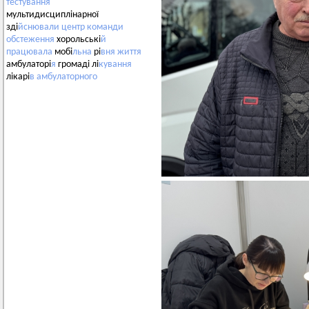
тестування
мультидисциплінарної
зді
йснювали
центр
команди
обстеження
хорольські
й
працювала
мобі
льна
рі
вня
життя
амбулаторі
я
громаді лі
кування
лікарі
в
амбулаторного