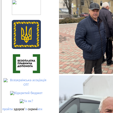
пройти
здоров’
я
скрині
нги