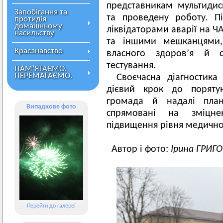
представникам мультидис
Запобігання та
та проведену роботу. Пі
протидія
домашньому
ліквідаторами аварії на Ч
насильству
та іншими мешканцями, 
Краєзнавство
власного здоров’я й с
тестування.
ПАМ’ЯТАЄМО.
ПЕРЕМАГАЄМО.
Своєчасна діагностик
дієвий крок до порятун
громада й надалі плану
Випадкове фото
спрямовані на зміцне
підвищення рівня медичної
Автор і фото:
Ірина ГРИГ
Перейти до галереї