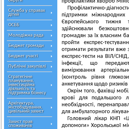
округи
профілактики хвороб Мініс
Профілактично-діагност
Служба у справах
дітей
підтримки міжнародних 
Європейського тижня т
ОСББ
здійснювали безкоштов
Молодіжна рада
громадян за їх власним б
пройти експрес-тестува
Бюджет громади
отримати результати вже 
Бюджет участі
експрес-тести на ВІЛ/СНІД,
інфекції, що передаю
Публічні закупівлі
вимірювання артеріальн
Стратегічне
(контроль рівня глюкоз
планування,
анкетування щодо ризиків 
інвестиційна
діяльність та
Окрім того, фахівці моб
підтримка бізнесу
крові для подальшого л
Архітектура,
необхідності, перенаправл
містобудування,
цивільний захист
для амбулаторного лікуван
Головний лікар КНП «Ц
Захист прав
допомоги» Хорольської мі
споживачів