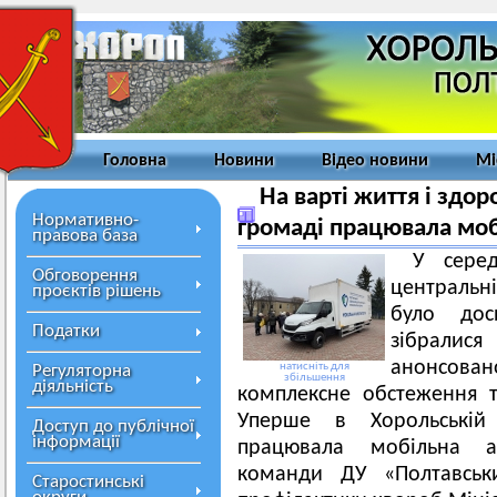
Головна
Новини
Відео новини
Мі
На варті життя і здо
Нормативно-
громаді працювала моб
правова база
У сере
Обговорення
центральні
проєктів рішень
було дос
Податки
зібрали
анонсова
натисніть для
Регуляторна
збільшення
діяльність
комплексне обстеження т
Уперше в Хорольській 
Доступ до публічної
інформації
працювала мобільна ам
команди ДУ «Полтавськ
Старостинські