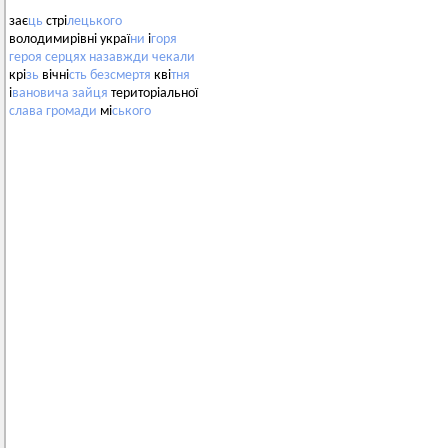
зає
ць
стрі
лецького
володимирівні украї
ни
і
горя
героя
серцях
назавжди
чекали
крі
зь
вічні
сть
безсмертя
кві
тня
і
вановича
зайця
територіальної
слава
громади
мі
ського