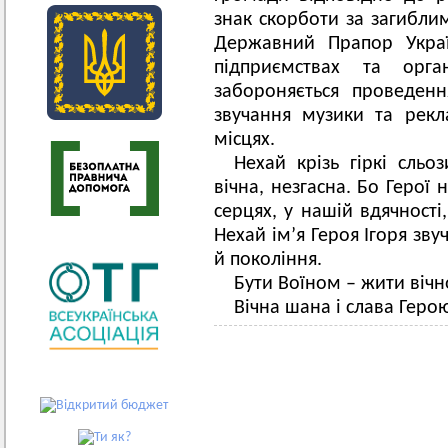
знак скорботи за загибли
Державний Прапор Украї
підприємствах та орг
забороняється проведен
звучання музики та рекл
місцях.
Нехай крізь гіркі сльоз
вічна, незгасна. Бо Герої
серцях, у нашій вдячності
Нехай ім’я Героя Ігоря зву
й покоління.
Бути Воїном – жити вічн
Вічна шана і слава Геро