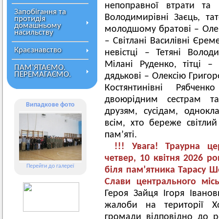
непоправної втрати та 
Запобігання та
Володимирівні Заєць, тат
протидія
домашньому
молодшому братові – Олек
насильству
– Світлані Василівні Єрем
Краєзнавство
невістці – Тетяні Волод
Мілані Руденко, тітці –
ПАМ’ЯТАЄМО.
ПЕРЕМАГАЄМО.
дядькові – Олексію Григор
Костянтинівні Рябчен
двоюрідним сестрам та
Випадкове фото
друзям, сусідам, однок
всім, хто береже світлий
пам’яті.
!!! Увага! Траурна ц
четвер, 10 квітня 2026 ро
Перейти до галереї
біля пам’ятника Тарасу Ш
Слави центрального міс
Героя Зайця Ігоря Іванов
жалоби на території Хо
громади відповідно до р