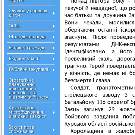
округи
Понад півтора року – 
пекучої й нещадної, що ро
Служба у справах
дітей
час батьки та дружина За
Вони чекали, молилися
ОСББ
оберігаючи останні іско
Молодіжна рада
згаснути. Після проведе
результатами ДНК-ек
Бюджет громади
ідентифіковано, а його
Бюджет участі
превеликий жаль, дорога
трагічно. Герой повертаєт
Публічні закупівлі
у вічність, де немає ні б
Стратегічне
безсмертя і слава.
планування,
Солдат, гранатометн
інвестиційна
діяльність та
стрілецького взводу 3 с
підтримка бізнесу
батальйону 116 окремої б
Архітектура,
Заєць загинув 29 жовт
містобудування,
цивільний захист
бойового завдання побл
Курської області російської
Захист прав
Хорольщина в жалобі 
споживачів