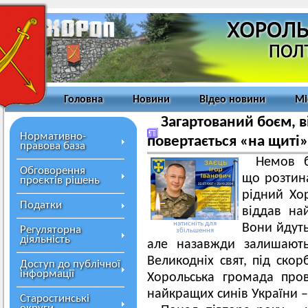
Головна
Новини
Відео новини
Мі
Загартований боєм, ві
Нормативно-
повертається «на щиті»
правова база
Немов 
Обговорення
що розтина
проєктів рішень
рідний Хор
Податки
віддав на
натисніть для
Вони йдуть
Регуляторна
збільшення
діяльність
але назавжди залишають
Великодніх свят, під скор
Доступ до публічної
інформації
Хорольська громада про
найкращих синів України –
Старостинські