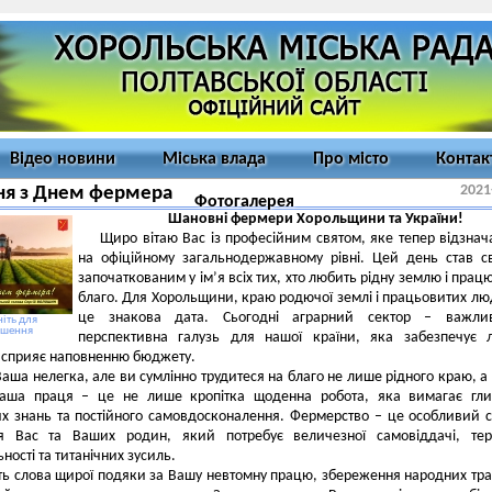
Відео новини
Міська влада
Про місто
Контак
2021
ня з Днем фермера
Фотогалерея
Шановні фермери Хорольщини та України!
Щиро вітаю Вас із професійним святом, яке тепер відзнач
на офіційному загальнодержавному рівні. Цей день став с
започаткованим у ім’я всіх тих, хто любить рідну землю і працює
благо. Для Хорольщини, краю родючої землі і працьовитих лю
це знакова дата. Сьогодні аграрний сектор – важли
іть для
ьшення
перспективна галузь для нашої країни, яка забезпечує 
а сприяє наповненню бюджету.
аша нелегка, але ви сумлінно трудитеся на благо не лише рідного краю, а й
Ваша праця – це не лише кропітка щоденна робота, яка вимагає гли
х знань та постійного самовдосконалення. Фермерство – це особливий с
я Вас та Ваших родин, який потребує величезної самовіддачі, терп
ності та титанічних зусиль.
ь слова щирої подяки за Вашу невтомну працю, збереження народних тр