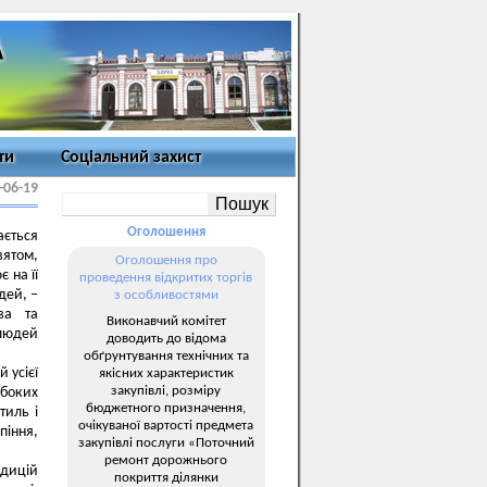
ти
Соціальний захист
-06-19
Оголошення
ається
вятом,
Оголошення про
 на її
проведення відкритих торгів
дей, –
з особливостями
ва та
Виконавчий комітет
людей
доводить до відома
обґрунтування технічних та
 усієї
якісних характеристик
закупівлі, розміру
боких
бюджетного призначення,
тиль і
очікуваної вартості предмета
іння,
закупівлі послуги «Поточний
ремонт дорожнього
адицій
покриття ділянки