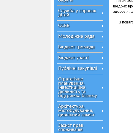
округи
та значими
щедрих вро
Служба у справах
здоров'я, 
дітей
З поваг
ОСББ
Молодіжна рада
Бюджет громади
Бюджет участі
Публічні закупівлі
Стратегічне
планування,
інвестиційна
діяльність та
підтримка бізнесу
Архітектура,
містобудування,
цивільний захист
Захист прав
споживачів