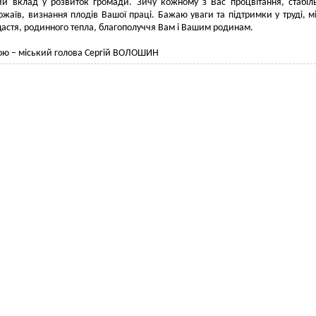
й вклад у розвиток громади. Зичу кожному з Вас процвітання, стабіль
жаїв, визнання плодів Вашої праці. Бажаю уваги та підтримки у труді, м
щастя, родинного тепла, благополуччя Вам і Вашим родинам.
ою – міський голова Сергій ВОЛОШИН