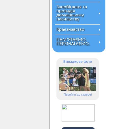
Запобігання та
протидія
домашньому
насильству
Краєзнавство
ПАМ’ЯТАЄМО.
ПЕРЕМАГАЄМО.
Випадкове фото
Перейти до галереї