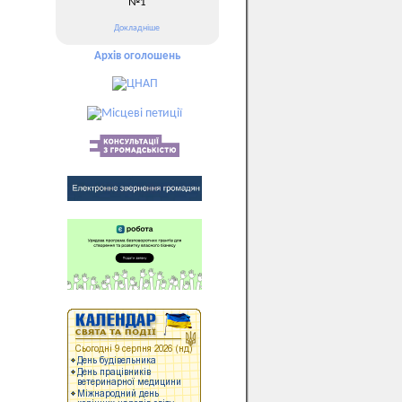
№1
Докладніше
Архів оголошень