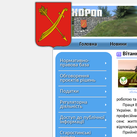
Головна
Новини
Вітан
Нормативно-
правова база
Обговорення
проєктів рішень
натисн
Податки
збіл
роботою т
Регуляторна
Праця В
діяльність
України. 
професійни
Доступ до публічної
інформації
сенс житт
відповідаль
Старостинські
Прийміт