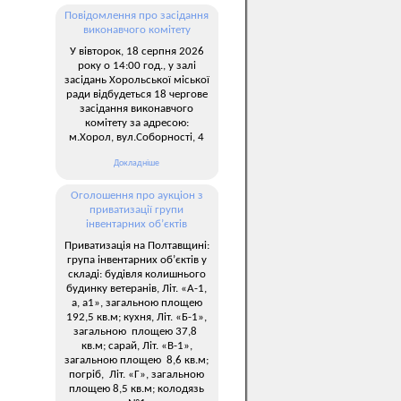
Повідомлення про засідання
виконавчого комітету
У вівторок, 18 серпня 2026
року о 14:00 год., у залі
засідань Хорольської міської
ради відбудеться 18 чергове
засідання виконавчого
комітету за адресою:
м.Хорол, вул.Соборності, 4
Докладніше
Оголошення про аукціон з
приватизації групи
інвентарних об’єктів
Приватизація на Полтавщині:
група інвентарних об’єктів у
складі: будівля колишнього
будинку ветеранів, Літ. «А-1,
а, а1», загальною площею
192,5 кв.м; кухня, Літ. «Б-1»,
загальною площею 37,8
кв.м; сарай, Літ. «В-1»,
загальною площею 8,6 кв.м;
погріб, Літ. «Г», загальною
площею 8,5 кв.м; колодязь