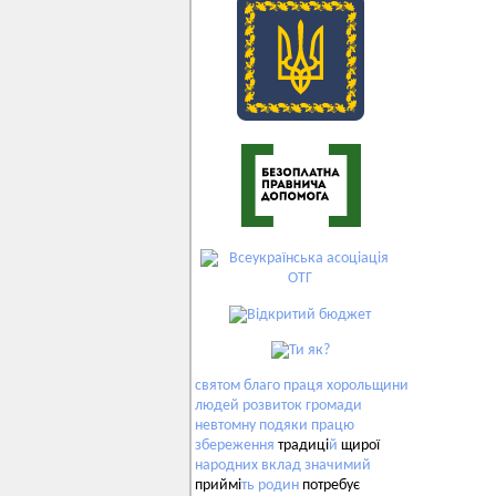
святом
благо
праця
хорольщини
людей
розвиток
громади
невтомну
подяки
працю
збереження
традиці
й
щирої
народних
вклад
значимий
приймі
ть
родин
потребує