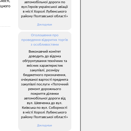
ності,
автомобільної дороги по
іцного
вул.Героїв української авіації
в місті Хоролі Лубенського
району Полтавської області»
Докладніше
Оголошення про
проведення відкритих торгів
з особливостями
Виконавчий комітет
доводить до відома
обґрунтування технічних та
якісних характеристик
закупівлі, розміру
бюджетного призначення,
очікуваної вартості предмета
закупівлі послуги «Поточний
ремонт дорожнього
покриття ділянки
автомобільної дороги від
вул. Шевченка до вул.
Київська по вул. Соборності
в місті Хоролі Лубенського
району Полтавської області»
Докладніше