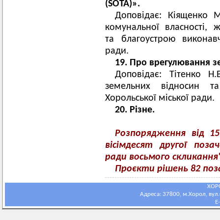
(SOTA)
»
.
Доповідає: Кіященко М
комунальної власності, 
та благоустрою виконавч
ради.
19. Про врегулювання з
Доповідає: Тітенко Н
земельних відносин та
Хорольської міської ради.
20. Різне.
Розпорядження
від 15
вісімдесят другої позач
ради восьмого скликання
Проєкти рішень 82 поза
ХОР
Адреса: 37800, м.Хорол, вул.С
E