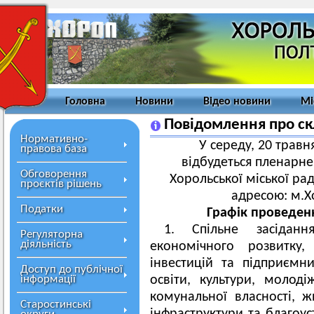
Головна
Новини
Відео новини
Мі
Повідомлення про скл
Нормативно-
У середу, 20 травня
правова база
відбудеться пленарне 
Обговорення
Хорольської міської ради
проєктів рішень
адресою: м.Х
Податки
Графік проведенн
1. Спільне засідан
Регуляторна
діяльність
економічного розвитку,
інвестицій та підприємн
Доступ до публічної
інформації
освіти, культури, молоді
комунальної власності, ж
Старостинські