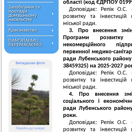
області (код ЄДРПОУ 01999
Запобігання та
Доповідає: Репік О.С.
протидія
домашньому
розвитку та інвестицій 
насильству
міської ради.
Краєзнавство
3. Про внесення змі
Програми розвитку 
ПАМ’ЯТАЄМО.
некомерційного підп
ПЕРЕМАГАЄМО.
первинної медико-санітар
ради Лубенського району
Випадкове фото
38459325) на 2025-2027 ро
Доповідає: Репік О.С.
розвитку та інвестицій 
міської ради.
4. Про внесення зм
соціального і економічн
ради Лубенського району
роки.
Доповідає: Репік О.С.
Перейти до галереї
розвитку та інвестицій 