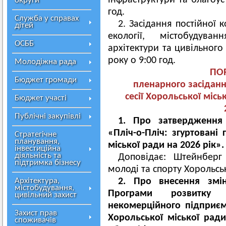
інфраструктури та благоус
округи
год.
Служба у справах
2. Засідання постійної 
дітей
екології, містобудуван
ОСББ
архітектури та цивільного
року о 9:00 год.
Молодіжна рада
ПО
Бюджет громади
пленарного засіданн
сесії
Хорольської місь
Бюджет участі
Публічні закупівлі
1. Про затвердження 
«Пліч-о-Пліч: згуртовані
Стратегічне
планування,
міської ради на 2026 рік».
інвестиційна
діяльність та
Доповідає: Штейнберг 
підтримка бізнесу
молоді та спорту Хорольськ
Архітектура,
2. Про внесення змі
містобудування,
Програми розвитку 
цивільний захист
некомерційного підприєм
Захист прав
Хорольської міської рад
споживачів