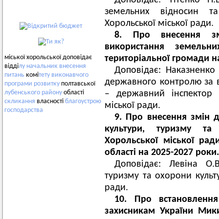
Доповідає: Тітенко Н
земельних відносин та
Хорольської міської ради.
8. Про внесення з
використання земельни
територіальної громади на
міської хорольської доповідає
відді
лу
начальник
внесення
Доповідає: Наказненко 
питань
комі
тету
виконавчого
державного контролю за 
програми
розвитку
полтавської
– державний інспектор 
лубенського
району
області
скликання
власності
благоустрою
міської ради.
господарства
9. Про внесення змін 
культури, туризму та
Хорольської міської рад
області на 2025-2027 роки.
Доповідає: Левіна О.
туризму та охорони культ
ради.
10. Про встановленн
захисникам України Мики