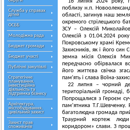
округи
16 липня 2024 року, 
поблизу н.п. Новоолексан
Служба у справах
дітей
області, загинув наш земля
окремого стрілецького бат
ОСББ
ЗСУ – Олексій Миколайови
Молодіжна рада
Олексій з 01.04.2024 рок
Покровському храмі Кремен
Бюджет громади
Захисників, як і його син С
Бюджет участі
земна місія Олексія Ми
передчасно обірвалася в
Публічні закупівлі
його життєва свічка згас
Стратегічне
пам'ять і слава Воїна-захи
планування,
22 липня – чорний де
інвестиційна
діяльність та
територіальній громаді, б
підтримка бізнесу
Попрощалися з Героєм суч
Архітектура,
пам’ятника Т.Г.Шевченку. 
містобудування,
цивільний захист
багатолюдна громада прий
Траурний кортеж люди
Захист прав
коридором» слави. З про
споживачів