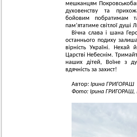
мешканцям Покровськобага
духовенству та прихож
бойовим побратимам та
пам’ятатиме світлої душі 
Вічна слава і шана Ге
останнього подиху залиша
вірність Україні. Нехай
Царстві Небеснім. Тримай
наших дітей, Воїне з д
вдячність за захист!
Автор:
Ірина ГРИГОРАШ
Фото: Ірина ГРИГОРАШ, 