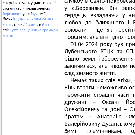
службу в Свято-Покровськ
єпархії кременчуцької олексі
й
у с.Березняки. Він зав
стогні
й
стрі
й
площі олексі
я
березняки
украї
ну
армії
сердець, вкладаючи у ни
батькі
вщини
миколайовича
любов до ближнього і Б
храму
олексі
йовичу
ві
йна
воювати – це як перейт
спі
вчуття
священника
громади
життя
простим, але він гідно пр
01.04.2024 року був при
Лубенського РТЦК та СП.
рідної землі і збереження
закінчилася, але ніколи н
слід земного життя.
Немає таких слів втіхи,
Біль втрати неможливо ос
пережити страшні часи ту
дружині – Оксані Йос
Олексійовичу та доні – Ол
братам – Анатолію Оле
Валерійовичу Дусанському, 
Зимі, племінникам, о