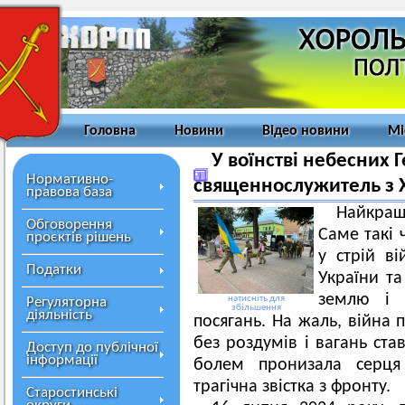
Головна
Новини
Відео новини
Мі
У воїнстві небесних Г
Нормативно-
священнослужитель з 
правова база
Найкращі
Обговорення
Саме такі 
проєктів рішень
у стрій в
Податки
України т
землю і 
натисніть для
Регуляторна
збільшення
діяльність
посягань. На жаль, війна
без роздумів і вагань ста
Доступ до публічної
інформації
болем пронизала серця
трагічна звістка з фронту.
Старостинські