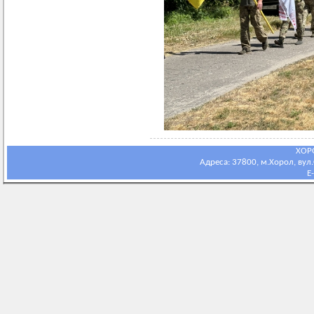
ХОР
Адреса: 37800, м.Хорол, вул.С
E