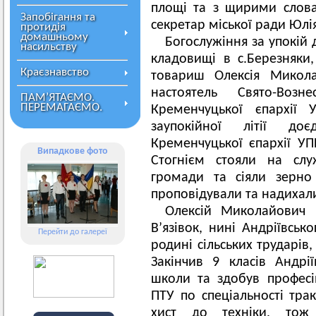
площі та з щирими слова
Запобігання та
секретар міської ради Юлі
протидія
домашньому
Богослужіння за упокій 
насильству
кладовищі в с.Березняки,
Краєзнавство
товариш Олексія Микола
настоятель Свято-Возн
ПАМ’ЯТАЄМО.
ПЕРЕМАГАЄМО.
Кременчуцької єпархії
заупокійної літії доє
Кременчуцької єпархії УПЦ
Випадкове фото
Стогнієм стояли на слу
громади та сіяли зерно
проповідували та надихали
Олексій Миколайович 
В’язівок, нині Андріївськ
Перейти до галереї
родині сільських трударів
Закінчив 9 класів Андрії
школи та здобув професі
ПТУ по спеціальності тра
хист до техніки, то