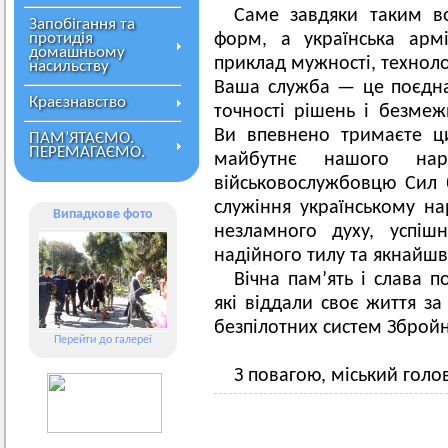
Саме завдяки таким в
Запобігання та
протидія
форм, а українська арм
домашньому
приклад мужності, техноло
насильству
Ваша служба — це поєднан
Краєзнавство
точності рішень і безмежн
Ви впевнено тримаєте ц
ПАМ’ЯТАЄМО.
ПЕРЕМАГАЄМО.
майбутнє нашого на
військовослужбовцю Сил 
служіння українському на
Випадкове фото
незламного духу, успіш
надійного тилу та якнайш
Вічна пам’ять і слава 
які віддали своє життя за
безпілотних систем Збройн
Перейти до галереї
З повагою, міський голо