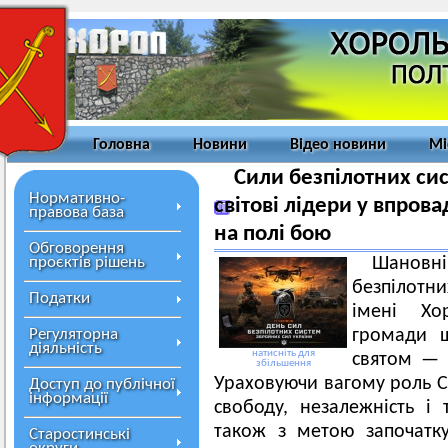
Головна
Новини
Відео новини
Мі
Сили безпілотних си
Нормативно-
світові лідери у впров
правова база
на полі бою
Обговорення
проєктів рішень
Шанов
безпілотни
Податки
імені Хор
Регуляторна
громади щ
діяльність
натисніть для
святом — 
збільшення
Ураховуючи вагому роль Си
Доступ до публічної
інформації
свободу, незалежність і т
також з метою започатку
Старостинські