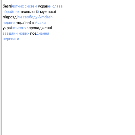
безпі
лотних
систем
украї
ни
слава
збройних
технологі
й
мужності
підрозді
ли
свободу
&mdash
червня
україни! ві
йська
украї
нського
впровадженні
завдяки
нових
поє
днання
переваги