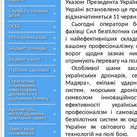
округи
Указом Президента Украї
Україні встановлено це пр
Служба у справах
дітей
відзначатиметься 11 червн
Сьогодні оператори б
ОСББ
фахівці Сил безпілотних с
Молодіжна рада
і найефективніших складо
вашому професіоналізму, 
Бюджет громади
ворог щодня зазнає нищ
Бюджет участі
отримують перевагу на пол
Особливої шани засл
Публічні закупівлі
українських дронарів, 
Стратегічне
Мадяра», екіпажі ударн
планування,
інвестиційна
систем, морських дроні
діяльність та
символом інноваційнос
підтримка бізнесу
ефективності українс
Архітектура,
професіоналізм і самові
містобудування,
цивільний захист
безпілотних систем як ок
України як світового л
Захист прав
споживачів
технологій на полі бою.