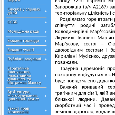
округи
взводу 72-ої окремої ме
Запорожців (в/ч А2167) з
Служба у справах
дітей
територіальну цілісність і 
Розділяємо горе втрати
ОСББ
співчуття родині заги
Молодіжна рада
Володимирівні Мар’ясовій,
Людмилі Іванівні Мар’яс
Бюджет громади
Мар’ясову, сестрі – Окс
Бюджет участі
двоюрідним сестрам і бр
Кирилівні Мусієнко, друзя
Публічні закупівлі
поважали.
Стратегічне
Траурна церемонія пр
планування,
похорону відбудуться в с.
інвестиційна
діяльність та
буде повідомлено додатко
підтримка бізнесу
Важкий кривавий се
Архітектура,
трагічним для сім’ї, якій
містобудування,
цивільний захист
близької людини. Дава
скорботний час і прове
Захист прав
земною дорогою, віддавши 
споживачів