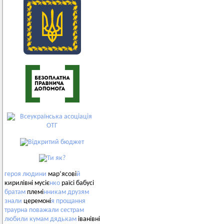
героя
людини
мар’ясові
й
кирилівні мусіє
нко
раїсі бабусі
братам
племі
нникам
друзям
знали
церемоні
я
прощання
траурна
поважали
сестрам
любили
кумам
дядькам
іванівні