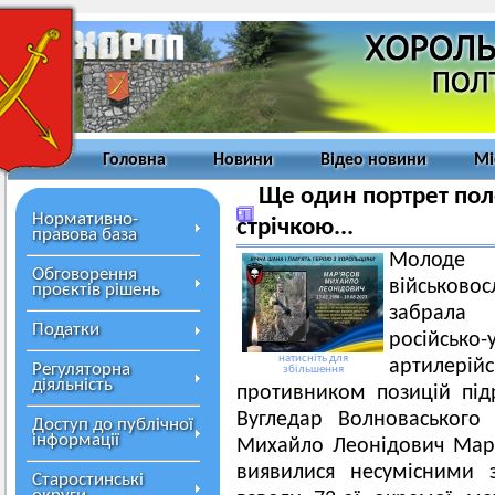
Головна
Новини
Відео новини
Мі
Ще один портрет пол
Нормативно-
стрічкою...
правова база
Молоде
Обговорення
військово
проєктів рішень
забрала
Податки
російсько
натисніть для
артилерій
Регуляторна
збільшення
діяльність
противником позицій під
Вугледар Волноваського
Доступ до публічної
інформації
Михайло Леонідович Мар’
виявилися несумісними 
Старостинські