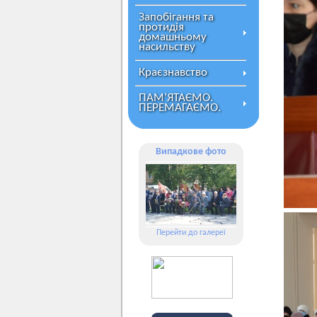
Запобігання та
протидія
домашньому
насильству
Краєзнавство
ПАМ’ЯТАЄМО.
ПЕРЕМАГАЄМО.
Випадкове фото
Перейти до галереї