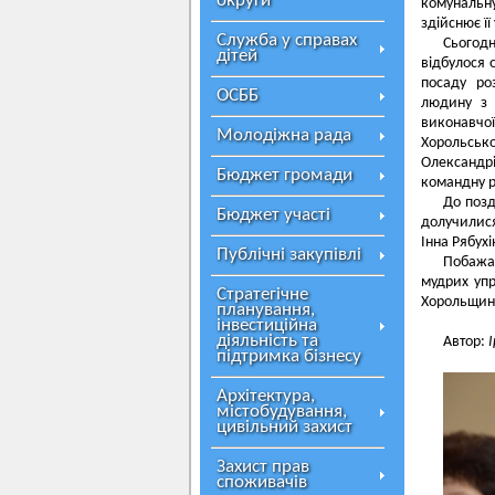
округи
комунальн
здійснює ї
Служба у справах
Сьогодн
дітей
відбулося 
посаду ро
ОСББ
людину з 
виконавчої
Молодіжна рада
Хорольсько
Олександр
Бюджет громади
командну р
До позд
Бюджет участі
долучилися
Інна Рябух
Публічні закупівлі
Побажа
мудрих упр
Стратегічне
Хорольщин
планування,
інвестиційна
діяльність та
Автор:
підтримка бізнесу
Архітектура,
містобудування,
цивільний захист
Захист прав
споживачів