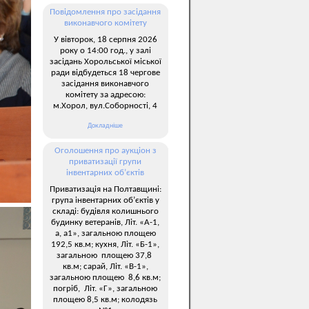
Повідомлення про засідання
виконавчого комітету
У вівторок, 18 серпня 2026
року о 14:00 год., у залі
засідань Хорольської міської
ради відбудеться 18 чергове
засідання виконавчого
комітету за адресою:
м.Хорол, вул.Соборності, 4
Докладніше
Оголошення про аукціон з
приватизації групи
інвентарних об’єктів
Приватизація на Полтавщині:
група інвентарних об’єктів у
складі: будівля колишнього
будинку ветеранів, Літ. «А-1,
а, а1», загальною площею
192,5 кв.м; кухня, Літ. «Б-1»,
загальною площею 37,8
кв.м; сарай, Літ. «В-1»,
загальною площею 8,6 кв.м;
погріб, Літ. «Г», загальною
площею 8,5 кв.м; колодязь