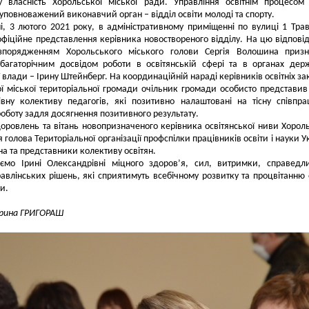
у власність Хорольської міської ради. Управління освітнім процесом
ї уповноважений виконавчий орган – відділ освіти молоді та спорту.
і, 3 лютого 2021 року, в адміністративному приміщенні по вулиці 1 Трав
офіційне представлення керівника новоствореного відділу.
На цю відпові
зпорядженням Хорольського міського голови Сергія Волошина призн
багаторічним досвідом роботи в освітянській сфері та в органах дер
 влади – Ірину Штейнберг. На координаційній нараді керівників освітніх за
ї міської територіальної громади очільник громади особисто представив
івну колективу педагогів, які позитивно налаштовані на тісну співпр
оботу задля досягнення позитивного результату.
оровлень та вітань новопризначеного керівника освітянської ниви Хоро
 голова Територіальної організації профспілки працівників освіти і науки У
іна та представники колективу освітян.
ємо Ірині Олександрівні міцного здоров’я, сил, витримки, справедл
авлінських рішень, які сприятимуть всебічному розвитку та процвітанню 
и.
Ірина ГРИГОРАШ