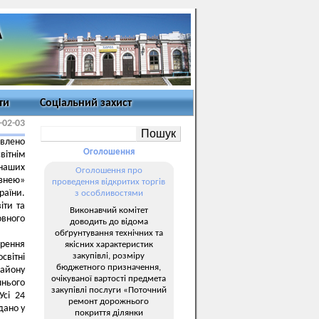
ти
Соціальний захист
-02-03
авлено
Оголошення
ітнім
 наших
Оголошення про
узнею»
проведення відкритих торгів
аїни.
з особливостями
іти та
Виконавчий комітет
вного
доводить до відома
обґрунтування технічних та
орення
якісних характеристик
закупівлі, розміру
світні
бюджетного призначення,
району
очікуваної вартості предмета
шнього
закупівлі послуги «Поточний
Усі 24
ремонт дорожнього
дано у
покриття ділянки