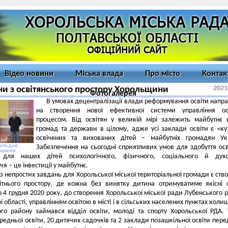
Відео новини
Міська влада
Про місто
Контак
2021
и з освітянського простору Хорольщини
Фотогалерея
В умовах децентралізації влади реформування освіти напр
на створення нової ефективної системи управління осв
процесом. Від освітян у великій мірі залежить майбутнє
громад та держави в цілому, адже усі заклади освіти є «к
освічених та вихованих дітей – майбутніх громадян Укр
іть для
Забезпечення на сьогодні сприятливих умов для здобуття осв
ьшення
 для наших дітей психологічного, фізичного, соціального й духо
я – це інвестиції у майбутнє.
з непростих завдань для Хорольської міської територіальної громади є ств
ітнього простору, де кожна без винятку дитина отримуватиме якісні о
о 4 грудня 2020 року, до створення Хорольської міської ради Лубенського 
 області, управлінням освітою в місті і в сільських населених пунктах коли
го району займався відділ освіти, молоді та спорту Хорольської РДА. 
редньої освіти, 20 дитячих садочків та 2 заклади позашкільної освіти пере