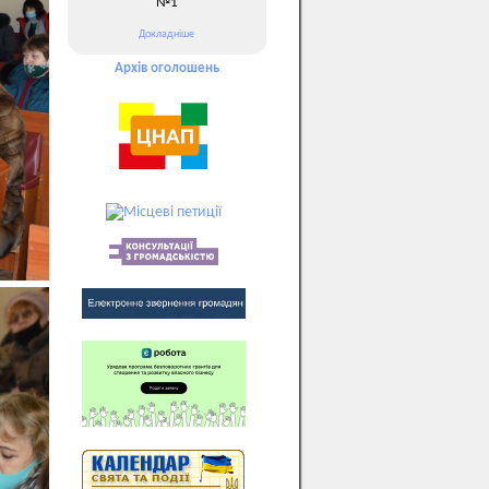
№1
Докладніше
Архів оголошень