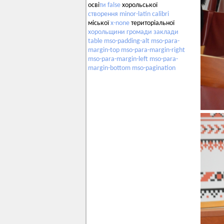
осві
ти
false
хорольської
створення
minor-latin
calibri
міської
x-none
територіальної
хорольщини
громади
заклади
table
mso-padding-alt
mso-para-
margin-top
mso-para-margin-right
mso-para-margin-left
mso-para-
margin-bottom
mso-pagination