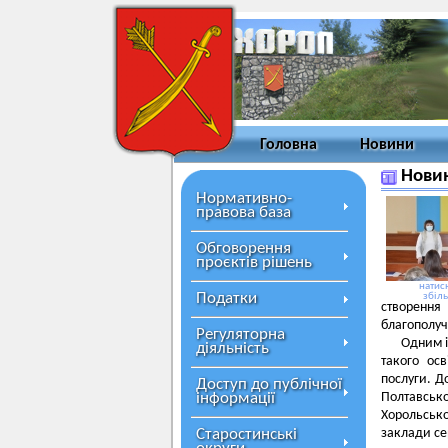
Головна
Новини
Новин
Нормативно-
правова база
Обговорення
проєктів рішень
натисн
Податки
збіл
створення
благополучч
Регуляторна
Одним і
діяльність
такого осв
послуги. Д
Доступ до публічної
інформації
Полтавської
Хорольсько
Старостинські
заклади се