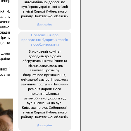
 тепер
автомобільної дороги по
вул.Героїв української авіації
ня, 4,
в місті Хоролі Лубенського
району Полтавської області»
дальну
ачено
Докладніше
жавної
кладів
Оголошення про
 Ірину
проведення відкритих торгів
ацю та
з особливостями
Виконавчий комітет
льщини
доводить до відома
країни
обґрунтування технічних та
якісних характеристик
ивих і
закупівлі, розміру
освіти
бюджетного призначення,
очікуваної вартості предмета
закупівлі послуги «Поточний
ремонт дорожнього
покриття ділянки
автомобільної дороги від
вул. Шевченка до вул.
Київська по вул. Соборності
в місті Хоролі Лубенського
району Полтавської області»
Докладніше