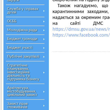
скорочений на годину згідн
округи
Також нагадуємо, що 
Служба у справах
карантинними заходами,
дітей
надається за окремим гр
ОСББ
на сайті ДМС У
https://dmsu.gov.ua/news/
Молодіжна рада
https://www.facebook.com
Бюджет громади
Бюджет участі
Публічні закупівлі
Стратегічне
планування,
інвестиційна
діяльність та
підтримка бізнесу
Архітектура,
містобудування,
цивільний захист
Захист прав
споживачів