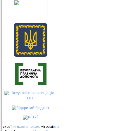
украї
ни
травня
також
міграці
йна