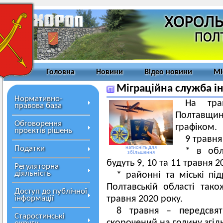
Головна
Новини
Відео новини
Мі
Міграційна служба і
Нормативно-
На тра
правова база
Полтавщ
Обговорення
графіком.
проєктів рішень
9 травня
Податки
натисніть для
* в обл
збільшення
будуть 9, 10 та 11 травня 2
Регуляторна
діяльність
* районні та міські пі
Полтавській області та
Доступ до публічної
інформації
травня 2020 року.
8 травня – передсвя
Старостинські