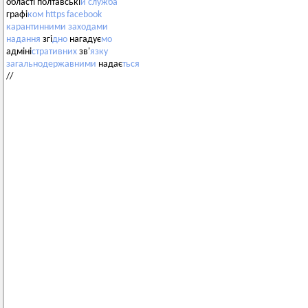
області полтавські
й
служба
графі
ком
https
facebook
карантинними
заходами
надання
згі
дно
нагадує
мо
адміні
стративних
зв'
язку
загальнодержавними
надає
ться
//