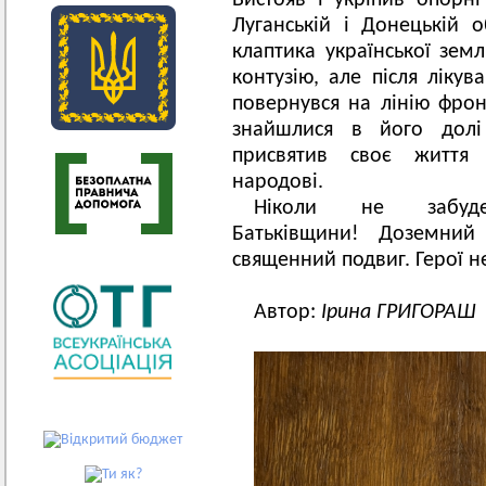
Вистояв і укріпив опорні
Луганській і Донецькій 
клаптика української зем
контузію, але після лікув
повернувся на лінію фрон
знайшлися в його долі
присвятив своє життя 
народові.
Ніколи не забуд
Батьківщини! Доземний
священний подвиг. Герої 
Автор:
Ірина ГРИГОРАШ