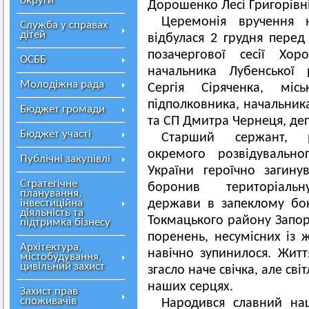
округи
Дорошенко Лесі Григорівн
Церемонія вручення н
Служба у справах
дітей
відбулася 2 грудня перед
позачергової сесії Хор
ОСББ
начальника Лубенської р
Молодіжна рада
Сергія Сіряченка, міс
підполковника, начальник
Бюджет громади
та СП Дмитра Чернеця, депу
Бюджет участі
Старший сержант, ро
окремого розвідувально
Публічні закупівлі
України героїчно загин
Стратегічне
боронив територіаль
планування,
інвестиційна
держави в запеклому бо
діяльність та
Токмацького району Запорі
підтримка бізнесу
поренень, несумісних із 
Архітектура,
навічно зупинилося. Жит
містобудування,
цивільний захист
згасло наче свічка, але св
наших серцях.
Захист прав
споживачів
Народився славний на