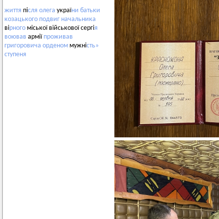
життя
пі
сля
олега
украї
ни
батьки
козацького
подвиг
начальника
ві
рного
міської військової сергі
я
воював
армії
проживав
григоровича
орденом
мужні
сть»
ступеня