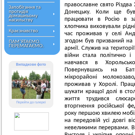
православне свято Різдва 
Запобігання та
протидія
Донецьку. Коли ще був
домашньому
працювати в Росію в за
насильству
хлопчика виховували рідні
Краєзнавство
час проживав у селі Анд
згодом був призваний на 
ПАМ’ЯТАЄМО.
ПЕРЕМАГАЄМО.
армії. Служив на території 
війни стала політично і 
навчався в Хорольськ
Випадкове фото
Повернувшись на Бат
мікрорайоні молокозаво
проживав у Хоролі. Працю
шукати кращої долі в стол
життя трудився слюса
Перейти до галереї
вторгнення російської ф
року першою хвилею мобіл
на передовій усі довгі ві
невеликими перервами. Во