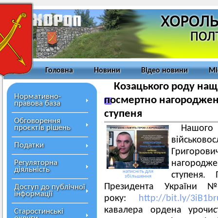
Головна
Новини
Відео новини
Мі
Козацького роду нащ
Нормативно-
посмертно нагороджено
правова база
ступеня
Обговорення
проєктів рішень
На
військов
Податки
Григ
Регуляторна
нагородж
діяльність
натисніть для
ступеня.
збільшення
Президента України 
Доступ до публічної
інформації
року:
http://bit.ly/3iB1br
кавалера ордена урочис
Старостинські