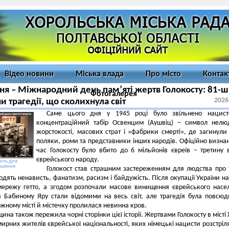
Відео новини
Міська влада
Про місто
Контак
чня – Міжнародний день пам’яті жертв Голокосту: 81-ш
Фотогалерея
2026
и трагедії, що сколихнула світ
Саме цього дня у 1945 році було звільнено нацист
концентраційний табір Освенцим (Аушвіц) – символ нелю
жорстокості, масових страт і «фабрики смерті», де загинули 
поляки, роми та представники інших народів. Офіційно визнан
час Голокосту було вбито до 6 мільйонів євреїв – третину 
єврейського народу.
іть для
ьшення
Голокост став страшним застереженням для людства про 
одять ненависть, фанатизм, расизм і байдужість. Після окупації України н
мережу гетто, а згодом розпочали масове винищення єврейського насе
в Бабиному Яру стали відомими на весь світ, але трагедія була повсю
жному місті й містечку пролилася невинна кров.
ина також пережила чорні сторінки цієї історії. Жертвами Голокосту в місті 
мирних жителів єврейської національності, яких німецькі нацисти розстріл