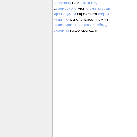
голокосту
пам’
ять
знову
є
врейського
місті
стали
заради
яр»
нацисти
єврейської
жертв
мирних
національності пам’яті
залишили
назавжди
свободу
злочини
нашої сьогодні