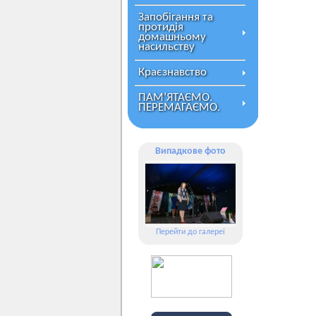
Запобігання та
протидія
домашньому
насильству
Краєзнавство
ПАМ’ЯТАЄМО.
ПЕРЕМАГАЄМО.
Випадкове фото
Перейти до галереї