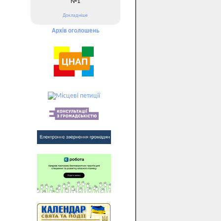
№1
Докладніше
Архів оголошень