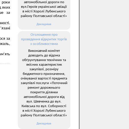
автомобільної дороги по
У роки
вул.Героїв української авіації
д яких
в місті Хоролі Лубенського
ше за
району Полтавської області»
ності.
Докладніше
’язані
Оголошення про
ося за
проведення відкритих торгів
 жаль,
з особливостями
Виконавчий комітет
ам’ять
доводить до відома
обґрунтування технічних та
якісних характеристик
закупівлі, розміру
бюджетного призначення,
очікуваної вартості предмета
закупівлі послуги «Поточний
ремонт дорожнього
покриття ділянки
автомобільної дороги від
вул. Шевченка до вул.
Київська по вул. Соборності
в місті Хоролі Лубенського
району Полтавської області»
Докладніше