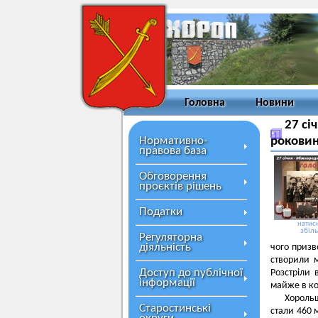
Головна
Новини
27 сі
Нормативно-
роковин
правова база
Обговорення
проєктів рішень
Податки
натисн
збіл
Регуляторна
діяльність
чого призв
створили 
Доступ до публічної
Розстріли 
інформації
майже в ко
Хорольщ
Старостинські
стали 460 