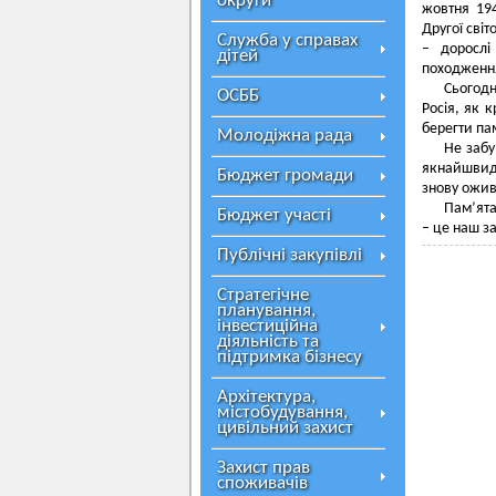
округи
жовтня 194
Другої сві
Служба у справах
– дорослі
дітей
походження
Сьогодн
ОСББ
Росія, як к
берегти па
Молодіжна рада
Не забу
якнайшвид
Бюджет громади
знову ожив
Пам’ята
Бюджет участі
– це наш за
Публічні закупівлі
Стратегічне
планування,
інвестиційна
діяльність та
підтримка бізнесу
Архітектура,
містобудування,
цивільний захист
Захист прав
споживачів