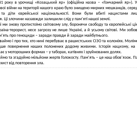
1 року в урочищі «Козацький яр» (офіційна назва – «Гончарний яр»). 
тової війни на території нашого краю було знищено мирних мешканців, сере
 та діти єврейської національності. Вони були вбиті нацистами ли
. Ці злочини назавжди залишили слід у пам’яті нашої землі.
і ми знову протистоїмо світовому злу, боронячи свободу та європейські цін
раїна-терорист, несе загрозу не лише Україні, а й усьому світові. Ми зобов
м’ять про геноциди – заради правди й заради майбутнього.
ваймо і про тих, хто нині перебуває в рашистських СІЗО та колоніях. Молім
ше повернення наших полонених додому живими. Історія нацизму, на
ає у моторошних формах – у таборах, катівнях і зруйнованих долях.
ймо та згадуймо мільйони жертв Голокосту. Пам’ять – це наш обов’язок. П
хист від повторення зла.