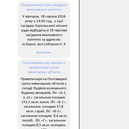
Повідомлення про засідання
виконавчого комітету
У вівторок, 18 серпня 2026
року о 14:00 год., у залі
засідань Хорольської міської
ради відбудеться 18 чергове
засідання виконавчого
комітету за адресою:
м.Хорол, вул.Соборності, 4
Докладніше
Оголошення про аукціон з
приватизації групи
інвентарних об’єктів
Приватизація на Полтавщині:
група інвентарних об’єктів у
складі: будівля колишнього
будинку ветеранів, Літ. «А-1,
а, а1», загальною площею
192,5 кв.м; кухня, Літ. «Б-1»,
загальною площею 37,8
кв.м; сарай, Літ. «В-1»,
загальною площею 8,6 кв.м;
погріб, Літ. «Г», загальною
площею 8,5 кв.м; колодязь