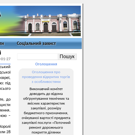
ти
Соціальний захист
і
-01-27
Оголошення
ський
дської
Оголошення про
проведення відкритих торгів
євреї,
з особливостями
о: під
всього
Виконавчий комітет
доводить до відома
обґрунтування технічних та
те, до
якісних характеристик
ацисти
закупівлі, розміру
лення.
бюджетного призначення,
дною –
очікуваної вартості предмета
закупівлі послуги «Поточний
Хоролі
ремонт дорожнього
яли 28
покриття ділянки