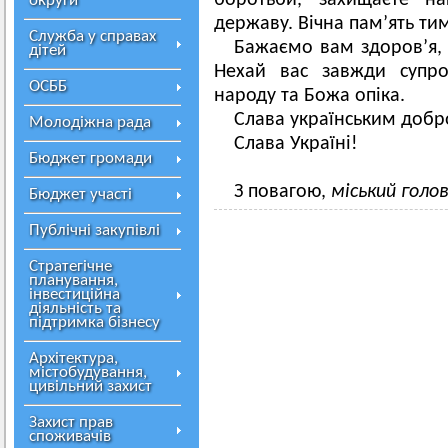
боротьби, захищаєте н
округи
державу. Вічна пам’ять тим
Служба у справах
Бажаємо вам здоров’я, 
дітей
Нехай вас завжди супро
ОСББ
народу та Божа опіка.
Слава українським доб
Молодіжна рада
Слава Україні!
Бюджет громади
З повагою,
міський голо
Бюджет участі
Публічні закупівлі
Стратегічне
планування,
інвестиційна
діяльність та
підтримка бізнесу
Архітектура,
містобудування,
цивільний захист
Захист прав
споживачів