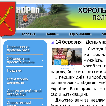
Головна
Новини
Відео новини
Мі
14 березня - День ук
Нормативно-
Сьогодні
правова база
ми склад
Обговорення
мужність,
проєктів рішень
уособленн
натисніть для
збільшення
Податки
народу, його волі до своб
З перших днів випробува
Регуляторна
діяльність
не вагаючись віддали сво
України. Ваш приклад – ц
Доступ до публічної
інформації
своїй Батьківщині.
Дякуємо вам за незламні
Старостинські