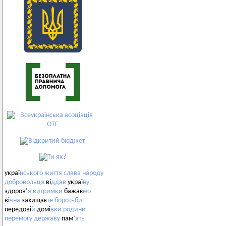
украї
нського
життя
слава
народу
добровольця
ві
ддав
украї
ну
здоров’
я
витримки
бажає
мо
ві
чна
захищає
те
боротьби
передові
й
домі
вки
родини
перемогу
державу
пам’
ять