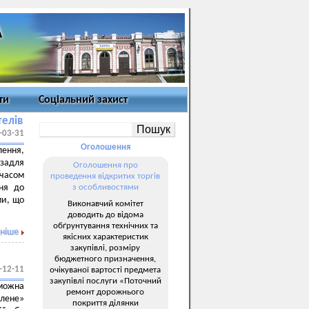
ти
Соціальний захист
телів
-03-31
Оголошення
лення,
 задля
Оголошення про
 часом
проведення відкритих торгів
ня до
з особливостями
ми, що
Виконавчий комітет
доводить до відома
обґрунтування технічних та
ніше
якісних характеристик
закупівлі, розміру
бюджетного призначення,
-12-11
очікуваної вартості предмета
закупівлі послуги «Поточний
можна
ремонт дорожнього
лене»
покриття ділянки