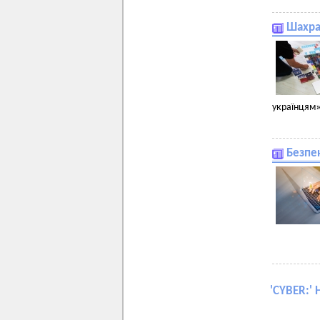
Шахра
українцям
Безпе
'
CYBER:
' 