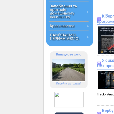
Запобігання та
протидія
домашньому
Кібер
насильству
програм
Краєзнавство
ПАМ’ЯТАЄМО.
ПЕРЕМАГАЄМО.
Випадкове фото
Як ша
UA» про 
Перейти до галереї
Track» Ана
Вербув