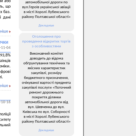
ій або
автомобільної дороги по
ть, що
вул.Героїв української авіації
х баз.
в місті Хоролі Лубенського
району Полтавської області»
і дані
Докладніше
ніше
Оголошення про
проведення відкритих торгів
ички
з особливостями
-11-04
Виконавчий комітет
 93,8%
доводить до відома
їнців
обґрунтування технічних та
оміки.
якісних характеристик
ифрові
закупівлі, розміру
і.
бюджетного призначення,
очікуваної вартості предмета
ніше
закупівлі послуги «Поточний
ремонт дорожнього
покриття ділянки
автомобільної дороги від
-10-16
вул. Шевченка до вул.
Київська по вул. Соборності
оліції
в місті Хоролі Лубенського
ситету
району Полтавської області»
альний
Докладніше