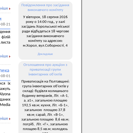
Повідомлення про засідання
ніше
виконавчого комітету
У вівторок, 18 серпня 2026
м
року о 14:00 год., у залі
-08-21
засідань Хорольської міської
ради відбудеться 18 чергове
дення
засідання виконавчого
 філій
комітету за адресою:
 листа
м.Хорол, вул.Соборності, 4
Докладніше
ніше
Оголошення про аукціон з
приватизації групи
пека
інвентарних об’єктів
-08-01
Приватизація на Полтавщині:
ся їх
група інвентарних об’єктів у
жуть
складі: будівля колишнього
lyona
будинку ветеранів, Літ. «А-1,
 даних
а, а1», загальною площею
 Media
192,5 кв.м; кухня, Літ. «Б-1»,
загальною площею 37,8
кв.м; сарай, Літ. «В-1»,
ніше
загальною площею 8,6 кв.м;
погріб, Літ. «Г», загальною
площею 8,5 кв.м; колодязь