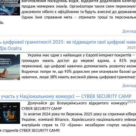
виготовлення посвідчень водія, відкриття додаткових категор
продаж номерних знаків. Організатори таких схем переконую
документи нібито є офіційними та будуть внесені до державни
Однак їхня справжня мета – отримати гроші та персональн
ів.
Доклад
 цифрової грамотності 2025: як підвищити свої цифрові нав
2025
Дія.Освіта
Україна має одне з найвищих у Європі інтернет-покриттів –
громадян мають доступ до мережі вдома, а 81% укра
переконані, що цифрові навички допомагають розвитку екон
Водночас попри те, що 93% дорослих уже опанували базові ц
навички, лише 38% мають високий рівень цифрової грамотност
Доклад
ь участь у Національному конкурсі — CYBER SECURITY CAMP
2024
Долучайся до Всеукраїнського відкритого конкурсу
CYBER SECURITY CAMP
Із жовтня 2024 року по березень 2025 року за сприяння кіберп
України, компанії Binance, Харківського національного універ
внутрішніх справ та ГО «Брама» незабаром стартує націон
я студентів CYBER SECURITY CAMP.