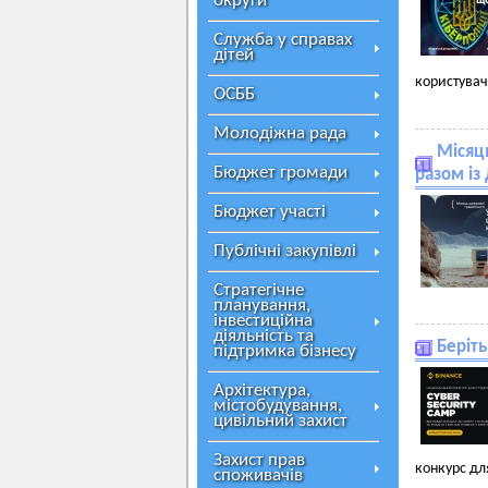
округи
Служба у справах
дітей
користувач
ОСББ
Молодіжна рада
Місяць
Бюджет громади
разом із 
Бюджет участі
Публічні закупівлі
Стратегічне
планування,
інвестиційна
діяльність та
Беріт
підтримка бізнесу
Архітектура,
містобудування,
цивільний захист
Захист прав
конкурс дл
споживачів