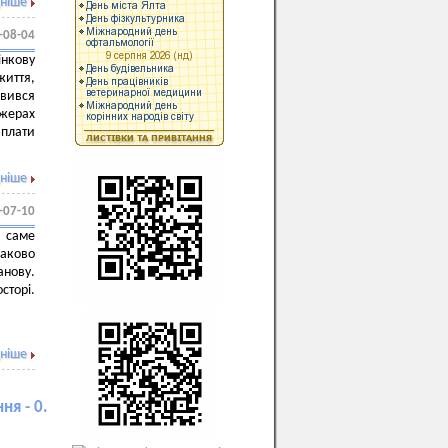
ніше
-08-04
інкову
иття,
явився
джерах
иплати
ніше
-07-10
 саме
аково
анову.
сторі.
ніше
ня - 0.