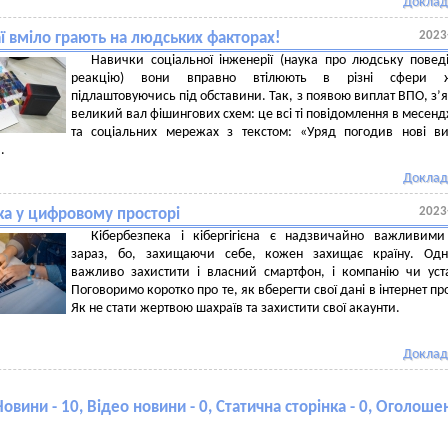
Доклад
2023
ї вміло грають на людських факторах!
Навички соціальної інженерії (наука про людську повед
реакцію) вони вправно втілюють в різні сфери ж
підлаштовуючись під обставини. Так, з появою виплат ВПО, з’
великий вал фішингових схем: це всі ті повідомлення в месен
та соціальних мережах з текстом: «Уряд погодив нові в
».
Доклад
2023
ка у цифровому просторі
Кібербезпека і кібергігієна є надзвичайно важливими
зараз, бо, захищаючи себе, кожен захищає країну. Одн
важливо захистити і власний смартфон, і компанію чи уст
Поговоримо коротко про те, як вберегти свої дані в інтернет про
Як не стати жертвою шахраїв та захистити свої акаунти.
Доклад
Новини - 10, Відео новини - 0, Статична сторінка - 0, Оголошен