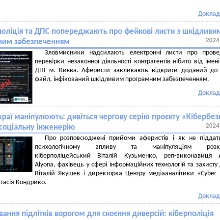
Доклад
поліція та ДПС попереджають про фейкові листи з шкідливи
2024
ним забезпеченням
Зловмисники надсилають електронні листи про прове
перевірки незаконної діяльності контрагентів нібито від імені
ДПІ м. Києва. Аферисти закликають відкрити доданий до
файл, інфікований шкідливим програмним забезпеченням.
Доклад
храї маніпулюють: дивіться чергову серію проєкту «Кібербез
2024
соціальну інженерію
Про розповсюджені прийоми аферистів і як не піддати
психологічному впливу та маніпуляціям розка
кіберполіцейський Віталій Кузьменко, реп-виконавиця A
Alyona, фахівець у сфері інформаційних технологій та захисту
Віталій Якушев і директорка Центру медіааналітики «Cyber
стасія Кондрико.
Доклад
ання підлітків ворогом для скоєння диверсій: кіберполіція