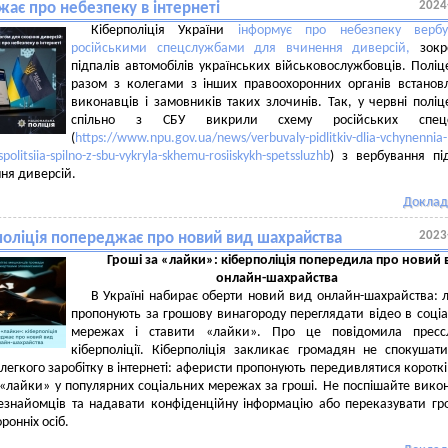
2024
ає про небезпеку в інтернеті
Кіберполіція України
інформує про небезпеку вербу
російськими спецслужбами для вчинення диверсій,
зокр
підпалів автомобілів українських військовослужбовців. Поліц
разом з колегами з інших правоохоронних органів встано
виконавців і замовників таких злочинів. Так, у червні поліц
спільно з СБУ викрили схему російських спец
(
https://www.npu.gov.ua/news/verbuvaly-pidlitkiv-dlia-vchynennia-
spolitsiia-spilno-z-sbu-vykryla-skhemu-rosiiskykh-spetssluzhb
) з вербування під
ня диверсій.
Доклад
2023
поліція попереджає про новий вид шахрайства
Гроші за «лайки»: кіберполіція попередила про новий 
онлайн-шахрайства
В Україні набирає оберти новий вид онлайн-шахрайства:
пропонують за грошову винагороду переглядати відео в соці
мережах і ставити «лайки». Про це повідомила пресс
кіберполіції. Кіберполіція закликає громадян не спокушат
 легкого заробітку в інтернеті: аферисти пропонують передивлятися короткі
 «лайки» у популярних соціальних мережах за гроші. Не поспішайте вико
езнайомців та надавати конфіденційну інформацію або переказувати гр
ронніх осіб.