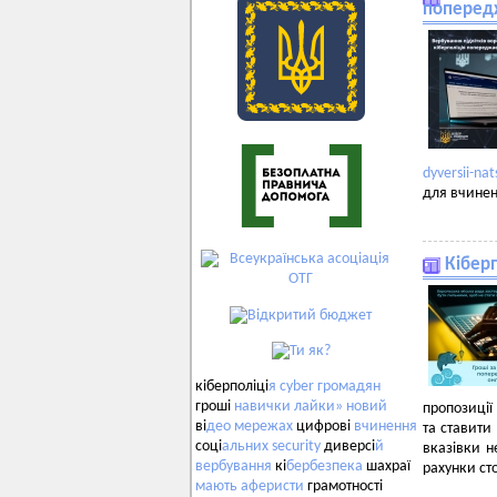
попередж
dyversii-nat
для вчинен
Кібер
кіберполіці
я
cyber
громадян
гроші
навички
лайки»
новий
пропозиції
ві
део
мережах
цифрові
вчинення
та ставити
соці
альних
security
диверсі
й
вказівки н
вербування
кі
бербезпека
шахраї
рахунки сто
мають
аферисти
грамотності