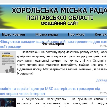
Відео новини
Міська влада
Про місто
Контак
! Фіксуються випадки шахрайських дій: застереження для жи
Фотогалерея
2026
кої громади
Незважаючи на постійну профілактичну роботу серед насе
довірливість громадян продовжує грати на руку шахраїв, які
отримання незаконної наживи, не нехтують нічим. Останнім
знову значно зріс вчинення шахрайств, майже кожного д
відділення поліції №2 звертаються місцеві мешканці із заява
їх ошукали!
Доклад
оліція та сервісні центри МВС застерігають громадян від
2025
ня «прав» через інтернет
У соцмережах, месенджерах і на сумнівних сайтах 
натрапити на оголошення про «швидке» й «відда