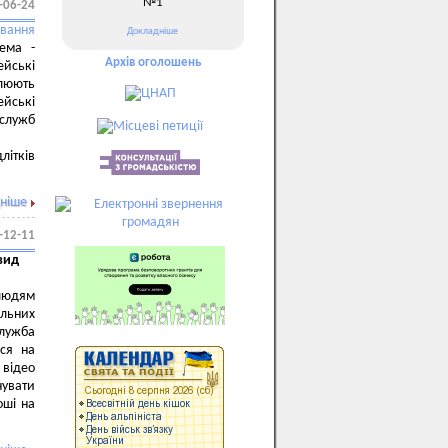
№1
-06-24
вання
Докладніше
ема -
Архів оголошень
ейські
влюють
ейські
служб
літків
ніше
-12-11
вид
 людям
альних
лужба
ися на
 відео
нувати
оші на