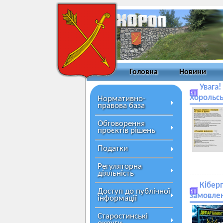
Головна
Новини
Увага
Хорольсь
Нормативно-
правова база
Обговорення
проєктів рішень
Податки
Регуляторна
діяльність
Кіберп
Доступ до публічної
замовлен
інформації
Старостинські