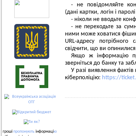
- не повідомляйте кон
(дані картки, логін і парол
- ніколи не вводьте конф
- не переходьте за сум
ними може ховатися фішин
URL-адресу потрібного 
свідчити, що ви опинилися
Якщо ж інформацію пр
зверніться до банку та заб
У разі виявлення фактів
кіберполіцію:
https://ticke
гроші
пропонують
інформаці
ю