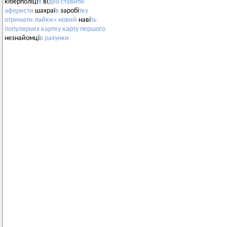
кіберполіці
я
ві
део
ставити
аферисти
шахраї
в
заробі
тку
отримати
лайки»
новий
наві
ть
популярних
картку
карту
першого
незнайомці
в
рахунки