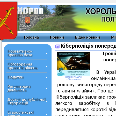
Головна
Новини
Відео новини
Мі
Кіберполіція попере
Нормативно-
Гроші
правова база
попе
Обговорення
проєктів рішень
В Укра
Податки
натисніть для
онлайн-ш
збільшення
грошову винагороду перег
Регуляторна
діяльність
і ставити «лайки». Про це
Кіберполіція закликає гро
Доступ до публічної
інформації
легкого заробітку в і
передивлятися короткі від
Старостинські