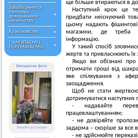
ще більше втираються в до
Запобігання та
Наступний крок це те
протидія
домашньому
придбати неіснуючий то
насильству
цьому надають фішингові
Краєзнавство
магазини, де треба в
інформацію.
ПАМ’ЯТАЄМО.
У такий спосіб зловмис
ПЕРЕМАГАЄМО.
жертв та привласнюють їх
Якщо ви обізнані про 
Випадкове фото
отримати гроші від шахра
яке спілкування з афе
заощадження.
Щоб не стати жертвою
дотримуватися наступних 
- надавайте пере
працевлаштуванням;
- не довіряйте пропоз
задарма – скоріше за все 
Перейти до галереї
- не здійснюйте переказ