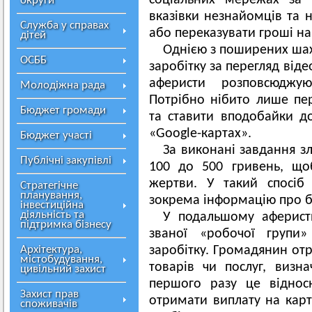
соціальних мережах за 
округи
вказівки незнайомців та 
Служба у справах
або переказувати гроші на
дітей
Однією з поширених шах
ОСББ
заробітку за перегляд від
аферисти розповсюджу
Молодіжна рада
Потрібно нібито лише пе
Бюджет громади
та ставити вподобайки до
«Google-картах».
Бюджет участі
За виконані завдання з
Публічні закупівлі
100 до 500 гривень, що
жертви. У такий спосіб
Стратегічне
планування,
зокрема інформацію про ба
інвестиційна
діяльність та
У подальшому аферист
підтримка бізнесу
званої «робочої групи
Архітектура,
заробітку. Громадянин от
містобудування,
товарів чи послуг, визн
цивільний захист
першого разу це віднос
Захист прав
отримати виплату на карт
споживачів