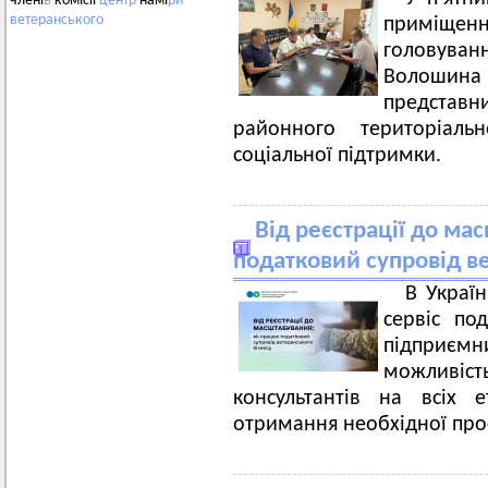
члені
в
комісії
центр
намі
ри
ветеранського
приміщенн
головува
Волошина 
представн
районного територіаль
соціальної підтримки.
Від реєстрації до ма
податковий супровід в
В Украї
сервіс по
підприємни
можливіст
консультантів на всіх е
отримання необхідної про