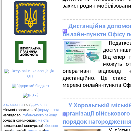
захист родин мобілізован
Дистанційна допомог
онлайн-пункти Офісу п
Податко
доступні
Відтепер 
можуть от
оперативні відповіді 
дистанційно. Це стал
мережі онлайн-пунктів Офі
У Хорольській міські
оголошення
пові
домлення
міської хорольської
формування
організації військовог
наглядової
лубенського
району
області комунсерві
с
мають
порядок нагородження
полтавської конкурсної
обрання
У п’ятн