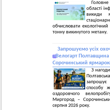
Головн
області ін
викиди 
стаціо
обчислювати екологічний 
тонну викинутого метану.
Запрошуємо усіх охоч
«Велогарт Полтавщина 
Сорочинський ярмарок
З нагоди
Полтавськ
запрошує
способу ж
оздоровчого велопробі
Миргород – Сорочинськи
серпня 2026 року.