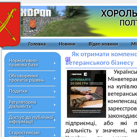
Головна
Новини
Відео новини
Мі
Як отримати компенс
Нормативно-
ветеранського бізнесу
правова база
Украї
Обговорення
Мінветера
проєктів рішень
на купівлю
Податки
ветерансь
компенс
Регуляторна
діяльність
зареєс
законодав
Доступ до публічної
інформації
підприємці, або які п
діяльність у значенні, 
Старостинські