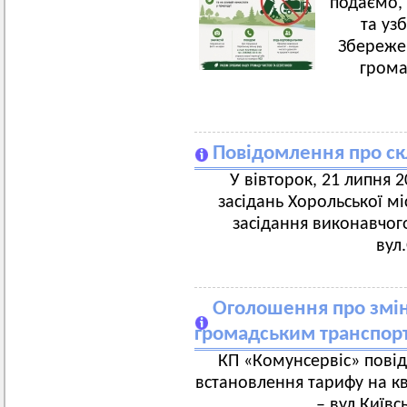
подаємо, 
та уз
Збереже
грома
Повідомлення про ск
У вівторок, 21 липня 20
засідань Хорольської мі
засідання виконавчого
вул
Оголошення про зміну
громадським транспор
КП «Комунсервіс» повід
встановлення тарифу на к
– вул.Київс