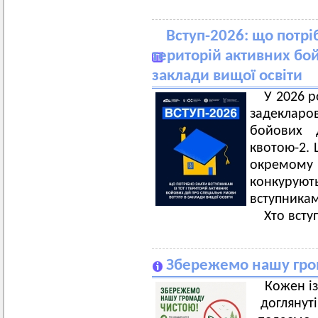
Вступ-2026: що потрі
територій активних бой
заклади вищої освіти
У 2026 р
задекларов
бойових 
квотою-2. 
окремому 
конкуру
вступника
Хто всту
Збережемо нашу гро
Кожен із
доглянут