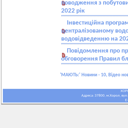
поводження з побутови
2022 рік
Інвестиційна програ
централізованому вод
водовідведенню на 202
Повідомлення про п
обговорення Правил б
'
МАЮТЬ:
' Новини - 10, Відео но
ХОР
Адреса: 37800, м.Хорол, вул.С
E