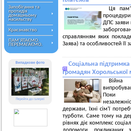
платежів
Запобігання та
Ця пам’
протидія
домашньому
процедури 
насильству
ДПС заяви 
заборгов
Краєзнавство
справлянням яких поклад
ПАМ’ЯТАЄМО.
Заява) та особливостей її 
ПЕРЕМАГАЄМО.
Випадкове фото
Соціальна підтримка
громадян Хорольської 
Війн
випробува
Поки ві
Перейти до галереї
незалежні
держави, їхні сім'ї потре
турботи. Саме тому на д
рівнях діє комплекс соціа
допомоги, покликаних з