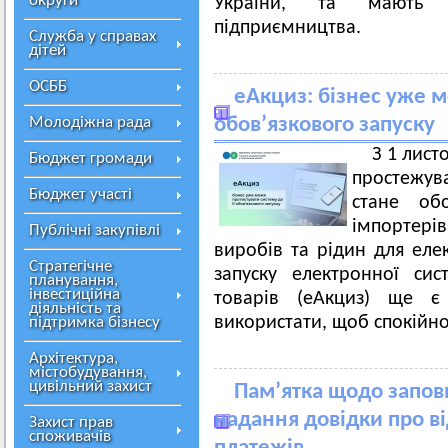
округи
України, та мають с
підприємництва.
Служба у справах
дітей
ОСББ
еАкциз: бізнес уже м
Молодіжна рада
обов’язкового запуску
З 1 лист
Бюджет громади
простежува
Бюджет участі
стане обо
імпортерів
Публічні закупівлі
виробів та рідин для еле
Стратегічне
запуску електронної сис
планування,
інвестиційна
товарів (еАкциз) ще є
діяльність та
використати, щоб спокійно
підтримка бізнесу
Архітектура,
містобудування,
цивільний захист
Пам’ятка щодо запов
надання довідки про ві
Захист прав
споживачів