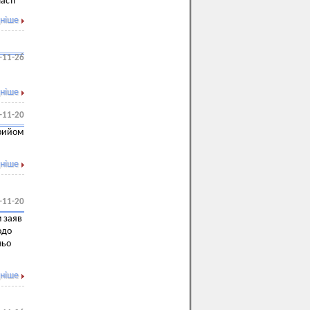
асті
ніше
-11-26
ніше
-11-20
прийом
ніше
-11-20
 заяв
одо
ньо
ніше