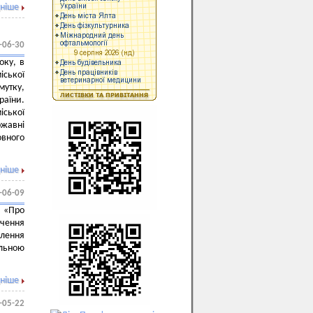
ніше
-06-30
оку, в
іської
мутку,
раїни.
ської
жавні
овного
ніше
-06-09
и «Про
ечення
алення
альною
ніше
-05-22