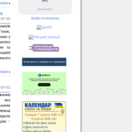
№1
ніше
Докладніше
ів
Архів оголошень
-07-10
ників
’язок,
вано у
ятого
ми та
країні
ннього
ніше
-07-02
ивному
, яку
ькими
змежна
гадала
ціну –