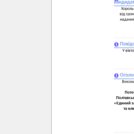
кандидат
Хороль
від гро
надання
Повід
У вівт
Оголо
Викона
Пото
Полтавськ
«Єдиний з
та ел