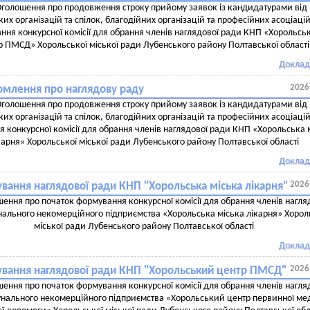
голошення про продовження строку прийому заявок із кандидатурами від
их організацій та спілок, благодійних організацій та професійних асоціаці
ння конкурсної комісії для обрання членів наглядової ради КНП «Хорольсь
р ПМСД» Хорольської міської ради Лубенського району Полтавської області
Доклад
2026
омлення про наглядову раду
голошення про продовження строку прийому заявок із кандидатурами від
их організацій та спілок, благодійних організацій та професійних асоціаці
 конкурсної комісії для обрання членів наглядової ради КНП «Хорольська 
карня» Хорольської міської ради Лубенського району Полтавської області
Доклад
2026
вання наглядової ради КНП "Хорольська міська лікарня"
ення про початок формування конкурсної комісії для обрання членів нагля
ального некомерційного підприємства «Хорольська міська лікарня» Хорол
міської ради Лубенського району Полтавської області
Доклад
2026
вання наглядової ради КНП "Хорольський центр ПМСД"
ення про початок формування конкурсної комісії для обрання членів нагля
нального некомерційного підприємства «Хорольський центр первинної ме