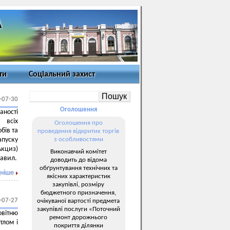
ти
Соціальний захист
-07-30
Оголошення
аності
 всіх
Оголошення про
бів та
проведення відкритих торгів
пуску
з особливостями
Акциз)
Виконавчий комітет
равил.
доводить до відома
обґрунтування технічних та
ніше
якісних характеристик
закупівлі, розміру
бюджетного призначення,
-07-27
очікуваної вартості предмета
закупівлі послуги «Поточний
овітню
ремонт дорожнього
тлом і
покриття ділянки