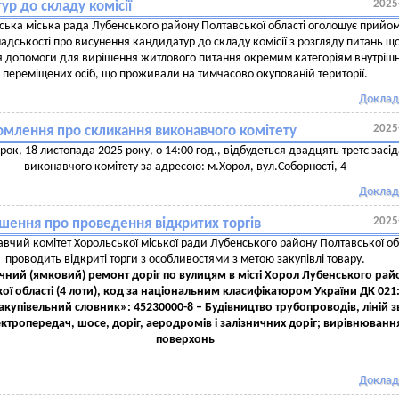
2025
ур до складу комісії
ська міська рада Лубенського району Полтавської області оголошує прийом
мадськості про висунення кандидатур до складу комісії з розгляду питань щ
 допомоги для вирішення житлового питання окремим категоріям внутріш
переміщених осіб, що проживали на тимчасово окупованій території.
Доклад
2025
омлення про скликання виконавчого комітету
орок, 18 листопада 2025 року, о 14:00 год., відбудеться двадцять третє засі
виконавчого комітету за адресою: м.Хорол, вул.Соборності, 4
Доклад
2025
шення про проведення відкритих торгів
вчий комітет Хорольської міської ради Лубенського району Полтавської об
проводить відкриті торги з особливостями з метою закупівлі товару.
чний (ямковий) ремонт доріг по вулицям в місті Хорол Лубенського рай
ої області (4 лоти), код за національним класифікатором України ДК 021
акупівельний словник»: 45230000-8
–
Будівництво трубопроводів, ліній з
ектропередач, шосе, доріг, аеродромів і залізничних доріг; вирівнюванн
поверхонь
Доклад