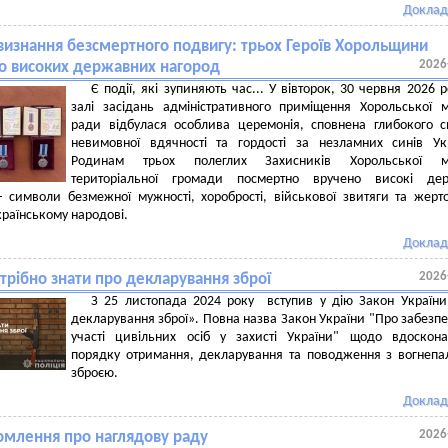
Доклад
 визнання безсмертного подвигу: трьох Героїв Хорольщини
2026
о високих державних нагород
Є події, які зупиняють час... У вівторок, 30 червня 2026 р
залі засідань адміністративного приміщення Хорольської м
ради відбулася особлива церемонія, сповнена глибокого с
невимовної вдячності та гордості за незламних синів Ук
Родинам трьох полеглих Захисників Хорольської мі
територіальної громади посмертно вручено високі дер
 символи безмежної мужності, хоробрості, військової звитяги та жерт
країнському народові.
Доклад
2026
трібно знати про декларування зброї
З 25 листопада 2024 року вступив у дію Закон Україн
декларування зброї». Повна назва Закон України "Про забезп
участі цивільних осіб у захисті України" щодо вдоскон
порядку отримання, декларування та поводження з вогнеп
зброєю.
Доклад
2026
омлення про наглядову раду