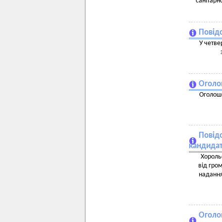
санітарн
Повід
У четве
Оголо
Оголоше
Повід
кандидат
Хороль
від гро
надання
Оголо