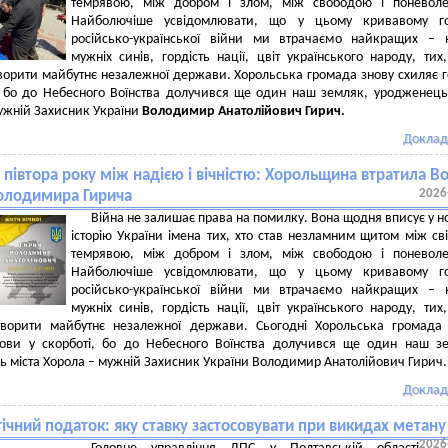
темрявою, між добром і злом, між свободою і поневоле
Найболючіше усвідомлювати, що у цьому кривавому го
російсько-української війни ми втрачаємо найкращих – 
мужніх синів, гордість нації, цвіт українського народу, тих
ворити майбутнє незалежної держави. Хорольська громада знову схиляє 
, бо до Небесного Воїнства долучився ще один наш земляк, уродженець
ужній Захисник України
Володимир Анатолійович Гирич.
Доклад
півтора року між надією і вічністю: Хорольщина втратила Во
2026
олодимира Гирича
Війна не залишає права на помилку. Вона щодня вписує у н
історію України імена тих, хто став незламним щитом між сві
темрявою, між добром і злом, між свободою і поневоле
Найболючіше усвідомлювати, що у цьому кривавому го
російсько-української війни ми втрачаємо найкращих – 
мужніх синів, гордість нації, цвіт українського народу, тих
творити майбутнє незалежної держави. Сьогодні Хорольська громада
лови у скорботі, бо до Небесного Воїнства долучився ще один наш з
 міста Хорола – мужній Захисник України Володимир Анатолійович Гирич.
Доклад
ічний податок: яку ставку застосовувати при викидах метану
2026