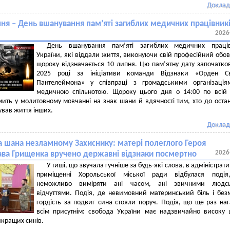
Доклад
пня – День вшанування пам’яті загиблих медичних працівник
2026
День вшанування пам’яті загиблих медичних праців
України, які віддали життя, виконуючи свій професійний обов
щороку відзначається 10 липня. Цю пам’ятну дату започатко
2025 році за ініціативи команди Відзнаки «Орден Св
Пантелеймона» у співпраці з громадськими організація
медичною спільнотою. Щороку цього дня о 14:00 по всій 
ить у молитовному мовчанні на знак шани й вдячності тим, хто до оста
ував життя інших.
Доклад
а шана незламному Захиснику: матері полеглого Героя
2026
ва Грищенка вручено державні відзнаки посмертно
У тиші, що звучала гучніше за будь-які слова, в адміністрат
приміщенні Хорольської міської ради відбулася подія
неможливо виміряти ані часом, ані звичними людс
відчуттями. Подія, де невимовний материнський біль і бе
гордість за подвиг сина стояли поруч. Подія, що ще раз на
всім присутнім: свобода України має надзвичайно високу 
йкращих синів.