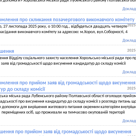
ої допомоги» Хорольської міської ради Лубенського району Полтавської обл
Доклад
омлення про скликання позачергового виконавчого комітету
2025
р, 27 листопада 2025 року, о 10:00 год., відбудеться двадцять четверте
засідання виконавчого комітету за адресою: м.Хорол, вул.Соборності, 4
Доклад
2025
шення
ння Відділу соціального захисту населення Хорольсько міської ради про 
заяв від громадськості щодо висунення кандидатур до складу комісії
Доклад
омлення про прийом заяв від громадськості щодо висунення
2025
ур до складу комісії
ська міська рада Лубенського району Полтавської області оголошує прийом
мадськості про висунення кандидатур до складу комісії з розгляду питань щ
 допомоги для вирішення житлового питання окремим категоріям внутріш
переміщених осіб, що проживали на тимчасово окупованій території
Доклад
шення про прийом заяв від громадськості щодо висунення