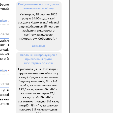
сферне
Повідомлення про засідання
виконавчого комітету
гічний
У вівторок, 18 серпня 2026
року о 14:00 год., у залі
ніше
засідань Хорольської міської
ради відбудеться 18 чергове
засідання виконавчого
-07-14
комітету за адресою:
м.Хорол, вул.Соборності, 4
ргієм
них і
Докладніше
олоді.
ичної
Оголошення про аукціон з
ного й
приватизації групи
інвентарних об’єктів
Приватизація на Полтавщині:
ніше
група інвентарних об’єктів у
складі: будівля колишнього
будинку ветеранів, Літ. «А-1,
-07-13
а, а1», загальною площею
192,5 кв.м; кухня, Літ. «Б-1»,
, що в
загальною площею 37,8
аності
кв.м; сарай, Літ. «В-1»,
ювання
загальною площею 8,6 кв.м;
ватися
погріб, Літ. «Г», загальною
площею 8,5 кв.м; колодязь