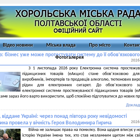
Відео новини
Міська влада
Про місто
Контак
: бізнес уже може протестувати систему до її обов’язкового
Фотогалерея
2026
З 1 листопада 2026 року Електронна система простежув
підакцизних товарів (еАкциз) стане обов’язковою для
виробників, імпортерів та продавців алкоголю, тютюнових виро
рідин для електронних сигарет. До обов’язкового за
електронної системи простежуваності підакцизних товарів (е
 саме зараз його варто використати, щоб спокійно підготуватися до нових п
Доклад
 віддане Україні: через понад півтора року невідомості
2026
на провела у вічність Героя Володимира Гирича
Війна не залишає права на помилку. Вона щодня вписує у н
історію України імена тих, хто став незламним щитом між сві