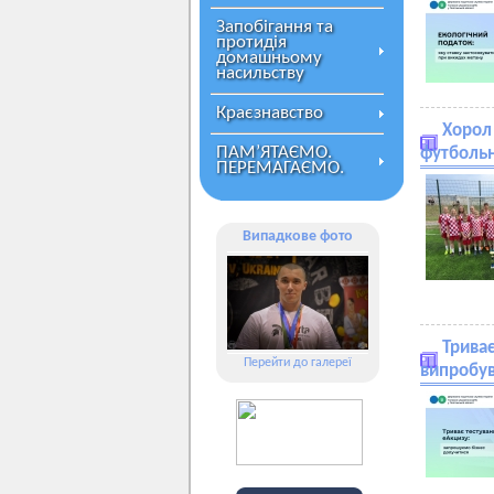
Запобігання та
протидія
домашньому
насильству
Краєзнавство
Хорол
ПАМ’ЯТАЄМО.
футболь
ПЕРЕМАГАЄМО.
Випадкове фото
Трива
Перейти до галереї
випробув