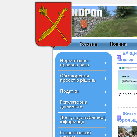
Головна
Новини
еАкциз
запуску
Нормативно-
правова база
Обговорення
проєктів рішень
Податки
ще є час. І
Регуляторна
діяльність
Життя,
Доступ до публічної
Хорольщи
інформації
Старостинські