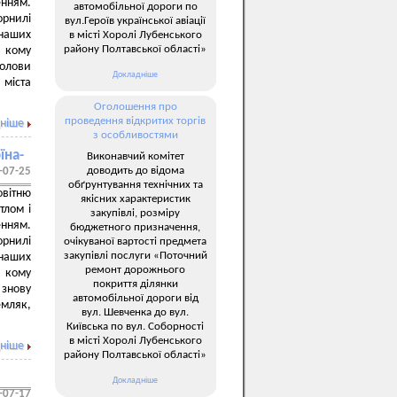
нням.
автомобільної дороги по
рнилі
вул.Героїв української авіації
наших
в місті Хоролі Лубенського
району Полтавської області»
, кому
голови
Докладніше
 міста
Оголошення про
проведення відкритих торгів
ніше
з особливостями
їна-
Виконавчий комітет
доводить до відома
-07-25
обґрунтування технічних та
овітню
якісних характеристик
тлом і
закупівлі, розміру
нням.
бюджетного призначення,
рнилі
очікуваної вартості предмета
закупівлі послуги «Поточний
наших
ремонт дорожнього
, кому
покриття ділянки
 знову
автомобільної дороги від
емляк,
вул. Шевченка до вул.
Київська по вул. Соборності
в місті Хоролі Лубенського
ніше
району Полтавської області»
Докладніше
-07-17