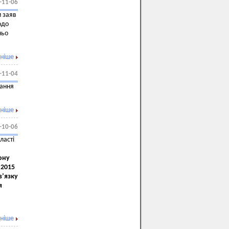
-11-06
 заяв
одо
ньо
ніше
-11-04
дання
ніше
-10-06
ласті
ону
:2015
в’язку
я
ніше