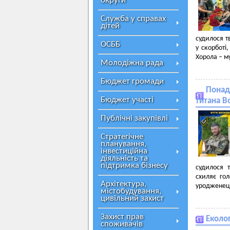
округи
Служба у справах
дітей
судилося т
ОСББ
у скорботі
Хорола – м
Молодіжна рада
Бюджет громади
Понад 
Бюджет участі
титана В
Публічні закупівлі
Стратегічне
планування,
інвестиційна
діяльність та
підтримка бізнесу
судилося 
схиляє го
Архітектура,
уродженець
містобудування,
цивільний захист
Захист прав
Еколог
споживачів