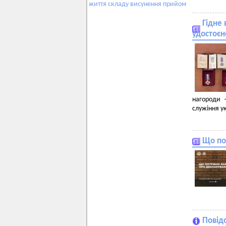
життя
складу
висунення
прийом
Гідне
удостоєн
нагороди –
служіння у
Що по
Повід