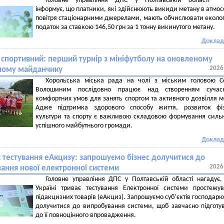
Головне управління ДПС у Полтавській області
інформує, що платники, які здійснюють викиди метану в атмо
повітря стаціонарними джерелами, мають обчислювати еколо
податок за ставкою 146,50 грн за 1 тонну викинутого метану.
Доклад
 спортивний: перший турнір з мініфутболу на оновленому
2026
ному майданчику
Хорольська міська рада на чолі з міським головою Се
Волошиним послідовно працює над створенням сучас
комфортних умов для занять спортом та активного дозвілля м
Адже підтримка здорового способу життя, розвиток фіз
культури та спорту є важливою складовою формування силь
успішного майбутнього громади.
Доклад
є тестування еАкцизу: запрошуємо бізнес долучитися до
2026
ання нової електронної системи
Головне управління ДПС у Полтавській області нагадує
Україні триває тестування Електронної системи простежув
підакцизних товарів (еАкциз). Запрошуємо суб’єктів господар
долучитися до випробування системи, щоб завчасно підготу
до її повноцінного впровадження.