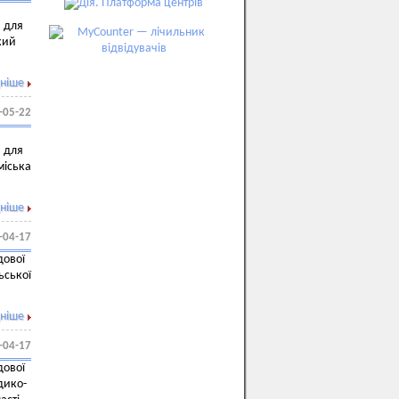
й для
кий
ніше
-05-22
й для
міська
ніше
-04-17
дової
ьської
ніше
-04-17
дової
дико-