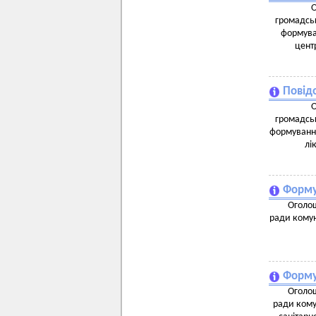
О
громадськ
формува
цент
Повід
О
громадськ
формування
лі
Форму
Оголош
ради комун
Форму
Оголош
ради кому