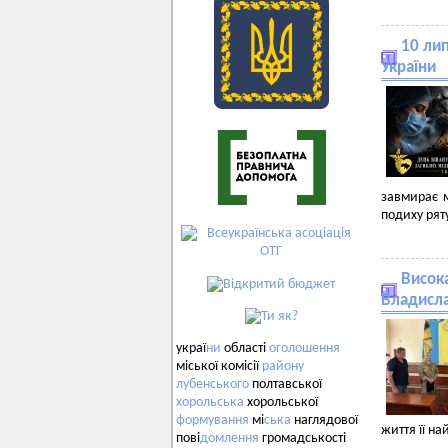
10 ли
України
завмирає м
подиху рят
Висок
Владисла
украї
ни
області
оголошення
міської комісії
району
лубенського
полтавської
хорольська
хорольської
формування
мі
ська
наглядової
життя її на
пові
домлення
громадськості