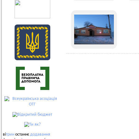
ві
трин
останнє
додавання