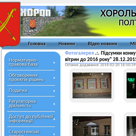
Головна
Новини
Відео новини
Мі
Фотогалерея
.:. Підсумки конк
вітрин до 2016 року" 28.12.201
Нормативно-
правова база
Останнє додавання: 2016-02-20 16:50:39
Обговорення
проєктів рішень
Податки
Регуляторна
діяльність
Доступ до публічної
інформації
Старостинські