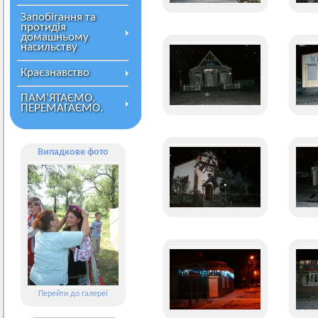
Запобігання та
протидія
домашньому
насильству
Краєзнавство
ПАМ’ЯТАЄМО.
ПЕРЕМАГАЄМО.
Випадкове фото
Перейти до галереї