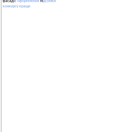
фасаді
в
оформлення
пі
дсумки
конкурсу
краще