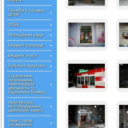
округи
Служба у справах
дітей
ОСББ
Молодіжна рада
Бюджет громади
Бюджет участі
Публічні закупівлі
Стратегічне
планування,
інвестиційна
діяльність та
підтримка бізнесу
Архітектура,
містобудування,
цивільний захист
Захист прав
споживачів