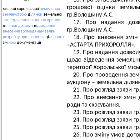
16. Про затвердження те
грошової оцінки земель
міської хорольської
земельних
гр.Волошину А.С.
землеустрою
ді
лянки
земельної
затвердження
надання
оренду
17. Про надання дозв
ді
лянок
дозволу
ві
дведення
гр.Волошину А.С.
внесення
громадянам
заяви
18. Про внесення змін
розробку
призначення
ці
льового
змі
ною
документації
«АСТАРТА ПРИХОРОЛЛЯ».
19. Про надання дозвол
щодо відведення земельн
території Хорольської місь
20. Про проведення зем
аукціону – земельна ділян
21. Про розгляд заяви гр
22. Про внесення змін д
ради та скасування.
23. Про розгляд заяви гр
24. Про розгляд заяви г
25. Про розгляд заяви гр
26. Про зміну умов дого