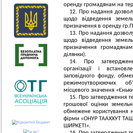
оренду громадянам на тери
12. Про надання дозвол
щодо відведення земель
призначення в оренду гр.П
13. Про надання дозвол
щодо відведення земель
призначення громадянам
ділянки).
14. Про затверджен
організації і встанов
заповідного фонду, обме
режимоутворюючих об’є
місцевого значення «Єньки
15. Про затвердження те
грошової оцінки земельн
обмежене користування н
фірми «ОНУР ТААХХУТ ТА
ШИРКЕТІ».