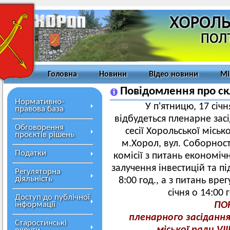
Головна
Новини
Відео новини
Мі
Повідомлення про скл
Нормативно-
У п'ятницю, 17 січн
правова база
відбудеться пленарне засі
Обговорення
сесії Хорольської міськ
проєктів рішень
м.Хорол, вул. Соборност
Податки
комісії з питань економі
залучення інвестицій та п
Регуляторна
діяльність
8:00 год., а з питань вр
січня о 14:00 
Доступ до публічної
інформації
ПО
пленарного засідання 
Старостинські