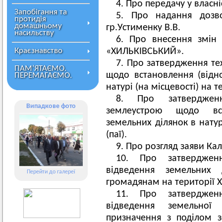
4. Про передачу у власн
Запобігання та
5. Про надання дозв
протидія
домашньому
гр.Устименку В.В.
насильству
6. Про внесення змін
Краєзнавство
«ХИЛЬКІВСЬКИЙ».
7. Про затвердження тех
ПАМ’ЯТАЄМО.
щодо встановлення (відн
ПЕРЕМАГАЄМО.
натурі (на місцевості) на т
8. Про затвердженн
Випадкове фото
землеустрою щодо вс
земельних ділянок в натур
(паї).
9. Про розгляд заяви Калі
10. Про затверджен
відведення земельних
Перейти до галереї
громадянам на території Х
11. Про затверджен
відведення земельної
призначення з поділом з