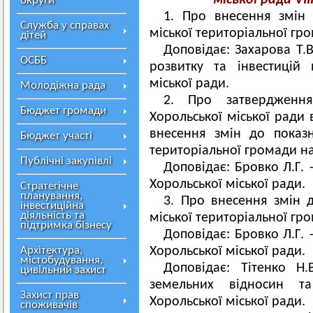
міської ради
VII
округи
1.
Про внесення змін 
Служба у справах
міської територіальної гр
дітей
Доповідає: Захарова Т.В
ОСББ
розвитку та інвестицій 
міської ради.
Молодіжна рада
2. Про затвердження
Бюджет громади
Хорольської міської ради
внесення змін до показн
Бюджет участі
територіальної громади на
Публічні закупівлі
Доповідає: Бровко Л.Г. 
Хорольської міської ради.
Стратегічне
планування,
3. Про внесення змін 
інвестиційна
діяльність та
міської територіальної гро
підтримка бізнесу
Доповідає: Бровко Л.Г. 
Архітектура,
Хорольської міської ради.
містобудування,
Доповідає: Тітенко Н
цивільний захист
земельних відносин та
Захист прав
Хорольської міської ради.
споживачів