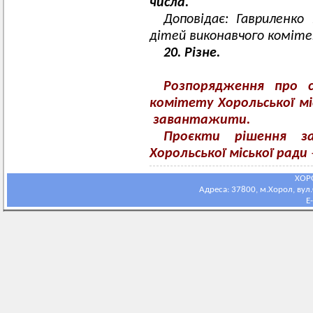
числа.
Доповідає: Гавриленко
дітей виконавчого комітет
20. Різне.
Розпорядження про с
комітету Хорольської міс
завантажити.
Проєкти рішення за
Хорольської міської ради
ХОР
Адреса: 37800, м.Хорол, вул.С
E