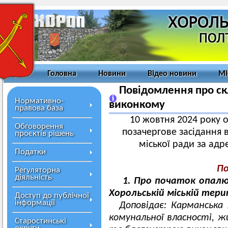
Головна
Новини
Відео новини
Мі
Повідомлення про ск
Нормативно-
виконкому
правова база
10 жовтня 2024 року о
Обговорення
позачергове засідання 
проєктів рішень
міської ради за адр
Податки
По
Регуляторна
діяльність
1. Про початок опалюв
Хорольській міській тери
Доступ до публічної
інформації
Доповідає: Карманська 
комунальної власності, 
Старостинські