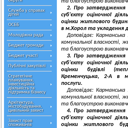
округи
та благоустрою виконавчо
2. Про затвердження 
Служба у справах
дітей
суб’єкту оціночної дія
оцінки житлового будинк
ОСББ
в м.Хорол та укладення д
Молодіжна рада
Доповідає: Карманська 
комунальної власності, 
Бюджет громади
та благоустрою виконавчо
Бюджет участі
3. Про затвердження 
суб’єкту оціночної дія
Публічні закупівлі
оцінки будівлі (теп
Стратегічне
Кременчуцька, 2-А в 
планування,
послуги.
інвестиційна
діяльність та
Доповідає: Карманська 
підтримка бізнесу
комунальної власності, 
Архітектура,
та благоустрою виконавчо
містобудування,
цивільний захист
4. Про затвердження 
суб’єкту оціночної дія
Захист прав
оцінки житлового бу
споживачів