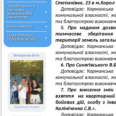
Степанівка, 23 в м.Хорол
Запобігання та
Доповідає: Карманська 
протидія
домашньому
комунальної власності, 
насильству
та благоустрою виконавчо
Краєзнавство
5. Про надання дозво
тимчасове зберіганн
ПАМ’ЯТАЄМО.
ПЕРЕМАГАЄМО.
території земель загаль
Доповідає: Карманська 
комунальної власності, 
Випадкове фото
та благоустрою виконавчо
6. Про Синягівського В.Б
Доповідає: Карманська 
комунальної власності, 
та благоустрою виконавчо
7. Про внесення змін
взяття на квартирний о
бойових дій, особу з інв
Перейти до галереї
Калініченка С.В.».
Доповідає: Карманська 