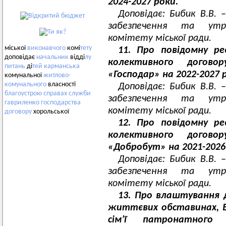
2024-2027 роки.
Доповідає: Бибик В.В. –
забезпечення та утр
комітету міської ради.
міської
виконавчого
комі
тету
11. Про повідомну р
доповідає
начальник
відді
лу
колективного догово
питань
ді
тей
карманська
«Господар» на 2022-2027 
комунальної
житлово-
комунального
власності
Доповідає: Бибик В.В. –
благоустрою
справах
служби
забезпечення та утр
гавриленко
господарства
комітету міської ради.
договору
хорольської
12. Про повідомну р
колективного догово
«Добробут» на 2021-2026
Доповідає: Бибик В.В. –
забезпечення та утр
комітету міської ради.
13. Про влаштування 
життєвих обставинах, Б
сім’ї патронатного