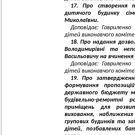
17. Про створення т
дитячого будинку сі
Миколаївни.
Доповідає: Гавриленко
дітей виконавчого комітет
18. Про надання дозво
Володимирівні та неп
Васильовичу на вчинення
Доповідає: Гавриленко
дітей виконавчого комітет
19. Про затверджен
формування пропозиці
державного бюджету м
будівельно-ремонтні
приміщень для розви
виховання, наближених
групових будинків та з
дітей, позбавлених бат