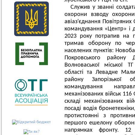
лубенського РТЦК та СП.
Служив у званні солдат
охорони взводу охорони 
авіаз'єднання Повітряних 
командування «Центр» і д
2023 року потрапив на 
тримав оборону по чер
населених пунктів: Новоба
Покровського району Д
Волноваської міської Т
області та Левадне Малин
району Запорізької о
командування напра
механізованих військ 116 
складі механізованих вій
посаді водія бронетехніки
протистоянні з противн
першого ешелону оборони
напрямках фронту. 12