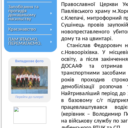
Православної Церкви Ук
Запобігання та
протидія
Павлівського храму м.Хор
домашньому
с.Клепачі, митрофорний п
насильству
Сушінець провів заупокі
Краєзнавство
новопреставленого убито
дому та на цвинтарі.
ПАМ’ЯТАЄМО.
ПЕРЕМАГАЄМО.
Станіслав Федорович 
с.Новооріхівка. У місце
освіту, а після закінченн
Випадкове фото
ДОСААФ та отримав в
транспортними засобами р
років проходив строк
демобілізації розпочав
Найтриваліший період до 
Перейти до галереї
в базовому с/г підприє
працевлаштувався во
(керівник – Володимир По
на військову службу по за