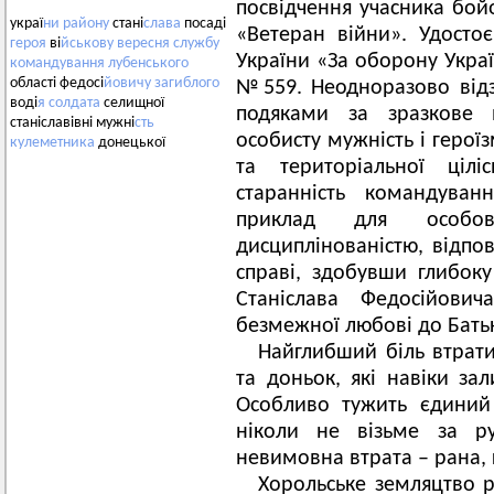
посвідчення учасника бо
украї
ни
району
стані
слава
посаді
«Ветеран війни». Удосто
героя
ві
йськову
вересня
службу
України «За оборону Украї
командування
лубенського
області федосі
йовичу
загиблого
№559. Неодноразово від
воді
я
солдата
селищної
подяками за зразкове в
станіславівні мужні
сть
особисту мужність і герої
кулеметника
донецької
та територіальної цілі
старанність командуван
приклад для особов
дисциплінованістю, відпов
справі, здобувши глибок
Станіслава Федосійови
безмежної любові до Бать
Найглибший біль втрат
та доньок, які навіки з
Особливо тужить єдиний
ніколи не візьме за р
невимовна втрата – рана, 
Хорольське земляцтво р