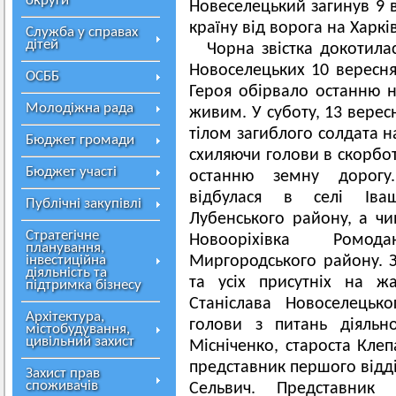
округи
Новеселецький загинув 9 
країну від ворога на Харкі
Служба у справах
дітей
Чорна звістка докотила
Новоселецьких 10 вересня
ОСББ
Героя обірвало останню 
Молодіжна рада
живим. У суботу, 13 верес
тілом загиблого солдата
Бюджет громади
схиляючи голови в скорбо
Бюджет участі
останню земну дорогу
відбулася в селі Іващ
Публічні закупівлі
Лубенського району, а чи
Стратегічне
Новооріхівка Ромод
планування,
інвестиційна
Миргородського району.
діяльність та
та усіх присутніх на ж
підтримка бізнесу
Станіслава Новоселецько
Архітектура,
голови з питань діяльн
містобудування,
цивільний захист
Місніченко, староста Клеп
представник першого відді
Захист прав
споживачів
Сельвич. Представник д