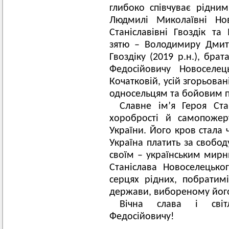
глибоко співчуває рідни
Людмилі Миколаївні Нов
Станіславівні Гвоздік та 
зятю – Володимиру Дмитр
Гвоздіку (2019 р.н.), бра
Федосійовичу Новоселец
Кочатковій, усій згорьован
односельцям та бойовим 
Славне ім’я Героя Ста
хоробрості й самопожер
України. Його кров стала 
Україна платить за свобод
своїм – українським мирн
Станіслава Новоселецько
серцях рідних, побратим
держави, вибореному йог
Вічна слава і світ
Федосійовичу!