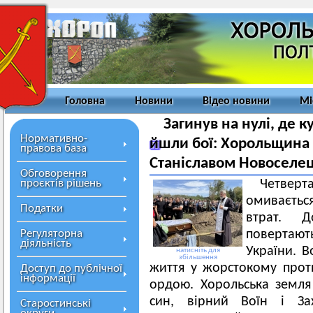
Головна
Новини
Відео новини
Мі
Загинув на нулі, де к
Нормативно-
йшли бої: Хорольщина
правова база
Станіславом Новоселе
Обговорення
проєктів рішень
Четверт
омиваєтьс
Податки
втрат. 
Регуляторна
повертають
діяльність
України. 
натисніть для
збільшення
життя у жорстокому прот
Доступ до публічної
інформації
ордою. Хорольська земля 
син, вірний Воїн і За
Старостинські