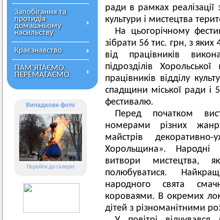
ради в рамках реалізації 
Запобігання та
протидія
культури і мистецтва тери
домашньому
На цьогорічному фест
насильству
зібрати 56 тис. грн, з яких
Краєзнавство
від працівників викон
підрозділів Хорольської
ПАМ’ЯТАЄМО.
ПЕРЕМАГАЄМО.
працівників відділу культ
спадщини міської ради і 5,
фестивалю.
Випадкове фото
Перед початком вис
номерами різних жанр
майстрів декоративно-
Хорольщина». Народні 
витвори мистецтва, 
Перейти до галереї
полюбуватися. Найкра
народного свята сма
короваями. В окремих лок
дітей з різноманітними ро