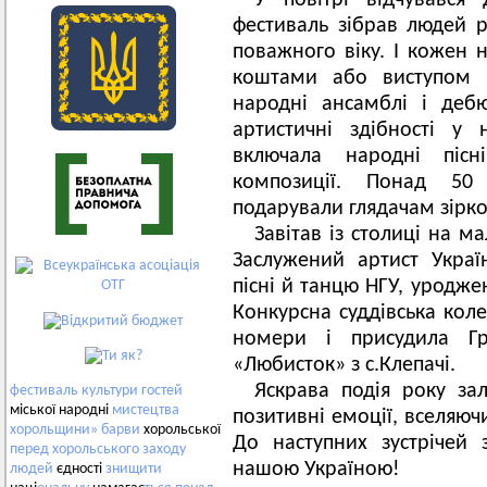
У повітрі відчувався
фестиваль зібрав людей р
поважного віку. І кожен 
коштами або виступом 
народні ансамблі і деб
артистичні здібності у 
включала народні пісн
композиції. Понад 50
подарували глядачам зірко
Завітав із столиці на м
Заслужений артист Украї
пісні й танцю НГУ, уродже
Конкурсна суддівська кол
номери і присудила Гр
«Любисток» з с.Клепачі.
Яскрава подія року з
фестиваль
культури
гостей
міської народні
мистецтва
позитивні емоції, вселяюч
хорольщини»
барви
хорольської
До наступних зустрічей
перед
хорольського
заходу
нашою Україною!
людей
єдності
знищити