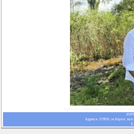
ХОР
Адреса: 37800, м.Хорол, вул.С
E