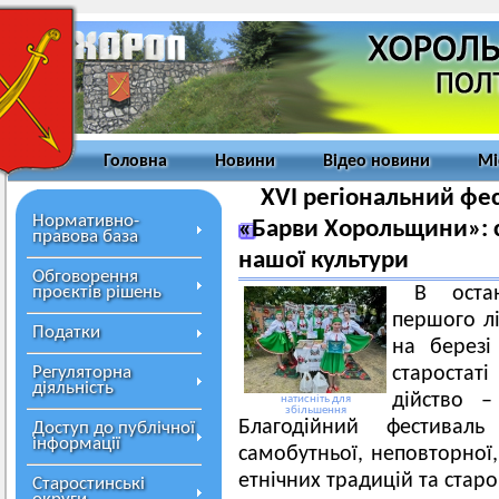
Головна
Новини
Відео новини
Мі
XVI регіональний фес
Нормативно-
«Барви Хорольщини»: с
правова база
нашої культури
Обговорення
проєктів рішень
В оста
першого лі
Податки
на березі
Регуляторна
старостат
діяльність
дійство –
натисніть для
збільшення
Благодійний фестиваль
Доступ до публічної
інформації
самобутньої, неповторної,
етнічних традицій та стар
Старостинські