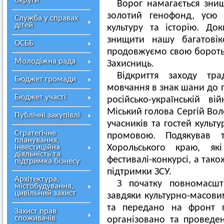
округи
Ворог намагається зни
золотий генофонд, усю 
Служба у справах
дітей
культуру та історію. До
знищити нашу багатові
ОСББ
продовжуємо свою боротьб
Молодіжна рада
Захисниць.
Відкриття заходу тр
Бюджет громади
мовчання в знак шани до по
Бюджет участі
російсько-українській в
Міський голова Сергій Вол
Публічні закупівлі
учасників та гостей культ
Стратегічне
промовою. Подякував 
планування,
інвестиційна
Хорольського краю, як
діяльність та
фестивалі-конкурсі, а тако
підтримка бізнесу
підтримки ЗСУ.
Архітектура,
З початку повномасшт
містобудування,
цивільний захист
завдяки культурно-масови
та передано на фронт п
Захист прав
споживачів
організовано та проведен