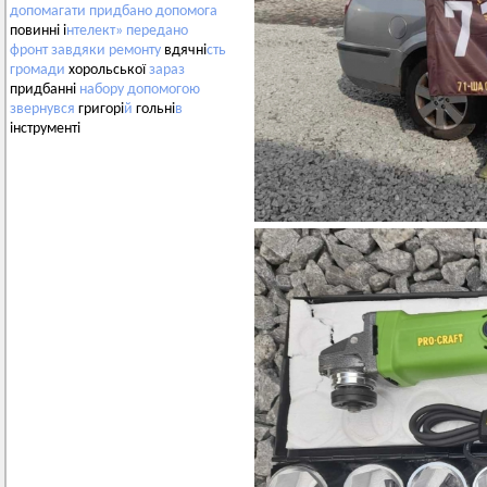
допомагати
придбано
допомога
повинні і
нтелект»
передано
фронт
завдяки
ремонту
вдячні
сть
громади
хорольської
зараз
придбанні
набору
допомогою
звернувся
григорі
й
гольні
в
інструменті