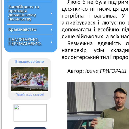
Якою б не була підтрим
Запобігання та
десятки-сотні тисяч, ця д
протидія
домашньому
потрібна і важлива. У 
насильству
активізувався і лютує по
Краєзнавство
допомагати і всебічно пі
лише військових, а всіх нас
ПАМ’ЯТАЄМО.
Безмежна вдячність с
ПЕРЕМАГАЄМО.
наперекір усім скла
волонтерський тил і прод
Випадкове фото
Автор:
Ірина ГРИГОРАШ
Перейти до галереї