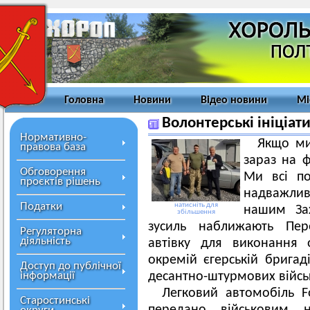
Головна
Новини
Відео новини
Мі
Волонтерські ініціат
Нормативно-
Якщо ми
правова база
зараз на ф
Обговорення
Ми всі по
проєктів рішень
надважливу
Податки
натисніть для
нашим Зах
збільшення
зусиль наближають Пер
Регуляторна
діяльність
автівку для виконання 
окремій єгерській бригад
Доступ до публічної
інформації
десантно-штурмових війсь
Легковий автомобіль 
Старостинські