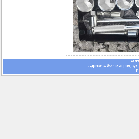
ХОР
Адреса: 37800, м.Хорол, вул.С
E