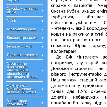
передано військовим 
округи
спражніх патріотів. Ам
Служба у справах
Оксана Рубан, яка до еміг
дітей
турбується, вболі
ОСББ
військовослужбовцям.
«Інтелект», який координ
Молодіжна рада
кошти на рахунку в сумі 6
Бюджет громади
від автотранспортного
сержанту Юрію Тарану,
Бюджет участі
волонтерам.
Публічні закупівлі
До БФ «Інтелект» вс
підтримку, яку вкрай по
Стратегічне
планування,
Допомога стосується не
інвестиційна
діяльність та
різного інструментарію 
підтримка бізнесу
Наш земляк, старший серж
Архітектура,
допомогою у придбанні 
містобудування,
танків для 12-го окремо
цивільний захист
донатів небайдужих м
Захист прав
придбано болгарку, відрізн
споживачів