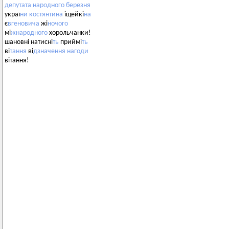
депутата
народного
березня
украї
ни
костянтина
іщейкі
на
є
вгеновича
жі
ночого
мі
жнародного
хорольчанки!
шановні натисні
ть
приймі
ть
ві
тання
ві
дзначення
нагоди
вітання!