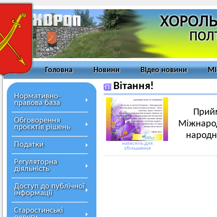
Головна
Новини
Відео новини
Мі
Вітання!
Нормативно-
правова база
Прийм
Обговорення
Міжнарод
проєктів рішень
народн
Податки
натисніть для
збільшення
Регуляторна
діяльність
Доступ до публічної
інформації
Старостинські