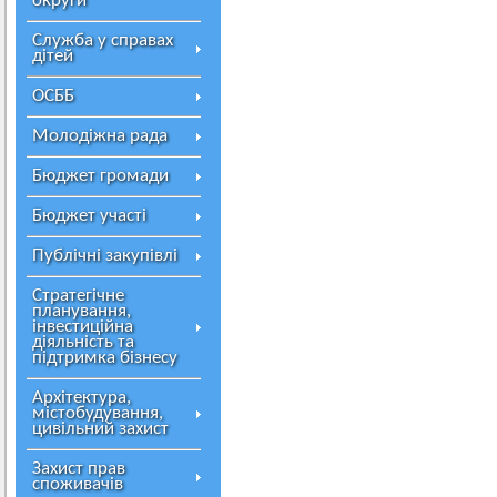
округи
Служба у справах
дітей
ОСББ
Молодіжна рада
Бюджет громади
Бюджет участі
Публічні закупівлі
Стратегічне
планування,
інвестиційна
діяльність та
підтримка бізнесу
Архітектура,
містобудування,
цивільний захист
Захист прав
споживачів