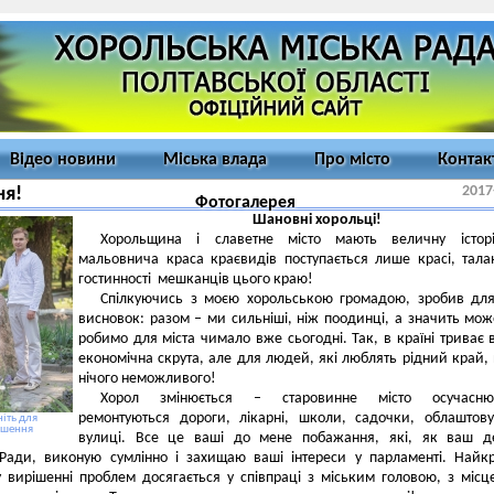
Відео новини
Міська влада
Про місто
Контак
2017
ня!
Фотогалерея
Шановні хорольці!
Хорольщина і славетне місто мають величну істор
мальовнича краса краєвидів поступається лише красі, тала
гостинності мешканців цього краю!
Спілкуючись з моєю хорольською громадою, зробив для
висновок: разом – ми сильніші, ніж поодинці, а значить мо
робимо для міста чимало вже сьогодні. Так, в країні триває в
економічна скрута, але для людей, які люблять рідний край,
нічого неможливого!
Хорол змінюється – старовинне місто осучаснює
ремонтуються дороги, лікарні, школи, садочки, облаштов
іть для
ьшення
вулиці. Все це ваші до мене побажання, які, як ваш де
 Ради, виконую сумлінно і захищаю ваші інтереси у парламенті. Най
у вирішенні проблем досягається у співпраці з міським головою, з міс