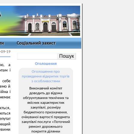
ти
Соціальний захист
-09-19
Оголошення
ію, а
нтам і
Оголошення про
проведення відкритих торгів
 себе
з особливостями
жемо й
Виконавчий комітет
ійна і
доводить до відома
 немає
обґрунтування технічних та
якісних характеристик
закупівлі, розміру
ться,
бюджетного призначення,
уються
очікуваної вартості предмета
путат
закупівлі послуги «Поточний
кращий
ремонт дорожнього
цевими
покриття ділянки