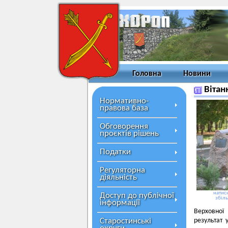
Головна
Новини
Вітан
Нормативно-
правова база
Обговорення
проєктів рішень
Податки
Регуляторна
діяльність
натисн
Доступ до публічної
збіл
інформації
Верховної
Старостинські
результат 