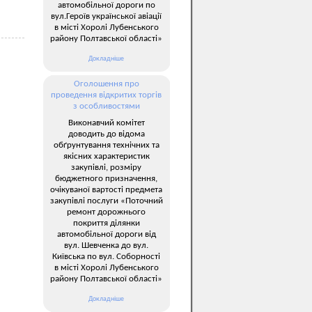
автомобільної дороги по
вул.Героїв української авіації
в місті Хоролі Лубенського
району Полтавської області»
Докладніше
Оголошення про
проведення відкритих торгів
з особливостями
Виконавчий комітет
доводить до відома
обґрунтування технічних та
якісних характеристик
закупівлі, розміру
бюджетного призначення,
очікуваної вартості предмета
закупівлі послуги «Поточний
ремонт дорожнього
покриття ділянки
автомобільної дороги від
вул. Шевченка до вул.
Київська по вул. Соборності
в місті Хоролі Лубенського
району Полтавської області»
Докладніше