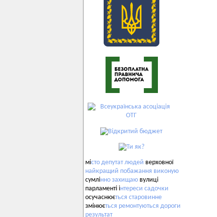
мі
сто
депутат
людей
верховної
найкращий
побажання
виконую
сумлі
нно
захищаю
вулиці
парламенті і
нтереси
садочки
осучаснює
ться
старовинне
змінює
ться
ремонтуються
дороги
результат