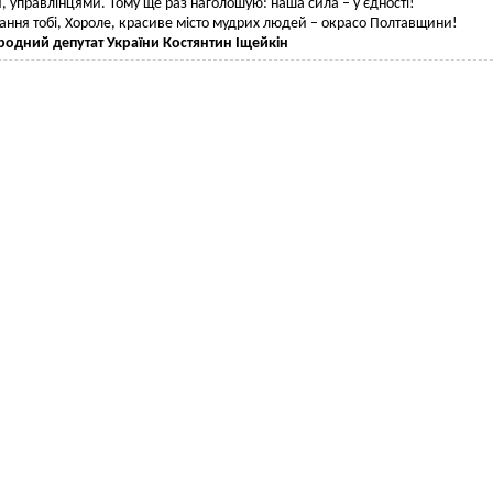
, управлінцями. Тому ще раз наголошую: наша сила – у єдності!
ання тобі, Хороле, красиве місто мудрих людей – окрасо Полтавщини!
родний депутат України Костянтин Іщейкін