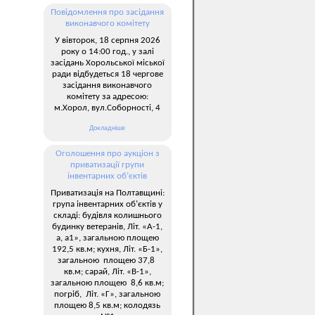
Повідомлення про засідання
виконавчого комітету
У вівторок, 18 серпня 2026
року о 14:00 год., у залі
засідань Хорольської міської
ради відбудеться 18 чергове
засідання виконавчого
комітету за адресою:
м.Хорол, вул.Соборності, 4
Докладніше
Оголошення про аукціон з
приватизації групи
інвентарних об’єктів
Приватизація на Полтавщині:
група інвентарних об’єктів у
складі: будівля колишнього
будинку ветеранів, Літ. «А-1,
а, а1», загальною площею
192,5 кв.м; кухня, Літ. «Б-1»,
загальною площею 37,8
кв.м; сарай, Літ. «В-1»,
загальною площею 8,6 кв.м;
погріб, Літ. «Г», загальною
площею 8,5 кв.м; колодязь