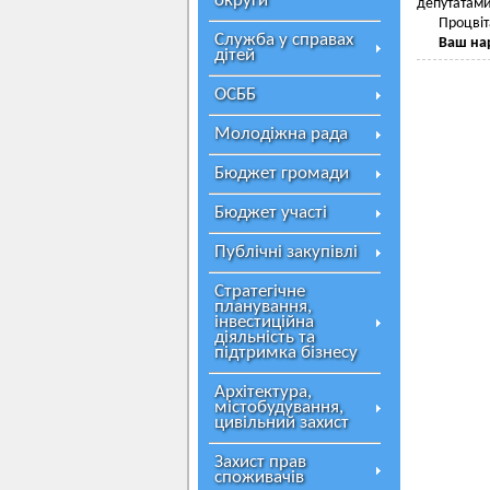
округи
депутатами
Процвіт
Служба у справах
Ваш на
дітей
ОСББ
Молодіжна рада
Бюджет громади
Бюджет участі
Публічні закупівлі
Стратегічне
планування,
інвестиційна
діяльність та
підтримка бізнесу
Архітектура,
містобудування,
цивільний захист
Захист прав
споживачів