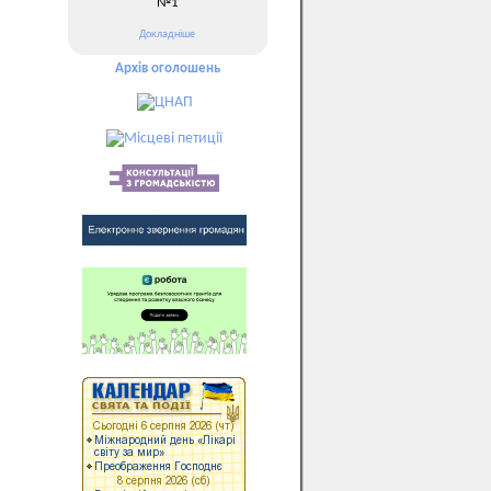
№1
Докладніше
Архів оголошень