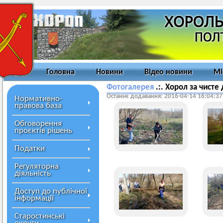
Головна
Новини
Відео новини
Мі
Фотогалерея
.:. Хорол за чисте
Останнє додавання: 2016-04-14 16:04:37
Нормативно-
правова база
Обговорення
проєктів рішень
Податки
Регуляторна
діяльність
Доступ до публічної
інформації
Старостинські