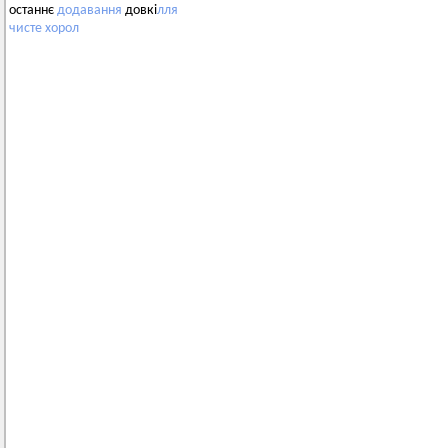
останнє
додавання
довкі
лля
чисте
хорол