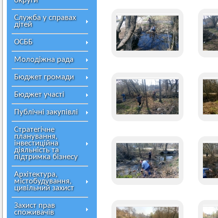
округи
Служба у справах
дітей
ОСББ
Молодіжна рада
Бюджет громади
Бюджет участі
Публічні закупівлі
Стратегічне
планування,
інвестиційна
діяльність та
підтримка бізнесу
Архітектура,
містобудування,
цивільний захист
Захист прав
споживачів