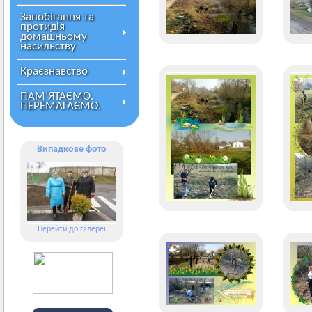
Запобігання та
протидія
домашньому
насильству
Краєзнавство
ПАМ’ЯТАЄМО.
ПЕРЕМАГАЄМО.
Випадкове фото
Перейти до галереї