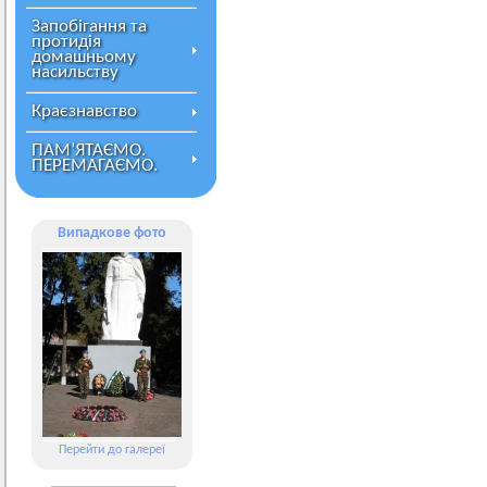
Запобігання та
протидія
домашньому
насильству
Краєзнавство
ПАМ’ЯТАЄМО.
ПЕРЕМАГАЄМО.
Випадкове фото
Перейти до галереї