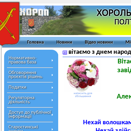
Головна
Новини
Відео новини
Мі
вітаємо з днем наро
Нормативно-
Віт
правова база
заві
Обговорення
проєктів рішень
Податки
натисніть для
Алек
збільшення
Регуляторна
діяльність
Доступ до публічної
інформації
Нехай волошками
Старостинські
Нехай здійс