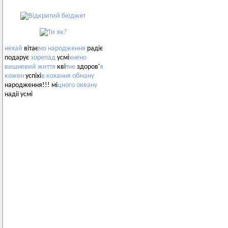
нехай
вітає
мо
народження
радіє
подарує
зорепад
усмі
хнено
вишневий
життя
кві
тне
здоров'
я
кожен
успіхі
в
кохання
обману
народження!!! мі
цного
океану
надії усмі