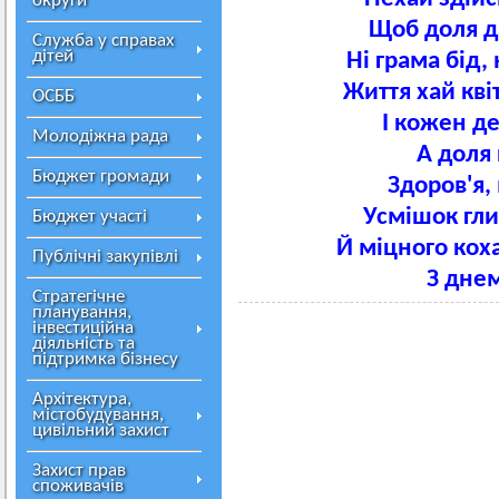
округи
Щоб доля д
Служба у справах
дітей
Ні грама бід,
Життя хай кві
ОСББ
І кожен де
Молодіжна рада
А доля 
Бюджет громади
Здоров'я, 
Усмішок гли
Бюджет участі
Й міцного коха
Публічні закупівлі
З днем
Стратегічне
планування,
інвестиційна
діяльність та
підтримка бізнесу
Архітектура,
містобудування,
цивільний захист
Захист прав
споживачів