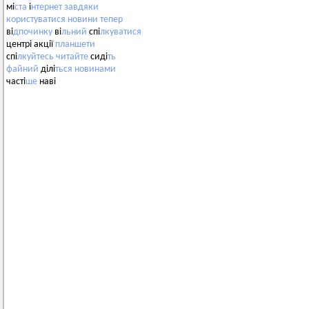
мі
ста
і
нтернет
завдяки
користуватися
новини
тепер
ві
дпочинку
ві
льний
спі
лкуватися
центрі акції
планшети
спі
лкуйтесь
читайте
сиді
ть
файний
ділі
ться
новинами
часті
ше
наві