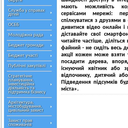
швидкості доступу в Інтер
округи
мають можливість кор
Служба у справах
сервісами мережі: пер
дітей
спілкуватися з друзями в
ОСББ
дивитися відео онлайн і 
діставайте свої смартфо
Молодіжна рада
читайте частіше, діліться
Бюджет громади
файний - не сидіть весь д
акції кожен може взяти у
Бюджет участі
посадити дерева, впоря
Публічні закупівлі
існуючий квітник або з
відпочинку, дитячий аб
Стратегічне
планування,
Підведення підсумків бу
інвестиційна
діяльність та
міста».
підтримка бізнесу
Архітектура,
містобудування,
цивільний захист
Захист прав
споживачів