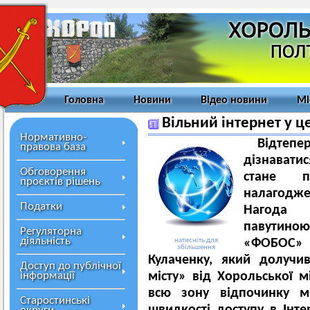
Головна
Новини
Відео новини
Мі
Вільний інтернет у це
Нормативно-
Відтепе
правова база
дізнавати
Обговорення
стане п
проєктів рішень
налагодже
Податки
Нагода 
павутиною
Регуляторна
діяльність
натисніть для
«ФОБОС»
збільшення
Кулаченку, який долучи
Доступ до публічної
інформації
місту» від Хорольської м
всю зону відпочинку мі
Старостинські