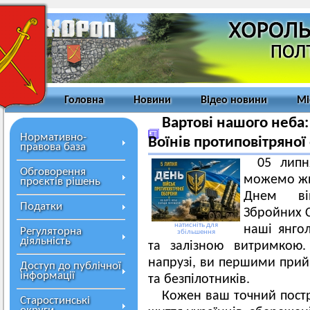
Головна
Новини
Відео новини
Мі
Вартові нашого неба:
Нормативно-
Воїнів протиповітряної
правова база
05 липн
Обговорення
можемо жит
проєктів рішень
Днем вій
Податки
Збройних С
натисніть для
наші янго
Регуляторна
збільшення
діяльність
та залізною витримкою.
напрузі, ви першими прий
Доступ до публічної
інформації
та безпілотників.
Кожен ваш точний пострі
Старостинські