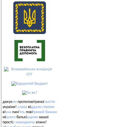
дякує
мо
протиповітряної
життя
україни!
слава
ві
ддали
героям
ві
чна
пам'
ять
пові
тряний
бажаю
мі
цного
батькі
вщини
нашої
прості
р
захищаючи
атаки!