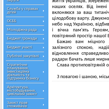
округи
життя українців, збережені
наших оселях. Від імені
Служба у справах
дітей
вклоняюся за ваш титані
цілодобову варту. Дякуємо
ОСББ
небо над Україною, відби
Молодіжна рада
і вічна пам'ять Героям
повітряний простір нашої 
Бюджет громади
Бажаю вам міцного зд
Бюджет участі
залізного спокою, над
відновлення справедлив
Публічні закупівлі
радари бачать лише мирн
Стратегічне
Слава протиповітряній о
планування,
інвестиційна
діяльність та
З повагою і шаною, місь
підтримка бізнесу
Архітектура,
містобудування,
цивільний захист
Захист прав
споживачів