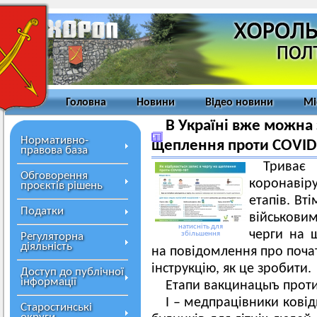
Головна
Новини
Відео новини
Мі
В Україні вже можна 
Нормативно-
щеплення проти COVID
правова база
Триває
Обговорення
коронавіру
проєктів рішень
етапів. Вт
Податки
військови
натисніть для
черги на 
збільшення
Регуляторна
діяльність
на повідомлення про почат
інструкцію, як це зробити.
Доступ до публічної
інформації
Етапи вакцинацыъ прот
I – медпрацівники ковід
Старостинські