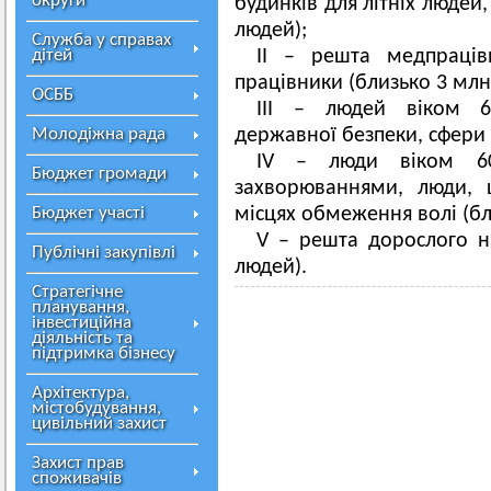
округи
будинків для літніх людей,
людей);
Служба у справах
дітей
ІІ – решта медпраців
працівники (близько 3 млн
ОСББ
ІІІ – людей віком 65
Молодіжна рада
державної безпеки, сфери 
ІV – люди віком 60
Бюджет громади
захворюваннями, люди,
Бюджет участі
місцях обмеження волі (бл
V – решта дорослого н
Публічні закупівлі
людей).
Стратегічне
планування,
інвестиційна
діяльність та
підтримка бізнесу
Архітектура,
містобудування,
цивільний захист
Захист прав
споживачів