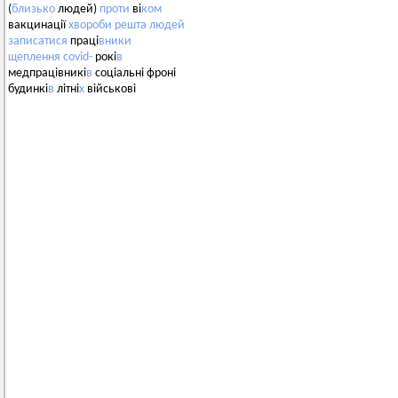
(
близько
людей)
проти
ві
ком
вакцинації
хвороби
решта
людей
записатися
праці
вники
щеплення
covid-
рокі
в
медпрацівникі
в
соціальні фроні
будинкі
в
літні
х
військові