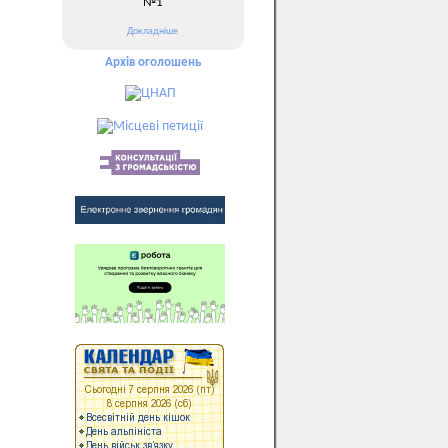
№1
Докладніше
Архів оголошень