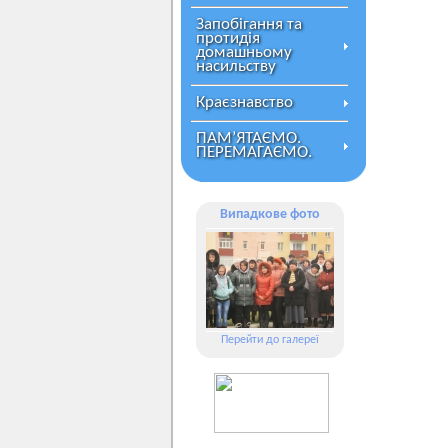
Запобігання та
протидія
домашньому
насильству
Краєзнавство
ПАМ’ЯТАЄМО.
ПЕРЕМАГАЄМО.
Випадкове фото
Перейти до галереї