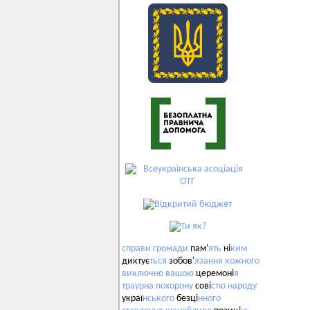
справи
громади
пам'
ять
ні
ким
диктує
ться
зобов'
язання
кожного
виключно
вашою
церемоні
я
траурна
похорону
сові
стю
народу
украї
нського
безці
нного