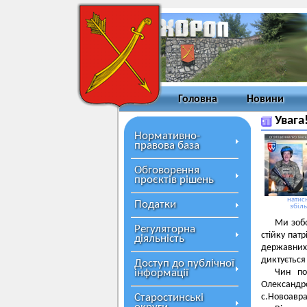
Головна
Новини
Увага
Нормативно-
правова база
Обговорення
проєктів рішень
натисн
Податки
збіл
Ми зобо
Регуляторна
стійку пат
діяльність
державних 
диктується
Доступ до публічної
інформації
Чин по
Олександро
Старостинські
с.Новоавра