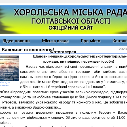
Відео новини
Міська влада
Про місто
Контак
2023
! Важливе оголошення!
Фотогалерея
Шановні мешканці Хорольської міської територіальн
громади, внутрішньо переміщені особи!
Настав час відкласти всі свої повсякденні справи та при
символічно значиме зібрання громади, аби глибоко вшан
пам'ять полеглого Героя та гідно провести його останньою 
дорогою. Не може бути жодних виправдань типу "немає часу, 
іть для
ьшення
є більш нагальні й термінові справи чи інші плани".
в'язані проводити полеглих Героїв у засвіти великою громадою, підтвер
ріотичну позицію та шанобливе ставлення до їх безцінного подвигу в ім'я Ук
інтересів, великого українського народу та кожного з нас. Це зобов'яза
 ніким, а виключно Вашою совістю...
хорону та траурна церемонія прощання з полеглим Героєм – Васе
м Івановичем відбудеться у середу, 08 листопада, орієнтовно об 11:00 
мівка.