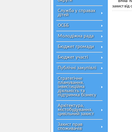
округи
Вічна п
захист від 
Служба у справах
дітей
ОСББ
Молодіжна рада
Бюджет громади
Бюджет участі
Публічні закупівлі
Стратегічне
планування,
інвестиційна
діяльність та
підтримка бізнесу
Архітектура,
містобудування,
цивільний захист
Захист прав
споживачів