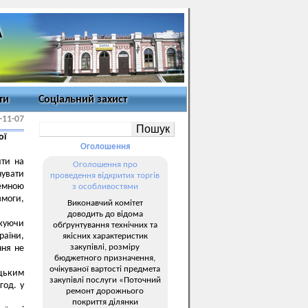
ти
Соціальний захист
-11-07
ої
Оголошення
йти на
Оголошення про
увати
проведення відкритих торгів
земною
з особливостями
змоги,
Виконавчий комітет
доводить до відома
джуючи
обґрунтування технічних та
раїни,
якісних характеристик
закупівлі, розміру
ння не
бюджетного призначення,
очікуваної вартості предмета
цьким
закупівлі послуги «Поточний
год. у
ремонт дорожнього
покриття ділянки