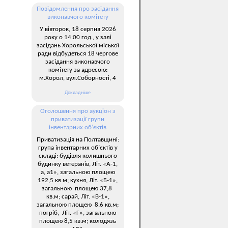
Повідомлення про засідання
виконавчого комітету
У вівторок, 18 серпня 2026
року о 14:00 год., у залі
засідань Хорольської міської
ради відбудеться 18 чергове
засідання виконавчого
комітету за адресою:
м.Хорол, вул.Соборності, 4
Докладніше
Оголошення про аукціон з
приватизації групи
інвентарних об’єктів
Приватизація на Полтавщині:
група інвентарних об’єктів у
складі: будівля колишнього
будинку ветеранів, Літ. «А-1,
а, а1», загальною площею
192,5 кв.м; кухня, Літ. «Б-1»,
загальною площею 37,8
кв.м; сарай, Літ. «В-1»,
загальною площею 8,6 кв.м;
погріб, Літ. «Г», загальною
площею 8,5 кв.м; колодязь