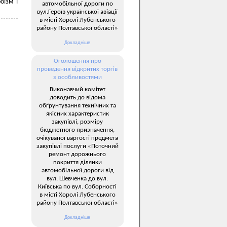
оїзм і
автомобільної дороги по
вул.Героїв української авіації
в місті Хоролі Лубенського
району Полтавської області»
Докладніше
Оголошення про
проведення відкритих торгів
з особливостями
Виконавчий комітет
доводить до відома
обґрунтування технічних та
якісних характеристик
закупівлі, розміру
бюджетного призначення,
очікуваної вартості предмета
закупівлі послуги «Поточний
ремонт дорожнього
покриття ділянки
автомобільної дороги від
вул. Шевченка до вул.
Київська по вул. Соборності
в місті Хоролі Лубенського
району Полтавської області»
Докладніше