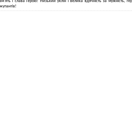
ам'ять і слава Герою! Низький уклін і велика вдячність за мужність, гер
окупантів!