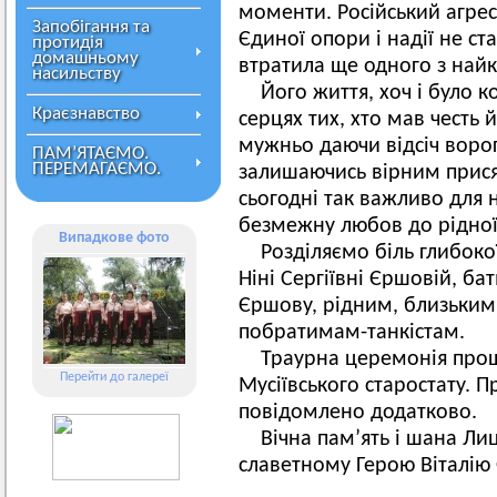
моменти. Російський агрес
Запобігання та
Єдиної опори і надії не ста
протидія
домашньому
втратила ще одного з найк
насильству
Його життя, хоч і було 
Краєзнавство
серцях тих, хто мав честь й
мужньо даючи відсіч ворог
ПАМ’ЯТАЄМО.
ПЕРЕМАГАЄМО.
залишаючись вірним присяз
сьогодні так важливо для на
безмежну любов до рідної
Випадкове фото
Розділяємо біль глибоко
Ніні Сергіївні Єршовій, ба
Єршову, рідним, близьким
побратимам-танкістам.
Траурна церемонія проща
Перейти до галереї
Мусіївського старостату. П
повідомлено додатково.
Вічна памʼять і шана Лиц
славетному Герою Віталію