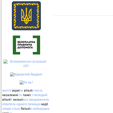
життя
украї
ни
віталі
я
честь
незалежні
сть
танкі
ст
молодий
віталі
й
хилькі
вка
продовжують
втратила
одного
громада
надії
опори
стало
батькі
в
найкращих