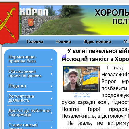
Головна
Новини
Відео новини
Мі
У вогні пекельної ві
Нормативно-
молодий танкіст з Хо
правова база
Понад 
Обговорення
Незалежніст
проєктів рішень
Ворог мр
Податки
позбавити
натисніть для
продовжуют
Регуляторна
збільшення
діяльність
руках заради волі, гіднос
Новітні Герої продо
Доступ до публічної
інформації
Незалежність, відстоюючи ї
На жаль, не витриму
Старостинські