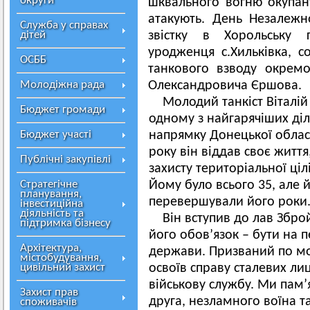
округи
шквального вогню окупант
атакують. День Незалежно
Служба у справах
дітей
звістку в Хорольську 
уродженця с.Хильківка, 
ОСББ
танкового взводу окремо
Молодіжна рада
Олександровича Єршова.
Молодий танкіст Віталі
Бюджет громади
одному з найгарячіших ді
Бюджет участі
напрямку Донецької област
року він віддав своє житт
Публічні закупівлі
захисту територіальної цілі
Стратегічне
Йому було всього 35, але й
планування,
перевершували його роки
інвестиційна
діяльність та
Він вступив до лав Збро
підтримка бізнесу
його обов’язок – бути на 
Архітектура,
держави. Призваний по моб
містобудування,
цивільний захист
освоїв справу сталевих лиц
військову службу. Ми памʼ
Захист прав
друга, незламного воїна т
споживачів