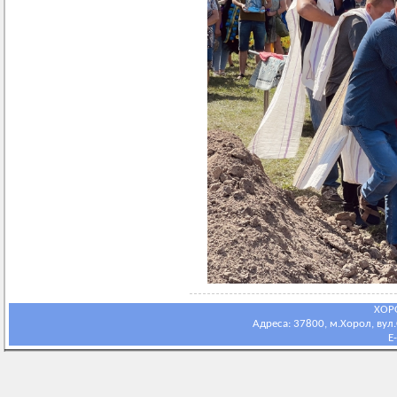
ХОР
Адреса: 37800, м.Хорол, вул.С
E