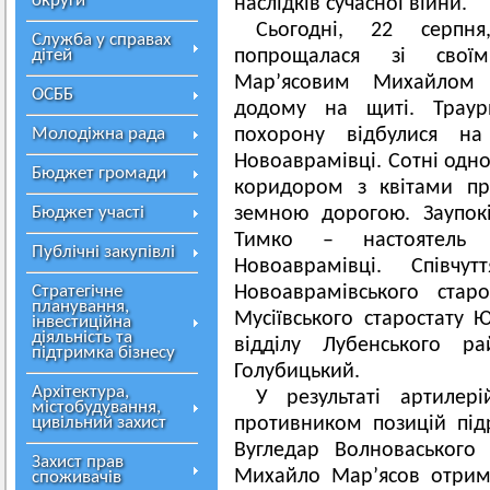
округи
наслідків сучасної війни.
Сьогодні, 22 серпн
Служба у справах
дітей
попрощалася зі своїм 
Мар’ясовим Михайлом 
ОСББ
додому на щиті. Трау
Молодіжна рада
похорону відбулися на
Новоаврамівці. Сотні одн
Бюджет громади
коридором з квітами пр
Бюджет участі
земною дорогою. Заупокі
Тимко – настоятель 
Публічні закупівлі
Новоаврамівці. Співчу
Стратегічне
Новоаврамівського стар
планування,
Мусіївського старостату
інвестиційна
діяльність та
відділу Лубенського 
підтримка бізнесу
Голубицький.
Архітектура,
У результаті артилер
містобудування,
цивільний захист
противником позицій під
Вугледар Волноваського
Захист прав
Михайло Мар’ясов отрима
споживачів