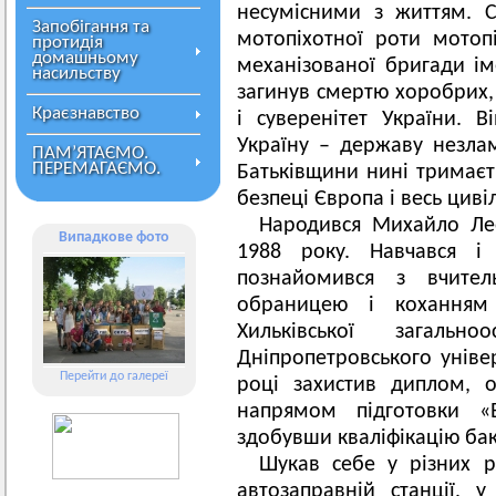
несумісними з життям. С
Запобігання та
мотопіхотної роти мотоп
протидія
домашньому
механізованої бригади ім
насильству
загинув смертю хоробрих, 
Краєзнавство
і суверенітет України. 
Україну – державу незла
ПАМ’ЯТАЄМО.
ПЕРЕМАГАЄМО.
Батьківщини нині тримаєт
безпеці Європа і весь цивіл
Народився Михайло Лео
Випадкове фото
1988 року. Навчався і 
познайомився з вчител
обраницею і коханням 
Хильківської загаль
Дніпропетровського уніве
Перейти до галереї
році захистив диплом, 
напрямом підготовки «
здобувши кваліфікацію бак
Шукав себе у різних р
автозаправній станції,