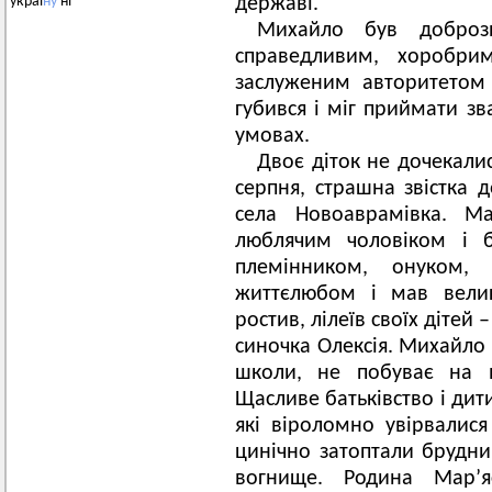
державі.
украї
ну
ні
Михайло був доброз
справедливим, хоробрим
заслуженим авторитетом
губився і міг приймати зв
умовах.
Двоє діток не дочекалис
серпня, страшна звістка 
села Новоаврамівка. М
люблячим чоловіком і б
племінником, онуком,
життєлюбом і мав велик
ростив, лілеїв своїх дітей 
синочка Олексія. Михайло 
школи, не побуває на в
Щасливе батьківство і дит
які віроломно увірвалися
цинічно затоптали брудн
вогнище. Родина Мар’