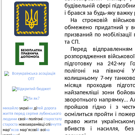
будівельній сфері підсобн
і брався за будь-яку важку
На строковій військо
обмежено придатний у во
призваний по мобілізації
та СП.
Перед відправлення
розпорядження військової
підготовку на 242-му Го
полігоні на півночі Ук
колишньому 7-му танково-
місяця проходив підгот
найзапекліші зони бойови
зворотнього напрямку… Але
пройшов гідно і з чест
михайло
украї
ни
ді
тей
дорога
осмілиться пройти і пожер
життя
перед
серпня
лубенського
людини
свої
м
полігоні
старостату
право жити українському
староста
новоаврамівці спі
вчуття
вбивств і насилля, без
мар’
ясов
мар’ясові
й
вої
на