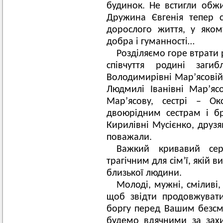
будинок. Не встигли обжит
Дружина Євгенія тепер 
дорослого життя, у яком
добра і гуманності…
Розділяємо горе втрати
співчуття родині заги
Володимирівні Мар’ясовій,
Людмилі Іванівні Мар’яс
Мар’ясову, сестрі – Окс
двоюрідним сестрам і бр
Кирилівні Мусієнко, друзя
поважали.
Важкий кривавий се
трагічним для сім’ї, якій
близької людини.
Молоді, мужні, сміливі,
щоб звідти продовжуват
боргу перед Вашим безсм
будемо вдячними за захи