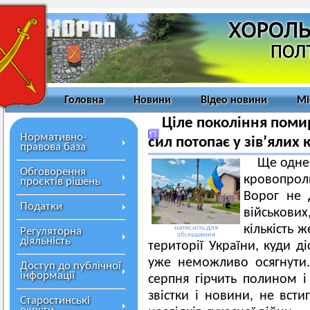
Головна
Новини
Відео новини
Мі
Ціле покоління помир
Нормативно-
сил потопає у зів’ялих 
правова база
Ще одне
Обговорення
кровопрол
проєктів рішень
Ворог не 
Податки
військови
кількість 
натисніть для
Регуляторна
збільшення
діяльність
території України, куди д
уже неможливо осягнути.
Доступ до публічної
інформації
серпня гірчить полином і
звістки і новини, не вст
Старостинські