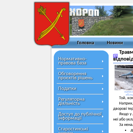
Головна
Новини
Травм
Нормативно-
відпові
правова база
Обговорення
проєктів рішень
Податки
натисн
збіл
Той, ко
Регуляторна
діяльність
Наприкл
дворові те
Доступ до публічної
Якщо у 
інформації
неї або ук
За нена
Старостинські
д