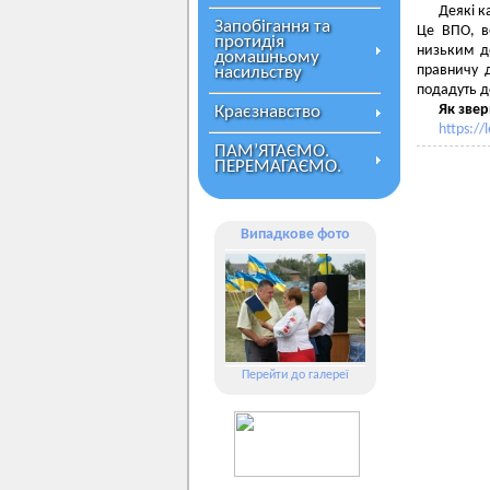
Деякі к
Запобігання та
Це ВПО, в
протидія
низьким до
домашньому
правничу 
насильству
подадуть до
Як звер
Краєзнавство
https://
ПАМ’ЯТАЄМО.
ПЕРЕМАГАЄМО.
Випадкове фото
Перейти до галереї