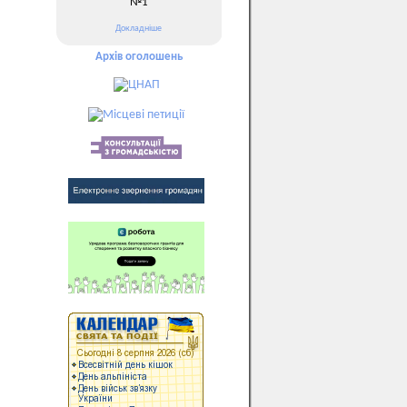
№1
Докладніше
Архів оголошень