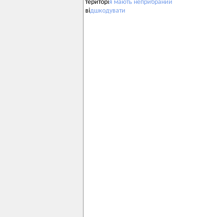
територі
я
мають
неприбраний
ві
дшкодувати