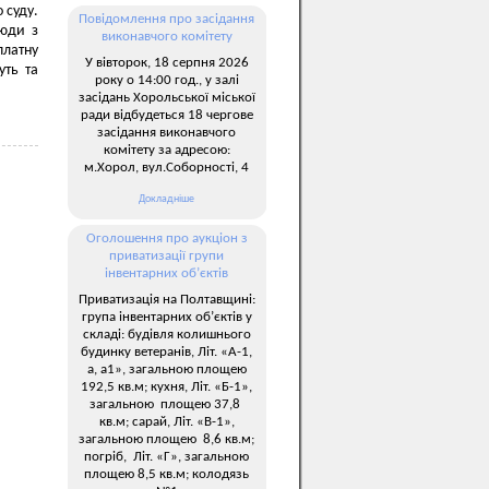
 суду.
Повідомлення про засідання
люди з
виконавчого комітету
платну
У вівторок, 18 серпня 2026
уть та
року о 14:00 год., у залі
засідань Хорольської міської
ради відбудеться 18 чергове
засідання виконавчого
комітету за адресою:
м.Хорол, вул.Соборності, 4
Докладніше
Оголошення про аукціон з
приватизації групи
інвентарних об’єктів
Приватизація на Полтавщині:
група інвентарних об’єктів у
складі: будівля колишнього
будинку ветеранів, Літ. «А-1,
а, а1», загальною площею
192,5 кв.м; кухня, Літ. «Б-1»,
загальною площею 37,8
кв.м; сарай, Літ. «В-1»,
загальною площею 8,6 кв.м;
погріб, Літ. «Г», загальною
площею 8,5 кв.м; колодязь