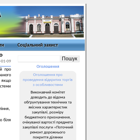
ти
Соціальний захист
о
-01-09
Оголошення
й про
раного
Оголошення про
проведення відкритих торгів
, якщо
з особливостями
стеми
Виконавчий комітет
доводить до відома
обґрунтування технічних та
якісних характеристик
ління,
закупівлі, розміру
бюджетного призначення,
ю біля
очікуваної вартості предмета
закупівлі послуги «Поточний
ремонт дорожнього
покриття ділянки