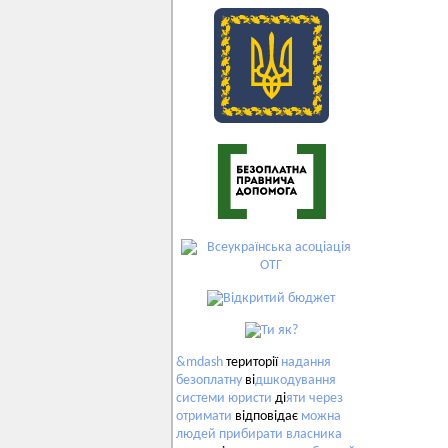
&mdash
території
надання
безоплатну
ві
дшкодування
системи
юристи
ді
яти
через
отримати
відповідає
можна
людей
прибирати
власника