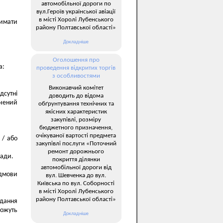
автомобільної дороги по
вул.Героїв української авіації
в місті Хоролі Лубенського
римати
району Полтавської області»
Докладніше
Оголошення про
а:
проведення відкритих торгів
з особливостями
Виконавчий комітет
дсутні
доводить до відома
ичений
обґрунтування технічних та
якісних характеристик
закупівлі, розміру
бюджетного призначення,
очікуваної вартості предмета
 / або
закупівлі послуги «Поточний
ремонт дорожнього
лади.
покриття ділянки
автомобільної дороги від
ідмови
вул. Шевченка до вул.
Київська по вул. Соборності
в місті Хоролі Лубенського
району Полтавської області»
адання
можуть
Докладніше