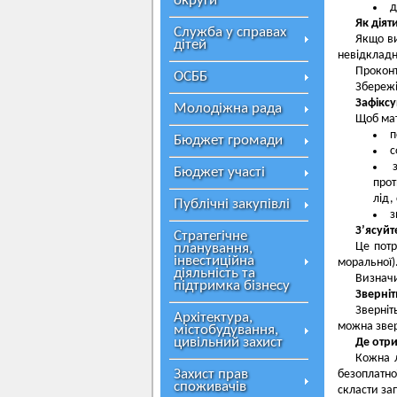
округи
д
Як діят
Служба у справах
Якщо в
дітей
невідкладн
Проконт
ОСББ
Збережі
Зафіксу
Молодіжна рада
Щоб мат
п
Бюджет громади
с
Бюджет участі
прот
лід,
Публічні закупівлі
з
З’ясуйт
Стратегічне
Це потр
планування,
інвестиційна
моральної)
діяльність та
Визначи
підтримка бізнесу
Зверніт
Зверніт
Архітектура,
можна звер
містобудування,
цивільний захист
Де отр
Кожна 
Захист прав
безоплатно
споживачів
скласти зап