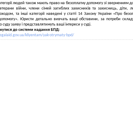
атегорії людей також мають право на безоплатну допомогу зі зверненням до
етерани війни, члени сімей загиблих захисників та захисниць, діти, 
ходом, та інші категорії наведені у статті 14 Закону України «Про безо
допомогу». Юристи детально вивчать ваші обставини, за потреби склад
 суду заяву і представлятимуть ваші інтереси у суді.
нутися до системи надання БПД:
legalaid.gov.ua/kliyentam/yak-otrymaty-bpd/