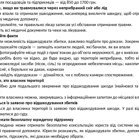
ля посадовців та підприємців — від 850 до 1700 грн.
и, якщо ви травмувалися через неприбраний сніг або лід
и впали та отримали ушкодження, насамперед викличте швидку, щоб от
у медичну допомогу.
ролюйте, чи правильно лікар записав усі обставини отримання травми.
ть всі медичні документи та чеки на лікування.
йте факти
и можливість відшкодувати збитки, важливо подбати про докази. Зокрем
ошукайте свідків — запишіть контакти людей, які бачили, як ви впали
фотографуйте місце події з прив’язкою до об’єкта нерухомості, де є вивіски
зробіть фото чи відео, де буде видно, що територія неприбрана, тобто ві
иожеледні засоби (пісок, сіль) та огородження небезпечних місць; накоп
 сніг, є бурульки на дахах, карнизах
найдіть відеодокази — дізнайтеся, чи є поблизу камери спостереження.
е, хто власник території
ібно для подальшого звернення про відшкодування шкоди (майнової та
.
ти власника можна, звернувшись з інформаційним запитом до місцевої в
ься із заявою про відшкодування збитків
ься до власника території із заявою про відшкодування шкоди. У разі в
нутися до суду.
имати безоплатну юридичну підтримку
людина може отримати безоплатно консультацію юриста від системи н
ї правничої допомоги. Юристи розкажуть, як відшкодувати збитки, допо
ити, підкажуть, які докази необхідно зібрати.