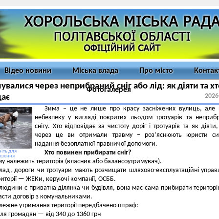
Відео новини
Міська влада
Про місто
Контак
увалися через неприбраний сніг або лід: як діяти та хт
Фотогалерея
2026
дає
Зима – це не лише про красу засніжених вулиць, але 
небезпеку у вигляді покритих льодом тротуарів та неприб
снігу. Хто відповідає за чистоту доріг і тротуарів та як діяти
через це ви отримали травму – роз’яснюють юристи си
надання безоплатної правничої допомоги.
іть для
Хто повинен прибирати сніг
?
ьшення
му належить територія (власник або балансоутримувач).
ад, дороги чи тротуари мають розчищати шляхово-експлуатаційні управ
риторії — ЖЕКи, керуючі компанії, ОСББ.
людини є приватна ділянка чи будівля, вона має сама прибирати територі
ласти договір з комунальниками.
лежне утримання території передбачено штраф:
ля громадян — від 340 до 1360 грн