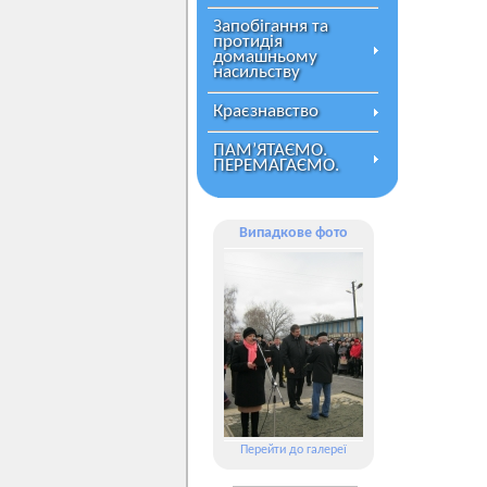
Запобігання та
протидія
домашньому
насильству
Краєзнавство
ПАМ’ЯТАЄМО.
ПЕРЕМАГАЄМО.
Випадкове фото
Перейти до галереї