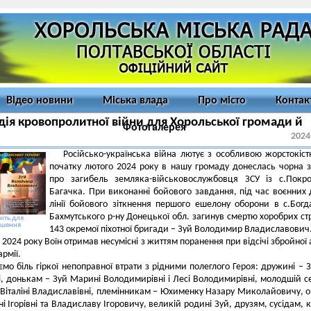
Відео новини
Міська влада
Про місто
Контак
дія кровопролитної війни для Хорольської громади й
Фотогалерея
2024
Російсько-українська війна лютує з особливою жорстокіст
початку лютого 2024 року в нашу громаду донеслась чорна з
про загибель земляка-військовослужбовця ЗСУ із с.Покр
Багачка. При виконанні бойового завдання, під час воєнних 
лінії бойового зіткнення першого ешелону оборони в с.Богд
Бахмутського р-ну Донецької обл. загинув смертю хоробрих ст
іть для
ьшення
143 окремої піхотної бригади – Зуй Володимир Владиславович
я 2024 року Воїн отримав несумісні з життям поранення при відсічі збройної а
армії.
ємо біль гіркої непоправної втрати з рідними полеглого Героя: дружині – З
, донькам – Зуй Марині Володимирівні і Лесі Володимирівні, молодшій се
італіні Владиславівні, племінникам – Юхименку Назару Миколайовичу, 
ні Ігорівні та Владиславу Ігоровичу, великій родині Зуй, друзям, сусідам, 