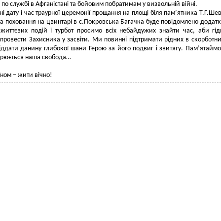
по службі в Афганістані та бойовим побратимам у визвольній війні.
ні дату і час траурної церемонії прощання на площі біля пам’ятника Т.Г.Ше
та поховання на цвинтарі в с.Покровська Багачка буде повідомлено додатк
 життєвих подій і турбот просимо всіх небайдужих знайти час, аби гід
провести Захисника у засвіти. Ми повинні підтримати рідних в скорботн
віддати данину глибокої шани Герою за його подвиг і звитягу. Пам’ятайм
орюється наша свобода…
їном – жити вічно!