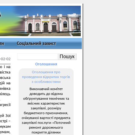
ти
Соціальний захист
-02-02
Оголошення
ю і на
вістка
Оголошення про
проведення відкритих торгів
овська
з особливостями
дій на
анівка
Виконавчий комітет
доводить до відома
рілець
обґрунтування технічних та
.
якісних характеристик
гресії
закупівлі, розміру
бюджетного призначення,
уй Зої
очікуваної вартості предмета
стрі –
закупівлі послуги «Поточний
онукам
ремонт дорожнього
кумам,
покриття ділянки