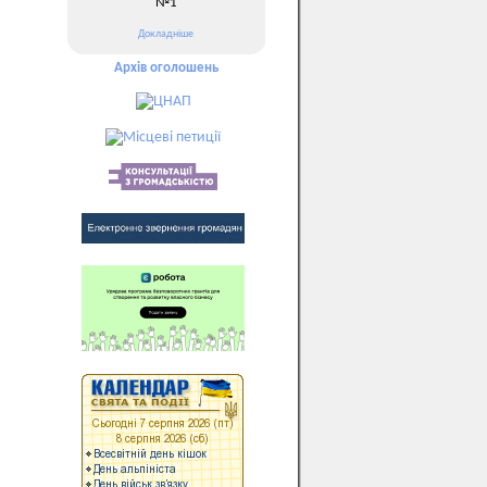
№1
Докладніше
Архів оголошень