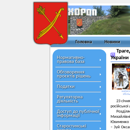
Головна
Новини
Траге
Нормативно-
України
правова база
Обговорення
проєктів рішень
Податки
натисн
збіл
Регуляторна
діяльність
23 січн
російської 
Доступ до публічної
Розділя
інформації
Михайлівні
Юхименко В
Старостинські
– Зуй Окса