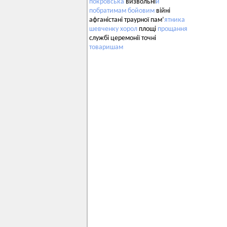
покровська
визвольні
й
побратимам
бойовим
війні
афганістані траурної пам’
ятника
шевченку
хорол
площі
прощання
службі церемонії точні
товаришам