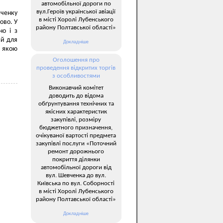
автомобільної дороги по
вул.Героїв української авіації
вченку
в місті Хоролі Лубенського
ово. У
району Полтавської області»
но і з
ий для
Докладніше
о якою
Оголошення про
проведення відкритих торгів
з особливостями
Виконавчий комітет
доводить до відома
обґрунтування технічних та
якісних характеристик
закупівлі, розміру
бюджетного призначення,
очікуваної вартості предмета
закупівлі послуги «Поточний
ремонт дорожнього
покриття ділянки
автомобільної дороги від
вул. Шевченка до вул.
Київська по вул. Соборності
в місті Хоролі Лубенського
району Полтавської області»
Докладніше