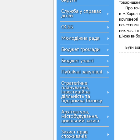
округи
товаришам 
Про точ
Служба у справах
в м.Хорол 
дітей
круговерті
почестями 
ОСББ
них час і 
ціною виб
Молодіжна рада
Бути во
Бюджет громади
Бюджет участі
Публічні закупівлі
Стратегічне
планування,
інвестиційна
діяльність та
підтримка бізнесу
Архітектура,
містобудування,
цивільний захист
Захист прав
споживачів