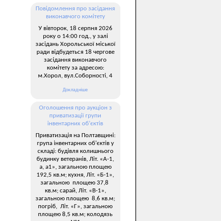
Повідомлення про засідання
виконавчого комітету
У вівторок, 18 серпня 2026
року о 14:00 год., у залі
засідань Хорольської міської
ради відбудеться 18 чергове
засідання виконавчого
комітету за адресою:
м.Хорол, вул.Соборності, 4
Докладніше
Оголошення про аукціон з
приватизації групи
інвентарних об’єктів
Приватизація на Полтавщині:
група інвентарних об’єктів у
складі: будівля колишнього
будинку ветеранів, Літ. «А-1,
а, а1», загальною площею
192,5 кв.м; кухня, Літ. «Б-1»,
загальною площею 37,8
кв.м; сарай, Літ. «В-1»,
загальною площею 8,6 кв.м;
погріб, Літ. «Г», загальною
площею 8,5 кв.м; колодязь