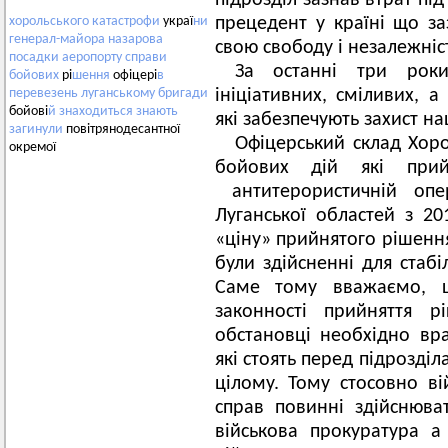
підрозділ зазнав втрат пі
прецедент у країні що заз
хорольського
катастрофи
украї
ни
генерал-майора
назарова
свою свободу і незалежніс
посадки
аеропорту
справи
За останні три рок
бойових
рі
шення
офіцері
в
ініціативних, сміливих, 
перевезень
луганському
бригади
бойові
й
знаходиться
знають
які забезпечують захист на
загинули
повітрянодесантної
Офіцерський склад Хоро
окремої
бойових дій які при
антитерористичній опер
Луганської областей з 20
«ціну» прийнятого рішення
були здійсненні для стабі
Саме тому вважаємо, 
законності прийняття
обстановці необхідно вра
які стоять перед підрозді
цілому. Тому стосовно ві
справ повинні здійснюват
військова прокуратура а