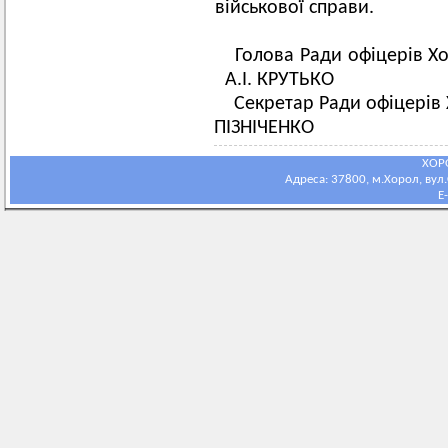
військової справи.
Голова Ради офіцер
А.І. КРУТЬКО
Секретар Ради офіцері
ПІЗНІЧЕНКО
ХОР
Адреса: 37800, м.Хорол, вул.С
E