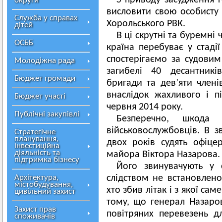
З приводу засудження 
округи
висловити свою особисту 
Служба у справах
Хорольського РВК.
дітей
В ці скрутні та буремні
ОСББ
країна перебуває у стаді
спостерігаємо за судовим
Молодіжна рада
загибелі 40 десантникі
Бюджет громади
бригади та дев’яти членів
внаслідок жахливого і п
Бюджет участі
червня 2014 року.
Публічні закупівлі
Безперечно, шкода 
військовослужбовців. В з
Стратегічне
планування,
двох років судять офіце
інвестиційна
діяльність та
майора Віктора Назарова.
підтримка бізнесу
Його звинувачують у 
Архітектура,
слідством не встановлено
містобудування,
хто збив літак і з якої са
цивільний захист
тому, що генерал Назаро
Захист прав
повітряних перевезень д
споживачів