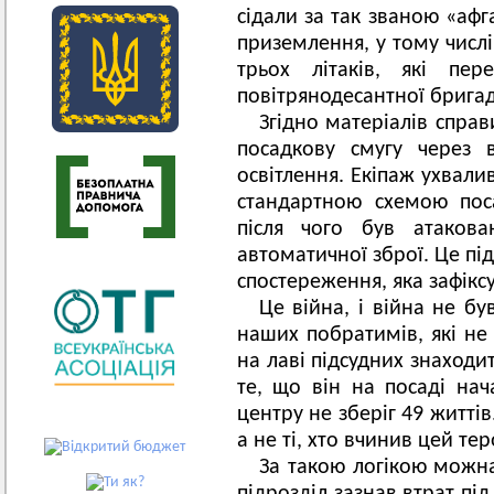
сідали за так званою «афг
приземлення, у тому числі
трьох літаків, які пер
повітрянодесантної бригад
Згідно матеріалів справ
посадкову смугу через 
освітлення. Екіпаж ухвали
стандартною схемою поса
після чого був атакова
автоматичної зброї. Це пі
спостереження, яка зафікс
Це війна, і війна не б
наших побратимів, які не 
на лаві підсудних знаходи
те, що він на посаді на
центру не зберіг 49 життів.
а не ті, хто вчинив цей те
За такою логікою можна