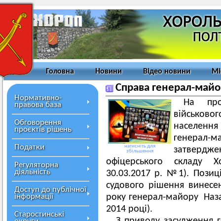
Головна
Новини
Відео новини
Мі
Справа генерал-майо
Нормативно-
На про
правова база
військово
Обговорення
населенн
проєктів рішень
генера
Податки
натисніть для
затверд
збільшення
офіцерського складу Х
Регуляторна
діяльність
30.03.2017 р. №1). Позиц
судового рішення винесе
Доступ до публічної
інформації
року генерал-майору Наза
2014 році).
Старостинські