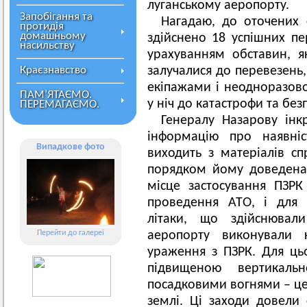
луганському аеропорту.
Запобігання та
Нагадаю, до оточених 
протидія
домашньому
здійснено 18 успішних пе
насильству
урахуванням обставин, як
Краєзнавство
залучалися до перевезень
екіпажами і неодноразово
ПАМ’ЯТАЄМО.
у ніч до катастрофи та бе
ПЕРЕМАГАЄМО.
Генералу Назарову інк
інформацію про наявніс
Випадкове фото
виходить з матеріалів с
порядком йому доведена
місце застосування ПЗРК
проведення АТО, і для 
літаки, що здійснювал
Перейти до галереї
аеропорту виконували 
ураження з ПЗРК. Для цьо
підвищеною вертикал
посадковими вогнями – це 
землі. Ці заходи довели 