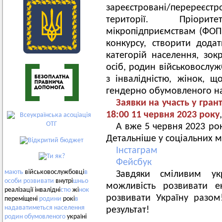
зареєстровані/перереєст
території. Пріори
мікропідприємствам (ФОП,
конкурсу, створити дода
категорій населення, зо
осіб, родин військовослуж
з інвалідністю, жінок, 
гендерно обумовленого на
Заявки на участь у гран
18:00 11 червня 2023 року
А вже 5 червня 2023 рок
Детальніше у соціальних 
Інстаграм
Фейсбук
мають
військовослужбовці
в
Завдяки сміливим у
особи
розвивати
внутрі
шньо
можливість розвивати е
реалізації інвалідні
стю
жі
нок
розвивати Україну разо
переміщені
родини
рокі
в
надаватиметься
населення
результат!
родин
обумовленого
україні