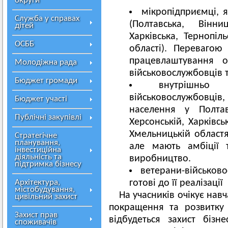
округи
мікропідприємці, я
Служба у справах
(Полтавська, Вінни
дітей
Харківська, Тернопіл
ОСББ
області). Перевагою
працевлаштування о
Молодіжна рада
військовослужбовців 
Бюджет громади
внутрішньо
військовослужбовц
Бюджет участі
населення у Полтавс
Публічні закупівлі
Херсонській, Харківськ
Хмельницькій областя
Стратегічне
планування,
але мають амбіції 
інвестиційна
діяльність та
виробництво.
підтримка бізнесу
ветерани-військово
Архітектура,
готові до її реалізації
містобудування,
На учасників очікує навч
цивільний захист
покращення та розвитку 
Захист прав
відбудеться захист біз
споживачів