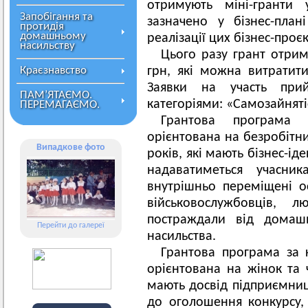
отримують міні-гранти 
Запобігання та
зазначено у бізнес-план
протидія
домашньому
реалізації цих бізнес-проєк
насильству
Цього разу грант отрим
Краєзнавство
грн, які можна витратит
Заявки на участь при
ПАМ’ЯТАЄМО.
категоріями: «Самозайнят
ПЕРЕМАГАЄМО.
Грантова програма з
орієнтована на безробітни
Випадкове фото
років, які мають бізнес-іде
надаватиметься учасни
внутрішньо переміщені о
військовослужбовців, 
постраждали від домаш
Перейти до галереї
насильства.
Грантова програма за 
орієнтована на жінок та ч
мають досвід підприємниц
до оголошення конкурсу,