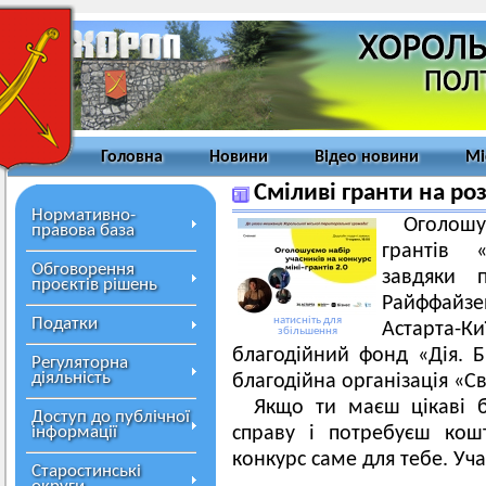
Головна
Новини
Відео новини
Мі
Сміливі гранти на ро
Нормативно-
Оголошу
правова база
грантів 
Обговорення
завдяки п
проєктів рішень
Райффайз
Податки
натисніть для
Астарта-К
збільшення
благодійний фонд «Дія. Б
Регуляторна
діяльність
благодійна організація «Св
Якщо ти маєш цікаві б
Доступ до публічної
інформації
справу і потребуєш кош
конкурс саме для тебе. Уч
Старостинські