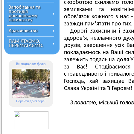
скорботою схиляємо гол
Запобігання та
земляками та новітні
протидія
домашньому
обов’язок кожного з нас –
насильству
завжди пам’ятати про тих, 
Краєзнавство
Дорогі Захисники і Зах
здоров’я, незламного духу
ПАМ’ЯТАЄМО.
друзів, звершення усіх Ва
ПЕРЕМАГАЄМО.
покладаємось на Ваші силу
залежить подальша доля 
Випадкове фото
за Вас! Сподіваємос
справедливого і тривалог
Господь, хай захищає В
Слава Україні та її Героям!
Перейти до галереї
З повагою, міський гол