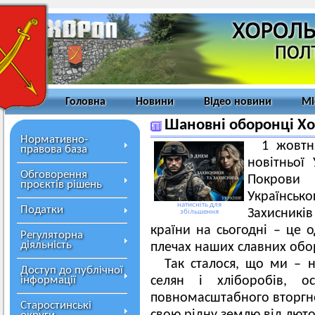
Головна
Новини
Відео новини
Мі
Шановні оборонці Хор
Нормативно-
1 жовтн
правова база
новітньої 
Обговорення
Покрови
проєктів рішень
Українськ
натисніть для
Податки
Захисникі
збільшення
країни на сьогодні – це 
Регуляторна
діяльність
плечах наших славних обо
Так сталося, що ми – 
Доступ до публічної
інформації
селян і хліборобів, 
повномасштабного вторгн
Старостинські