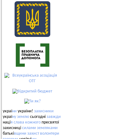
украї
ни
україни!
захисники
украї
ну
землю
сьогодні
завжди
наці
я
слава
кожного
пресвятої
захисниці
силами
земляками
батькі
вщини
захист
волонтери