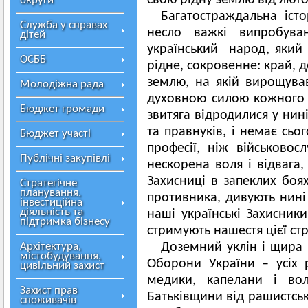
свою рідну землю від лют
округи
Багатостраждальна істо
Служба у справах
несло важкі випробуван
дітей
український народ, який 
ОСББ
рідне, сокровенне: край, де
землю, на якій вирощува
Молодіжна рада
духовною силою кожного у
Бюджет громади
звитяга відродилися у нин
та правнуків, і немає сьо
Бюджет участі
професії, ніж військовос
Публічні закупівлі
нескорена воля і відвага,
Захисниці в запеклих бо
Стратегічне
планування,
противника, дивують нині 
інвестиційна
діяльність та
наші українські Захисни
підтримка бізнесу
стримують нашестя цієї ст
Архітектура,
Доземний уклін і щира в
містобудування,
Оборони України – усіх р
цивільний захист
медики, капелани і вол
Захист прав
Батьківщини від рашистськ
споживачів