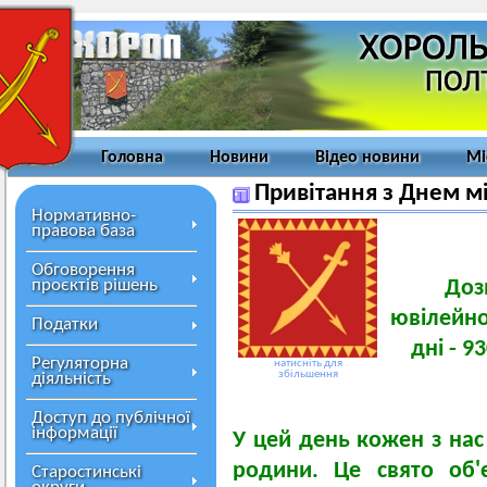
Головна
Новини
Відео новини
Мі
Привітання з Днем мі
Нормативно-
правова база
Обговорення
проєктів рішень
Доз
ювілейно
Податки
дні - 9
Регуляторна
натисніть для
збільшення
діяльність
Доступ до публічної
інформації
У цей день кожен з нас
родини. Це свято об'
Старостинські