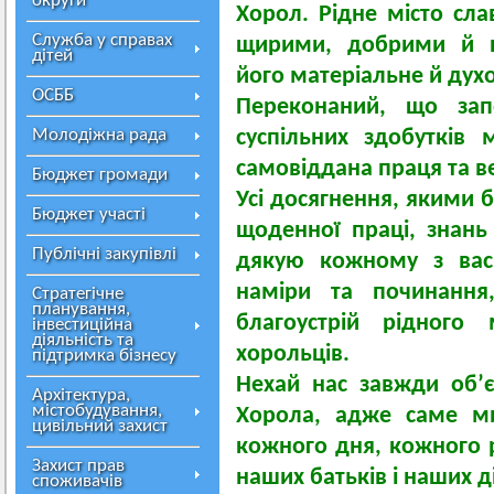
округи
Хорол. Рідне місто сл
Служба у справах
щирими, добрими й п
дітей
його матеріальне й дух
ОСББ
Переконаний, що зап
Молодіжна рада
суспільних здобутків 
самовіддана праця та в
Бюджет громади
Усі досягнення, якими 
Бюджет участі
щоденної праці, знань 
Публічні закупівлі
дякую кожному з вас 
наміри та починання
Стратегічне
планування,
благоустрій рідного
інвестиційна
діяльність та
хорольців.
підтримка бізнесу
Нехай нас завжди об’
Архітектура,
містобудування,
Хорола, адже саме м
цивільний захист
кожного дня, кожного 
Захист прав
наших батьків і наших д
споживачів