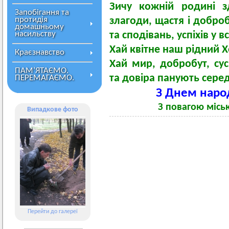
Зичу кожній родині з
Запобігання та
протидія
злагоди, щастя і доброб
домашньому
насильству
та сподівань, успіхів у 
Хай квітне наш рідний 
Краєзнавство
Хай мир, добробут, сус
ПАМ’ЯТАЄМО.
та довіра панують серед
ПЕРЕМАГАЄМО.
З Днем народ
З повагою місь
Випадкове фото
Перейти до галереї