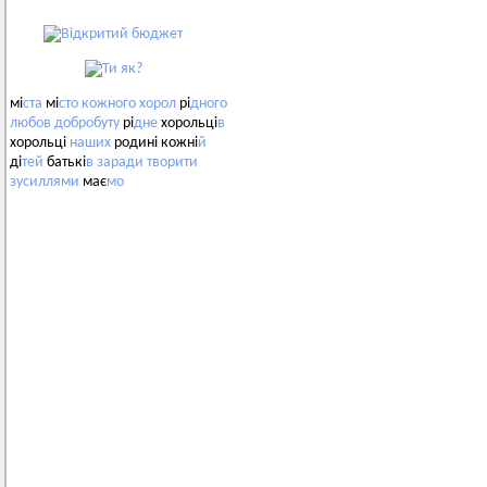
мі
ста
мі
сто
кожного
хорол
рі
дного
любов
добробуту
рі
дне
хорольці
в
хорольці
наших
родині кожні
й
ді
тей
батькі
в
заради
творити
зусиллями
має
мо