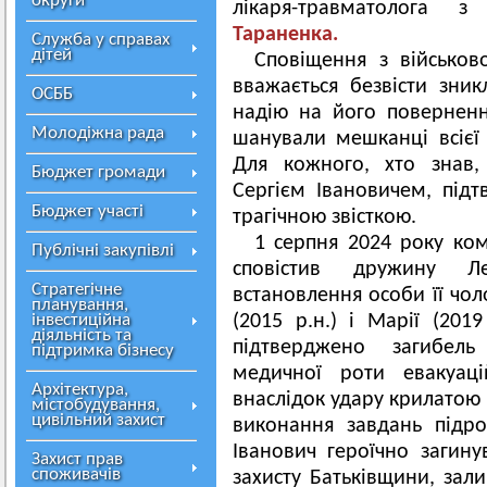
округи
лікаря-травматолога
Тараненка.
Служба у справах
дітей
Сповіщення з військов
вважається безвісти зник
ОСББ
надію на його повернен
Молодіжна рада
шанували мешканці всієї
Для кожного, хто знав,
Бюджет громади
Сергієм Івановичем, під
Бюджет участі
трагічною звісткою.
1 серпня 2024 року ком
Публічні закупівлі
сповістив дружину Л
Стратегічне
встановлення особи її чол
планування,
інвестиційна
(2015 р.н.) і Марії (201
діяльність та
підтверджено загибел
підтримка бізнесу
медичної роти евакуаці
Архітектура,
внаслідок удару крилатою 
містобудування,
цивільний захист
виконання завдань підроз
Іванович героїчно загину
Захист прав
споживачів
захисту Батьківщини, зали