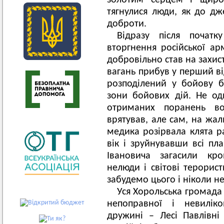
золотим серцем і щиро
тягнулися люди, як до дже
доброти.
Відразу після початк
вторгнення російської арм
добровільно став на захис
вагань прибув у перший ві
розподілений у бойову б
зони бойових дій. Не од
отриманих поранень в
врятував, але сам, на жал
медика розірвала клята р
вік і зруйнувавши всі пла
Івановича загасили кро
нелюди і світові терорис
забудемо цього і ніколи н
Уся Хорольська громада 
непоправної і невиліко
дружині – Лесі Павлівні