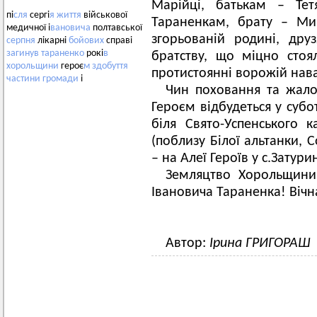
Марійці, батькам – Тет
пі
сля
сергі
я
життя
військової
Тараненкам, брату – Мик
медичної і
вановича
полтавської
згорьованій родині, др
серпня
лікарні
бойових
справі
загинув
тараненко
рокі
в
братству, що міцно стоя
хорольщини
героє
м
здобуття
протистоянні ворожій нава
частини
громади
і
Чин поховання та жал
Героєм відбудеться у субот
біля Свято-Успенського 
(поблизу Білої альтанки, 
– на Алеї Героїв у с.Затур
Земляцтво Хорольщини 
Івановича Тараненка! Вічн
Автор:
Ірина ГРИГОРАШ