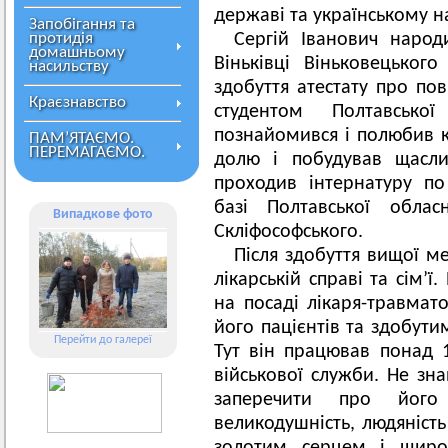
державі та українському н
Запобігання та
протидія
Сергій Іванович народ
домашньому
Віньківці Віньковецького
насильству
здобуття атестату про пов
Краєзнавство
студентом Полтавської
познайомився і полюбив 
ПАМ’ЯТАЄМО.
ПЕРЕМАГАЄМО.
долю і побудував щасли
проходив інтернатуру по
базі Полтавської облас
Випадкове фото
Скліфософського.
Після здобуття вищої ме
лікарській справі та сім’ї
на посаді лікаря-травмат
його пацієнтів та здобути
Перейти до галереї
Тут він працював понад 1
військової служби. Не зна
заперечити про його в
великодушність, людяніст