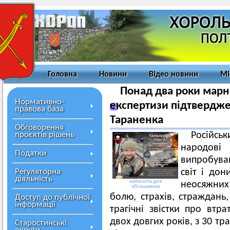
Головна
Новини
Відео новини
Мі
Понад два роки марн
Нормативно-
експертизи підтвердже
правова база
Тараненка
Обговорення
проєктів рішень
Російсь
народо
Податки
випробуван
Регуляторна
світ і дон
діяльність
натисніть для
неосяжних
збільшення
болю, страхів, страждань,
Доступ до публічної
інформації
трагічні звістки про втра
двох довгих років, з 30 т
Старостинські