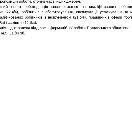
 пропозицій роботи, отриманих з інших джерел.
ьший попит роботодавців спостерігається на кваліфікованих робітн
ом (22,4%), робітників з обслуговування, експлуатації устаткування та
валіфікованих робітників з інструментом (21,6%), працівників сфери торгі
9%) і фахівців (12,8%).
ція підготовлена відділом інформаційної роботи Полтавського обласного 
 Тел.: 51-84-38.