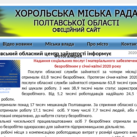
Відео новини
Міська влада
Про місто
Контак
2020
вський обласний центр зайнятості інформує
Фотогалерея
Надання соціальних послуг і матеріального забезпече
безробітним у січні-квітні 2020 року
Послуги обласної служби зайнятості за чотири місяці
отримали 63,8 тисячі безробітних. Протягом січня-квітня 202
послуги обласної служби зайнятості отримали 63,8 тисячі гро
які шукали роботу. З них 38,9 тисячі мали статус зареєстро
іть для
ьшення
безробітного. Від 5,2 тисячі роботодавців надійшло 24,5 
 роботи.
отримали понад 17 тисяч мешканців Полтавщини. За сприяння обласної 
 отримали роботу 17,1 тисячі осіб. У тому числі 7,7 тисячі людей, або 
овані оперативно, до набуття статусу безробітного.
альної чисельності працевлаштованих осіб 7 безробітних отримали в
о безробіттю одноразово для зайняття підприємницькою діяльністю.
 робочі місця з компенсацією роботодавцю витрат у розмірі єдиного вне