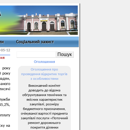
ти
Соціальний захист
-05-12
ння
Оголошення
 року
Оголошення про
0 року
проведення відкритих торгів
мадян,
з особливостями
ваного
Виконавчий комітет
тисячі
доводить до відома
обґрунтування технічних та
служби
якісних характеристик
закупівлі, розміру
45,2%,
бюджетного призначення,
очікуваної вартості предмета
иплату
закупівлі послуги «Поточний
ремонт дорожнього
ску на
покриття ділянки