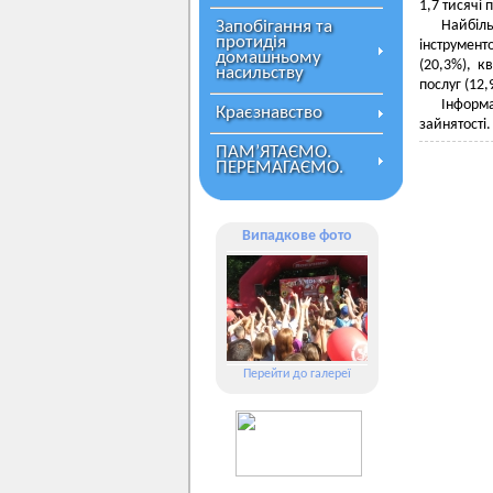
1,7 тисячі
Запобігання та
Найбіл
протидія
інструмент
домашньому
(20,3%), к
насильству
послуг (12,
Інформа
Краєзнавство
зайнятості.
ПАМ’ЯТАЄМО.
ПЕРЕМАГАЄМО.
Випадкове фото
Перейти до галереї