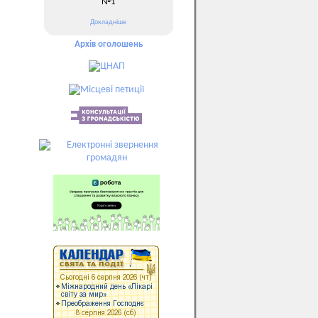
№1
Докладніше
Архів оголошень