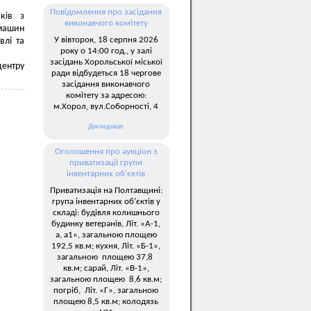
Повідомлення про засідання
иків з
виконавчого комітету
 машин
У вівторок, 18 серпня 2026
влі та
року о 14:00 год., у залі
засідань Хорольської міської
центру
ради відбудеться 18 чергове
засідання виконавчого
комітету за адресою:
м.Хорол, вул.Соборності, 4
Докладніше
Оголошення про аукціон з
приватизації групи
інвентарних об’єктів
Приватизація на Полтавщині:
група інвентарних об’єктів у
складі: будівля колишнього
будинку ветеранів, Літ. «А-1,
а, а1», загальною площею
192,5 кв.м; кухня, Літ. «Б-1»,
загальною площею 37,8
кв.м; сарай, Літ. «В-1»,
загальною площею 8,6 кв.м;
погріб, Літ. «Г», загальною
площею 8,5 кв.м; колодязь