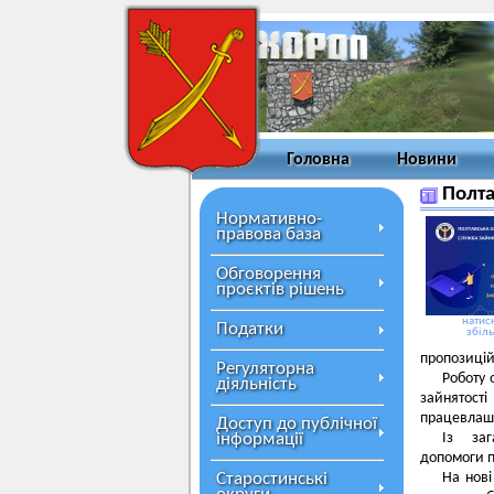
Головна
Новини
Полта
Нормативно-
правова база
Обговорення
проєктів рішень
натисн
Податки
збіл
пропозицій
Регуляторна
Роботу 
діяльність
зайнятості
працевлашт
Доступ до публічної
інформації
Із заг
допомоги п
Старостинські
На нові