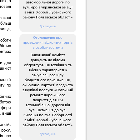
них, з
автомобільної дороги по
овані
вул.Героїв української авіації
в місті Хоролі Лубенського
району Полтавської області»
ласної
йбільш
Докладніше
вища,
Оголошення про
роботи
проведення відкритих торгів
бітних
з особливостями
ентрах
Виконавчий комітет
доводить до відома
ри для
обґрунтування технічних та
шиніст
якісних характеристик
закупівлі, розміру
альній
бюджетного призначення,
очікуваної вартості предмета
огу по
закупівлі послуги «Поточний
ремонт дорожнього
бітних
покриття ділянки
ботою
автомобільної дороги від
 сфери
вул. Шевченка до вул.
, вищі
Київська по вул. Соборності
в місті Хоролі Лубенського
ансій,
району Полтавської області»
 року,
Докладніше
ія про