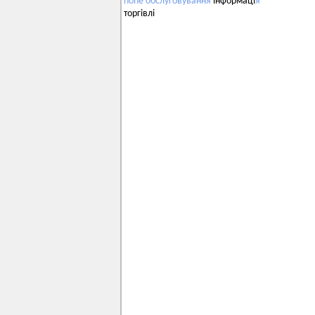
none
обслуговування
інформаці
я
торгівлі