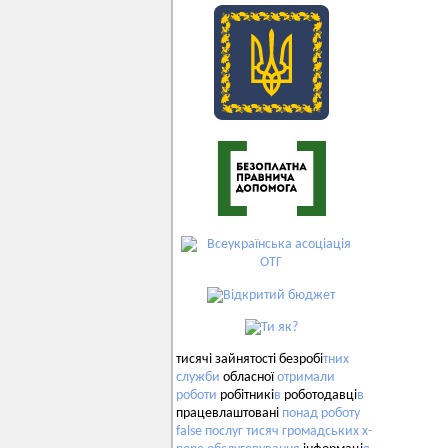
тисячі зайнятості безробі
тних
служби
обласної
отримали
роботи
робітникі
в
роботодавці
в
працевлаштовані
понад
роботу
false
послуг
тисяч
громадських
x-