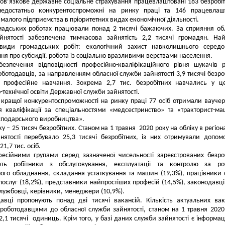
ов’язкове державне соціальне страхування працевлаштовані 183 безробіт
едостатньо конкурентоспроможні на ринку праці та 146 працевлашт
 малого підприємства в пріоритетних видах економічної діяльності.
мадських роботах працювали понад 2 тисячі бажаючих. За сприяння об
йнятості забезпечена тимчасова зайнятість 2,2 тисячі громадян. На
види громадських робіт: екологічний захист навколишнього середо
ня про субсидії, робота із соціально вразливими верствами населення.
езпечення відповідності професійно-кваліфікаційного рівня шукачів 
ботодавців, за направленням обласної служби зайнятості 3,9 тисячі безро
 професійне навчання. Зокрема 2,7 тис. безробітних навчались у ц
-технічної освіти Державної служби зайнятості.
кращої конкурентоспроможності на ринку праці 77 осіб отримали вауче
 кваліфікації за спеціальностями «медсестринство» та «тракторист-ма
сподарського виробництва».
ку – 25 тисяч безробітних. Станом на 1 травня 2020 року на обліку в регіон
нятості перебувало 25,3 тисячі безробітних, із них отримували допом
21,7 тис. осіб.
есійними групами серед зазначеної чисельності зареєстрованих безро
ть робітники з обслуговування, експлуатації та контролю за ро
ного обладнання, складання устаткування та машин (19,3%), працівники
а послуг (18,2%), представники найпростіших професій (14,5%), законодавці
лужбовці, керівники, менеджери (10,9%).
авці пропонують понад дві тисячі вакансій. Кількість актуальних вак
роботодавцями до обласної служби зайнятості, станом на 1 травня 2020
2,1 тисячі одиниць. Крім того, у базі даних служби зайнятості є інформац