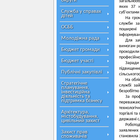
округи
загальнооб
яких 37 н
Служба у справах
суб’єктами
дітей
На гро
служби за
ОСББ
поширені 
інформуван
Молодіжна рада
Для заб
вимогам ро
Бюджет громади
проходили
професійно
Бюджет участі
Заради 
підвищення
Публічні закупівлі
сільського
На облі
Стратегічне
службі зай
планування,
безробіттю 
інвестиційна
діяльність та
За проф
підтримка бізнесу
переважаю
технологіч
Архітектура,
торгівлі т
містобудування,
державні с
цивільний захист
Роботод
заявлених 
Захист прав
споживачів
становила 