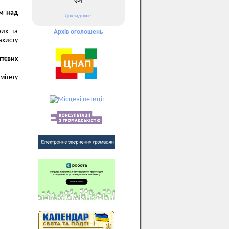
№1
ом над
Докладніше
них та
Архів оголошень
ахисту
тєвих
мітету