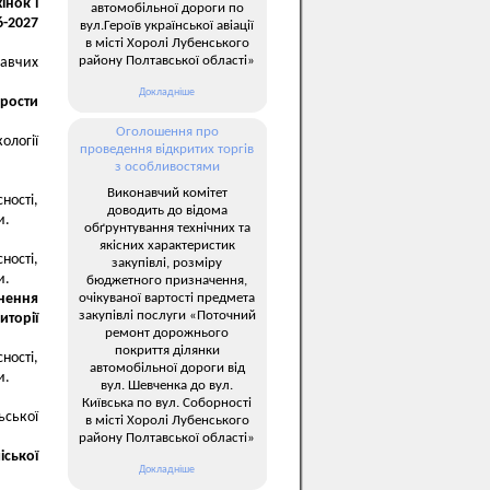
інок і
автомобільної дороги по
6-2027
вул.Героїв української авіації
в місті Хоролі Лубенського
району Полтавської області»
навчих
Докладніше
арости
Оголошення про
ології
проведення відкритих торгів
з особливостями
Виконавчий комітет
ності,
доводить до відома
и.
обґрунтування технічних та
якісних характеристик
ності,
закупівлі, розміру
и.
бюджетного призначення,
очікуваної вартості предмета
снення
закупівлі послуги «Поточний
иторії
ремонт дорожнього
покриття ділянки
ності,
автомобільної дороги від
и.
вул. Шевченка до вул.
Київська по вул. Соборності
ьської
в місті Хоролі Лубенського
району Полтавської області»
ської
Докладніше