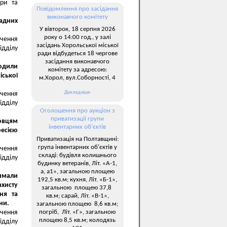
ури та
Повідомлення про засідання
виконавчого комітету
адних
У вівторок, 18 серпня 2026
року о 14:00 год., у залі
ечення
засідань Хорольської міської
ідділу
ради відбудеться 18 чергове
засідання виконавчого
одили
комітету за адресою:
іської
м.Хорол, вул.Соборності, 4
Докладніше
ечення
ідділу
Оголошення про аукціон з
приватизації групи
бовцям
інвентарних об’єктів
ресією
Приватизація на Полтавщині:
група інвентарних об’єктів у
ечення
складі: будівля колишнього
ідділу
будинку ветеранів, Літ. «А-1,
а, а1», загальною площею
римали
192,5 кв.м; кухня, Літ. «Б-1»,
ахисту
загальною площею 37,8
ння та
кв.м; сарай, Літ. «В-1»,
ни.
загальною площею 8,6 кв.м;
погріб, Літ. «Г», загальною
ечення
площею 8,5 кв.м; колодязь
ідділу