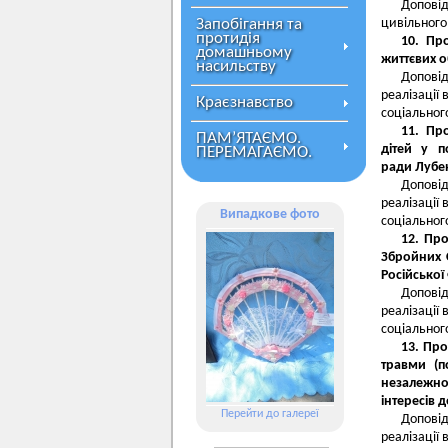
Доповід
Запобігання та
цивільного
протидія
10. Пр
домашньому
життєвих о
насильству
Доповід
реалізації 
Краєзнавство
соціальног
11. Пр
ПАМ’ЯТАЄМО.
дітей у п
ПЕРЕМАГАЄМО.
ради Лубен
Доповід
реалізації 
Випадкове фото
соціальног
12. Пр
Збройних 
Російської
Доповід
реалізації 
соціальног
13. Пр
травми (п
незалежно
інтересів 
Перейти до галереї
Доповід
реалізації 