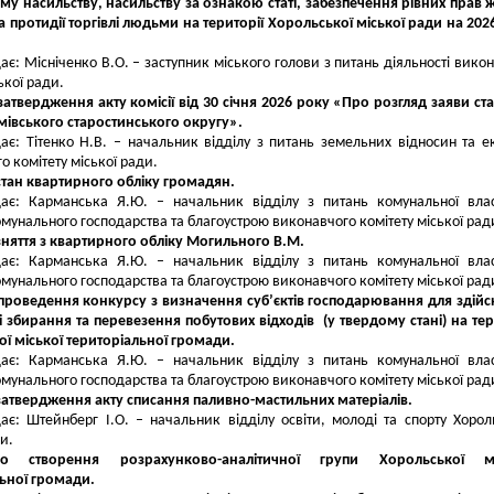
 насильству, насильству за ознакою статі, забезпечення рівних прав ж
та протидії торгівлі людьми на території Хорольської міської ради на 202
ає: Місніченко В.О. – заступник міського голови з питань діяльності вико
ької ради.
затвердження акту комісії від 30 січня 2026 року «Про розгляд заяви ст
івського старостинського округу».
ає: Тітенко Н.В. – начальник відділу з питань земельних відносин та ек
о комітету міської ради.
стан квартирного обліку громадян.
дає: Карманська Я.Ю. – начальник відділу з питань комунальної влас
мунального господарства та благоустрою виконавчого комітету міської рад
зняття з квартирного обліку Могильного В.М.
дає: Карманська Я.Ю. – начальник відділу з питань комунальної влас
мунального господарства та благоустрою виконавчого комітету міської рад
проведення конкурсу з визначення суб’єктів господарювання для здій
і збирання та перевезення побутових відходів (у твердому стані) на тер
ї міської територіальної громади.
дає: Карманська Я.Ю. – начальник відділу з питань комунальної влас
мунального господарства та благоустрою виконавчого комітету міської рад
затвердження акту списання паливно-мастильних матеріалів.
ає: Штейнберг І.О. – начальник відділу освіти, молоді та спорту Хорол
и.
о створення розрахунково-аналітичної групи Хорольської мі
ьної громади.