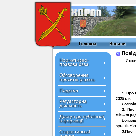
Головна
Новини
Повід
Нормативно-
У вів
правова база
Обговорення
проєктів рішень
Податки
1. Про 
2025 рік.
Регуляторна
Доповід
діяльність
2. Про
міської ра
Доступ до публічної
інформації
Доповід
органів міс
Старостинські
3.Про 