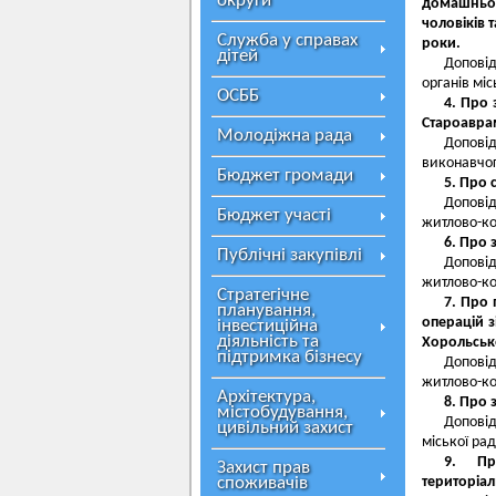
округи
домашньому
чоловіків 
Служба у справах
роки.
дітей
Доповід
органів міс
ОСББ
4. Про 
Староаврам
Молодіжна рада
Доповід
виконавчог
Бюджет громади
5. Про 
Допові
Бюджет участі
житлово-ко
6. Про 
Публічні закупівлі
Допові
житлово-ко
Стратегічне
7. Про 
планування,
операцій з
інвестиційна
діяльність та
Хорольсько
підтримка бізнесу
Допові
житлово-ко
Архітектура,
8. Про 
містобудування,
Доповід
цивільний захист
міської рад
9. Пр
Захист прав
споживачів
територіал