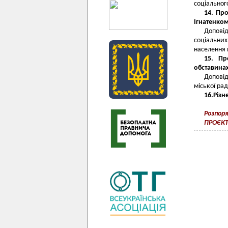
соціальног
14. Пр
Ігнатенко
Доповід
соціальних
населення 
15. Пр
обставинах
Доповід
міської рад
16.Різн
Розпор
ПРОЄКТ