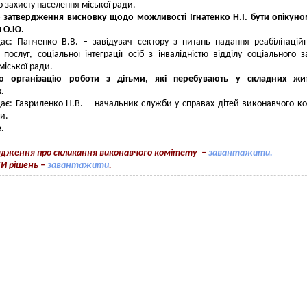
о захисту населення міської ради.
о затвердження висновку щодо можливості Ігнатенко Н.І. бути опікун
м О.Ю.
ає: Панченко В.В. – завідувач сектору з питань надання реабілітацій
 послуг, соціальної інтеграції осіб з інвалідністю відділу соціального з
міської ради.
о організацію роботи з дітьми, які перебувають у складних жит
.
ає: Гавриленко Н.В. – начальник служби у справах дітей виконавчого ко
и.
е.
ядження про скликання виконавчого комітету
–
завантажити.
И рішень
–
завантажити
.