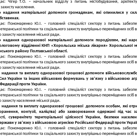
ає: Чігер Т.О. – начальник відділу з питань містобудування, архітект
 захисту населення.
о надання матеріальної допомоги громадянам, які опинилися у скл
бставинах.
ає: Пономаренко Ю.І. – головний спеціаліст сектору з питань забезп
ветеранської політики та соціального захисту внутрішньо переміщених осіб в
о захисту населення міської ради.
о надання одноразової матеріальної допомоги породіллям, які нар
ологовому відділенні КНП «Хорольська міська лікарня» Хорольської м
ського району Полтавської області.
ає: Пономаренко Ю.І. – головний спеціаліст сектору з питань забезп
ветеранської політики та соціального захисту внутрішньо переміщених осіб в
о захисту населення міської ради.
о надання та виплату одноразової грошової допомоги військовослуж
Сил України та інших військових формувань у зв’язку з військовою аг
 Федерації проти України.
ає: Пономаренко Ю.І. – головний спеціаліст сектору з питань забезп
ветеранської політики та соціального захисту внутрішньо переміщених осіб в
о захисту населення міської ради.
о надання та виплату одноразової грошової допомоги особам, які от
оранення, контузії, каліцтва) або захворювання одержані під час з
сті, суверенітету територіальної цілісності України, безпеки населе
держави у зв’язку з військовою агресією Російської Федерації проти Украї
ає: Пономаренко Ю.І. – головний спеціаліст сектору з питань забезп
ветеранської політики та соціального захисту внутрішньо переміщених осіб в