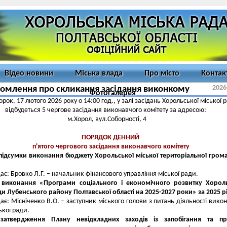
Відео новини
Міська влада
Про місто
Контак
2026
омлення про скликання засідання виконкому
Фотогалерея
торок, 17 лютого 2026 року о 14:00 год., у залі засідань Хорольської міської 
відбудеться 5 чергове засідання виконавчого комітету за адресою:
м.Хорол, вул.Соборності, 4
ПОРЯДОК ДЕННИЙ
п'ятого чергового засідання виконавчого комітету
підсумки виконання бюджету Хорольської міської територіальної гром
ає: Бровко Л.Г. – начальник фінансового управління міської ради.
 виконання «Програми соціального і економічного розвитку Хороль
ди Лубенського району Полтавської області на 2025-2027 роки» за 2025 рі
ає: Місніченко В.О. – заступник міського голови з питань діяльності вико
ької ради.
затвердження Плану невідкладних заходів із запобігання та про