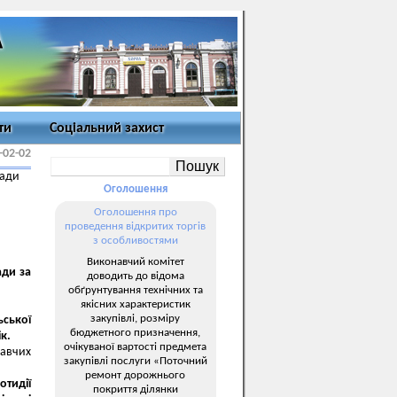
ти
Соціальний захист
-02-02
ради
Оголошення
Оголошення про
проведення відкритих торгів
з особливостями
Виконавчий комітет
ади за
доводить до відома
обґрунтування технічних та
якісних характеристик
закупівлі, розміру
ської
бюджетного призначення,
к.
очікуваної вартості предмета
навчих
закупівлі послуги «Поточний
ремонт дорожнього
тидії
покриття ділянки