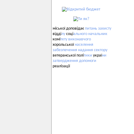
міської доповідає
питань
захисту
відді
лу
соці
ального
начальник
комі
тету
виконавчого
хорольської
населення
забезпечення
надання
сектору
ветеранської полі
тики
украї
ни
затвердження
допомоги
реалізації