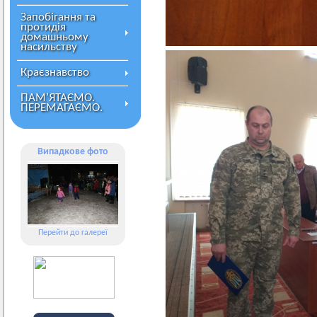
Запобігання та
протидія
домашньому
насильству
Краєзнавство
ПАМ’ЯТАЄМО.
ПЕРЕМАГАЄМО.
Випадкове фото
Перейти до галереї