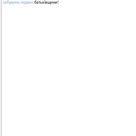
забудемо
подвиг
батьківщини!