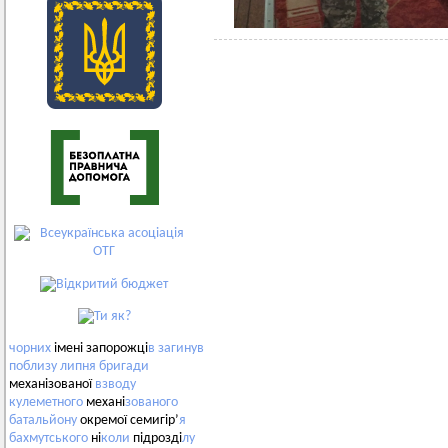
чорних
імені запорожці
в
загинув
поблизу
липня
бригади
механізованої
взводу
кулеметного
механі
зованого
батальйону
окремої семигір’
я
бахмутського
ні
коли
підрозді
лу