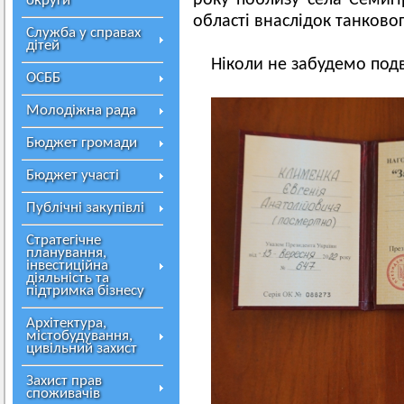
року поблизу села Семигі
округи
області внаслідок танковог
Служба у справах
дітей
Ніколи не забудемо подв
ОСББ
Молодіжна рада
Бюджет громади
Бюджет участі
Публічні закупівлі
Стратегічне
планування,
інвестиційна
діяльність та
підтримка бізнесу
Архітектура,
містобудування,
цивільний захист
Захист прав
споживачів