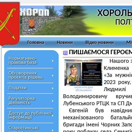
Головна
Новини
Відео новини
Мі
ПИШАЄМОСЯ ГЕРОЄ
Нормативно-
Нашого 
правова база
Клименка
Обговорення
«За мужніс
проєктів рішень
2023 року
Податки
натисніть для
Людмилі 
збільшення
Володимировичу вруч
Регуляторна
діяльність
Лубенського РТЦК та СП Д
Євгеній був навідн
Доступ до публічної
інформації
механізованого баталь
бригади імені Чорних Запо
Старостинські