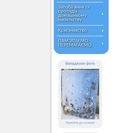
Запобігання та
протидія
домашньому
насильству
Краєзнавство
ПАМ’ЯТАЄМО.
ПЕРЕМАГАЄМО.
Випадкове фото
Перейти до галереї