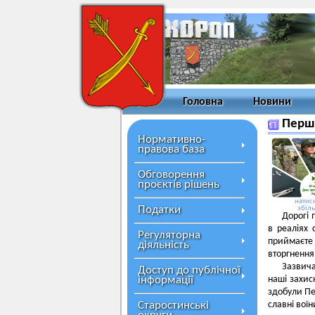
Головна
Новини
Перші
Нормативно-
правова база
Обговорення
проєктів рішень
натисн
Податки
збіл
Дорогі 
в реаліях
Регуляторна
приймаєте
діяльність
вторгнення
Зазвич
Доступ до публічної
інформації
наші захис
здобули Пер
Старостинські
славні вої