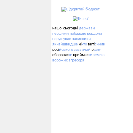
нашої сьогодні
держави
першими
побажаю
кордони
порушував
захисники
якнайшвидше
ні
хто
виті
снили
росі
йського
зазвичай
рі
дну
обороняє
те
приймає
те
землю
ворожих
агресора