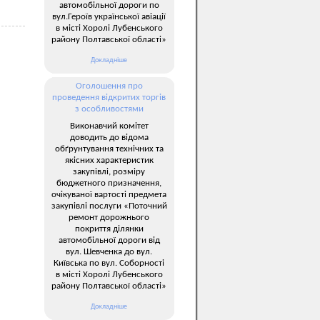
автомобільної дороги по
вул.Героїв української авіації
в місті Хоролі Лубенського
району Полтавської області»
Докладніше
Оголошення про
проведення відкритих торгів
з особливостями
Виконавчий комітет
доводить до відома
обґрунтування технічних та
якісних характеристик
закупівлі, розміру
бюджетного призначення,
очікуваної вартості предмета
закупівлі послуги «Поточний
ремонт дорожнього
покриття ділянки
автомобільної дороги від
вул. Шевченка до вул.
Київська по вул. Соборності
в місті Хоролі Лубенського
району Полтавської області»
Докладніше