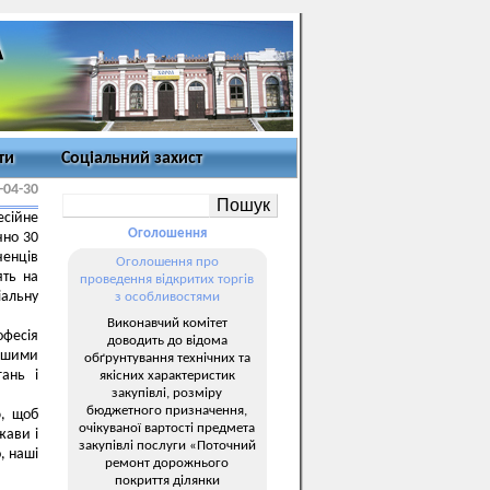
ти
Соціальний захист
-04-30
есійне
Оголошення
чно 30
ченців
Оголошення про
ять на
проведення відкритих торгів
альну
з особливостями
Виконавчий комітет
офесія
доводить до відома
ершими
обґрунтування технічних та
ань і
якісних характеристик
закупівлі, розміру
бюджетного призначення,
ю, щоб
очікуваної вартості предмета
жави і
закупівлі послуги «Поточний
, наші
ремонт дорожнього
покриття ділянки