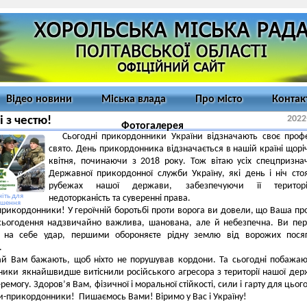
Відео новини
Міська влада
Про місто
Контак
2022
 з честю!
Фотогалерея
Сьогодні прикордонники України відзначають своє проф
свято. День прикордонника відзначається в нашій країні щорі
квітня, починаючи з 2018 року. Тож вітаю усіх спецпризна
Державної прикордонної служби Україну, які день і ніч сто
рубежах нашої держави, забезпечуючи її територі
іть для
недоторканість та суверенні права.
ьшення
прикордонники! У героїчній боротьбі проти ворога ви довели, що Ваша пр
 сьогодення надзвичайно важлива, шанована, але й небезпечна. Ви п
 на себе удар, першими обороняєте рідну землю від ворожих посяг
.
ай Вам бажають, щоб ніхто не порушував кордони. Та сьогодні побажа
ники якнайшвидше витіснили російського агресора з території нашої дер
емогу. Здоров’я Вам, фізичної і моральної стійкості, сили і гарту для цього
ни-прикордонники! Пишаємось Вами! Віримо у Вас і Україну!