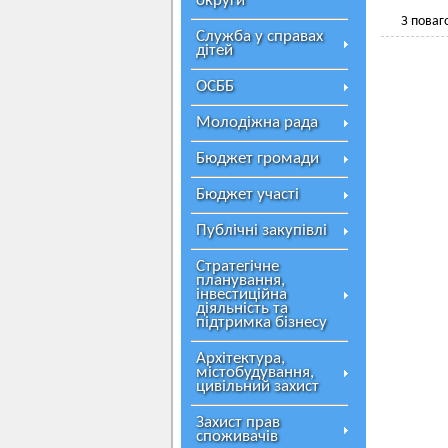
округи
З поваг
Служба у справах
дітей
ОСББ
Молодіжна рада
Бюджет громади
Бюджет участі
Публічні закупівлі
Стратегічне
планування,
інвестиційна
діяльність та
підтримка бізнесу
Архітектура,
містобудування,
цивільний захист
Захист прав
споживачів