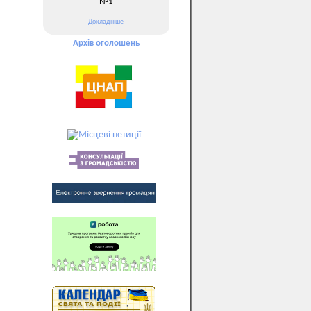
№1
Докладніше
Архів оголошень