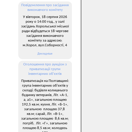
Повідомлення про засідання
виконавчого комітету
У вівторок, 18 серпня 2026
року о 14:00 год., у залі
засідань Хорольської міської
ради відбудеться 18 чергове
засідання виконавчого
комітету за адресою:
м.Хорол, вул.Соборності, 4
Докладніше
Оголошення про аукціон з
приватизації групи
інвентарних об’єктів
Приватизація на Полтавщині:
група інвентарних об’єктів у
складі: будівля колишнього
будинку ветеранів, Літ. «А-1,
а, а1», загальною площею
192,5 кв.м; кухня, Літ. «Б-1»,
загальною площею 37,8
кв.м; сарай, Літ. «В-1»,
загальною площею 8,6 кв.м;
погріб, Літ. «Г», загальною
площею 8,5 кв.м; колодязь