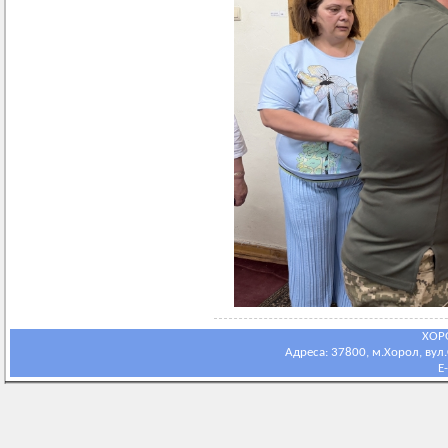
ХОР
Адреса: 37800, м.Хорол, вул.С
E