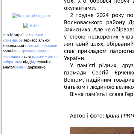
усіх, хто боровся поруч
окупантами.
2 грудня 2024 року по
Волноваського району До
Захисника. Але не обірвав
сергі
й
украї
ни
є
рченко
у строю нескорених украї
командира
територіальної
життєвий шлях, обірваний 
хорольської
сержанта
оборони
став прикладом патріоти
мужні
сть»
громади
орден
молодшого
всієї
власним
життя
України.
побратими
відді
лу
мужні
сть
У пам’яті рідних, друз
анатолі
йович
державної
громади Сергій Єрчен
Воїном, надійним товари
батьком і людиною великої
Вічна пам’ять і слава Ге
Автор і фото:
Ірина ГРИ