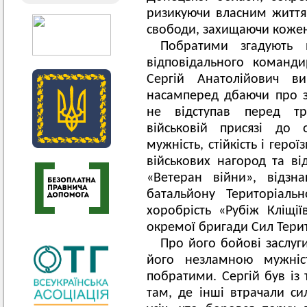
ризикуючи власним життям
свободи, захищаючи кожен 
Побратими згадують 
відповідального команди
Сергій Анатолійович ви
насамперед дбаючи про зб
не відступав перед т
військовій присязі до 
мужність, стійкість і гер
військових нагород та ві
«Ветеран війни», відз
батальйону Територіаль
хоробрість «Рубіж Кліщі
окремої бригади Сил Тери
Про його бойові заслуги
його незламною мужніс
побратими. Сергій був із 
там, де інші втрачали с