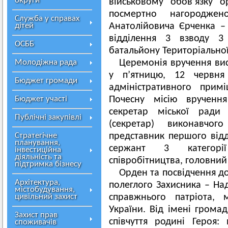
округи
військовому обов’язку о
посмертно нагородже
Служба у справах
дітей
Анатолійовича Єрченка –
відділення 3 взводу 3
ОСББ
батальйону Територіально
Молодіжна рада
Церемонія вручення вис
у п’ятницю, 12 червня
Бюджет громади
адміністративного прим
Бюджет участі
Почесну місію врученн
секретар міської ради
Публічні закупівлі
(секретар) виконавчо
Стратегічне
представник першого відд
планування,
сержант 3 категорії 
інвестиційна
діяльність та
співробітництва, головний
підтримка бізнесу
Орден та посвідчення до
Архітектура,
полеглого Захисника – Над
містобудування,
цивільний захист
справжнього патріота, 
України. Від імені грома
Захист прав
співчуття родині Героя:
споживачів