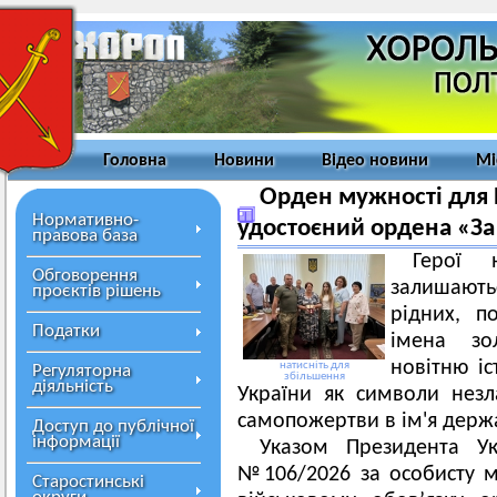
Головна
Новини
Відео новини
Мі
Орден мужності для В
Нормативно-
удостоєний ордена «За
правова база
Герої 
Обговорення
залишаютьс
проєктів рішень
рідних, п
Податки
імена зо
новітню іс
натисніть для
Регуляторна
збільшення
діяльність
України як символи незл
самопожертви в ім'я держ
Доступ до публічної
інформації
Указом Президента У
№106/2026 за особисту муж
Старостинські