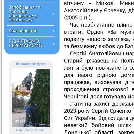
вітчиму – Миколі Микит
Запобігання та
Анатолійовичу Єрченку, ді
протидія
домашньому
(2005 р.н.).
насильству
Час невблаганно плине 
Краєзнавство
втрати. Орден «За мужн
подвигу нашого земляка, 
ПАМ’ЯТАЄМО.
ПЕРЕМАГАЄМО.
та безмежну любов до Бат
Сергій Анатолійович нар
Старий Іржавець на Полт
Випадкове фото
життя було пов’язане із с
для нього рідною домів
працював, виховував діт
проходження строкової в
Чернігові доля готувала й
– стати на захист держави
2023 року Сергій Єрченко
Сил України. Від солдата
нелегкий бойовий шлях 
Перейти до галереї
Донецької області, зокр