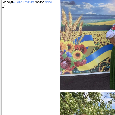
молоді
жного
крутька
чолові
чого
ді