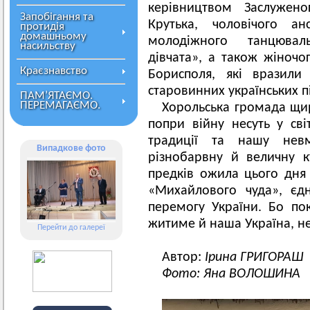
керівництвом Заслужено
Запобігання та
Крутька, чоловічого ан
протидія
домашньому
молодіжного танцюваль
насильству
дівчата», а також жіночо
Краєзнавство
Борисполя, які вразили
старовинних українських п
ПАМ’ЯТАЄМО.
ПЕРЕМАГАЄМО.
Хорольська громада щир
попри війну несуть у світ
традиції та нашу невм
Випадкове фото
різнобарвну й величну 
предків ожила цього дня
«Михайлового чуда», єдн
перемогу України. Бо по
житиме й наша Україна, н
Перейти до галереї
Автор:
Ірина ГРИГОРАШ
Фото: Яна ВОЛОШИНА