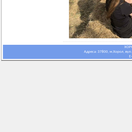
ХОР
Адреса: 37800, м.Хорол, вул.С
E