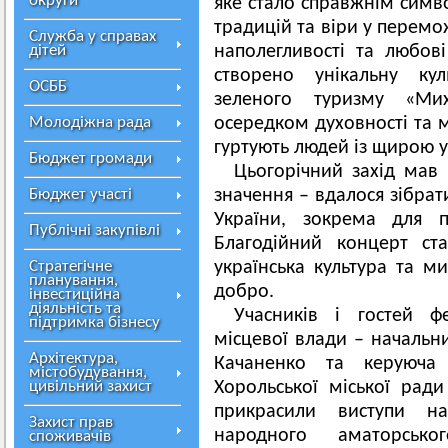
округи
яке стало справжнім сим
традицій та віри у перемо
Служба у справах
дітей
наполегливості та любові
створено унікальну ку
ОСББ
зеленого туризму «Ми
Молодіжна рада
осередком духовності та м
гуртують людей із щирою 
Бюджет громади
Цьогорічний захід мав 
Бюджет участі
значення – вдалося зібра
України, зокрема для п
Публічні закупівлі
Благодійний концерт ст
Стратегічне
українська культура та м
планування,
добро.
інвестиційна
діяльність та
Учасників і гостей ф
підтримка бізнесу
місцевої влади – начальн
Архітектура,
Качаненко та керуюча 
містобудування,
цивільний захист
Хорольської міської рад
прикрасили виступи на
Захист прав
народного аматорськ
споживачів