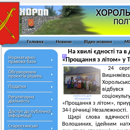
Головна
Новини
Відео новини
Мі
На хвилі єдності та 
Нормативно-
«Прощання з літом» у 
правова база
24 сер
Обговорення
Вишняків
проєктів рішень
Хорольськ
Податки
відбувся
соціокул
натисніть для
Регуляторна
збільшення
діяльність
«Прощання з літом», приу
34-ї річниці Незалежності.
Доступ до публічної
інформації
Щирі слова вдячнос
Волошиних, ідейним натх
Старостинські