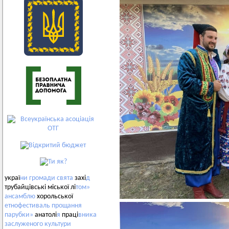
украї
ни
громади
свята
захі
д
трубайцівські міської лі
том»
ансамблю
хорольської
етнофестиваль
прощання
парубки»
анатолі
я
праці
вника
заслуженого
культури