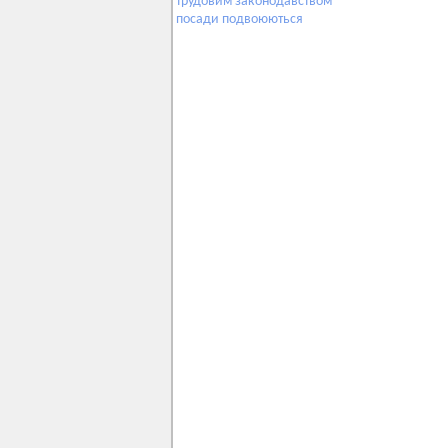
трудовим
законодавством
посади
подвоюються