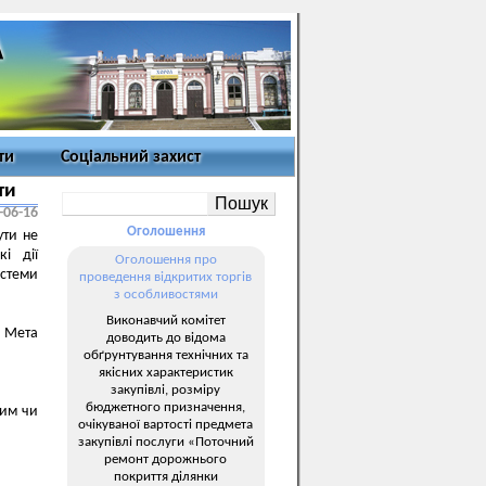
ти
Соціальний захист
ти
-06-16
Оголошення
ути не
і дії
Оголошення про
истеми
проведення відкритих торгів
з особливостями
Виконавчий комітет
. Мета
доводить до відома
обґрунтування технічних та
якісних характеристик
закупівлі, розміру
бюджетного призначення,
вим чи
очікуваної вартості предмета
закупівлі послуги «Поточний
ремонт дорожнього
покриття ділянки