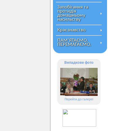
Запобігання та
протидія
домашньому
насильству
Краєзнавство
ПАМ’ЯТАЄМО.
ПЕРЕМАГАЄМО.
Випадкове фото
Перейти до галереї