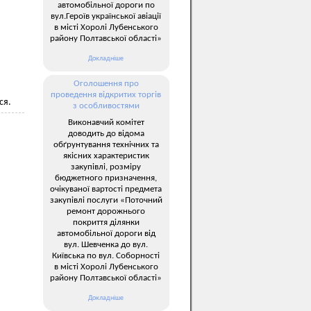
автомобільної дороги по
вул.Героїв української авіації
в місті Хоролі Лубенського
району Полтавської області»
Докладніше
Оголошення про
проведення відкритих торгів
ся.
з особливостями
Виконавчий комітет
доводить до відома
обґрунтування технічних та
якісних характеристик
закупівлі, розміру
бюджетного призначення,
очікуваної вартості предмета
закупівлі послуги «Поточний
ремонт дорожнього
покриття ділянки
автомобільної дороги від
вул. Шевченка до вул.
Київська по вул. Соборності
в місті Хоролі Лубенського
району Полтавської області»
Докладніше