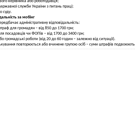
вого керівника або роботодавця;
ержавної служби України з питань праці;
о суду.
дальність за мобінг
ередбачає адміністративну відповідальність:
траф для громадян – від 850 до 1700 грн;
ля посадовців чи ФОПів – від 1700 до 3400 грн;
бо громадські роботи (від 20 до 60 годин – залежно від ситуації).
кування повторюється або вчинене групою осіб – суми штрафів подвоюють