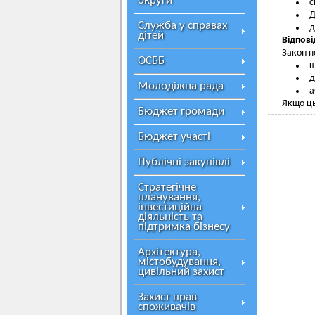
округи
с
Д
Служба у справах
д
дітей
Відпові
Закон п
ОСББ
ш
д
Молодіжна рада
а
Якщо ць
Бюджет громади
Бюджет участі
Публічні закупівлі
Стратегічне
планування,
інвестиційна
діяльність та
підтримка бізнесу
Архітектура,
містобудування,
цивільний захист
Захист прав
споживачів