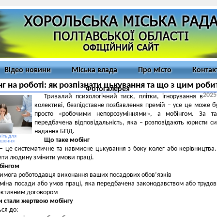
Відео новини
Міська влада
Про місто
Контак
г на роботі: як розпізнати цькування та що з цим роби
Фотогалерея
2025
Тривалий психологічний тиск, плітки, ігнорування в
колективі, безпідставне позбавлення премій – усе це може б
просто «робочими непорозуміннями», а мобінгом. За так
передбачена відповідальність, яка – розповідають юристи с
надання БПД.
іть для
Що таке мобінг
ьшення
– це систематичне та навмисне цькування з боку колег або керівництва
ити людину змінити умови праці.
бінгом
имога роботодавця виконання ваших посадових обов’язків
міна посади або умов праці, яка передбачена законодавством або трудо
ективним договором
и стали жертвою мобінгу
ься до: