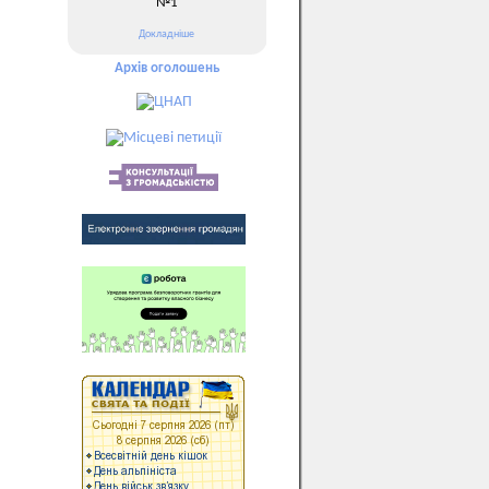
№1
Докладніше
Архів оголошень