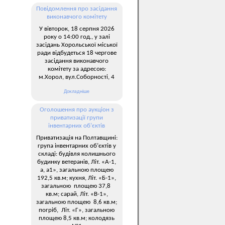
Повідомлення про засідання
виконавчого комітету
У вівторок, 18 серпня 2026
року о 14:00 год., у залі
засідань Хорольської міської
ради відбудеться 18 чергове
засідання виконавчого
комітету за адресою:
м.Хорол, вул.Соборності, 4
Докладніше
Оголошення про аукціон з
приватизації групи
інвентарних об’єктів
Приватизація на Полтавщині:
група інвентарних об’єктів у
складі: будівля колишнього
будинку ветеранів, Літ. «А-1,
а, а1», загальною площею
192,5 кв.м; кухня, Літ. «Б-1»,
загальною площею 37,8
кв.м; сарай, Літ. «В-1»,
загальною площею 8,6 кв.м;
погріб, Літ. «Г», загальною
площею 8,5 кв.м; колодязь