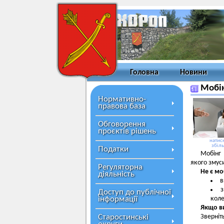
Головна
Новини
Мобін
Нормативно-
правова база
Обговорення
проєктів рішень
натисн
збіл
Податки
Мобінг 
якого змус
Регуляторна
Не є мо
діяльність
в
з
Доступ до публічної
інформації
кол
Якщо в
Старостинські
Зверніт