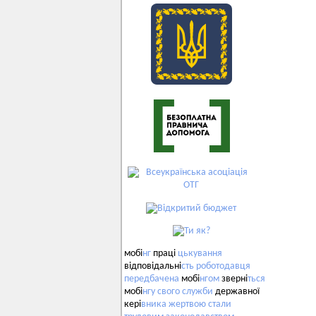
мобі
нг
праці
цькування
відповідальні
сть
роботодавця
передбачена
мобі
нгом
зверні
ться
мобі
нгу
свого
служби
державної
кері
вника
жертвою
стали