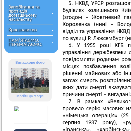
5. НКВД УРСР розташову
Запобігання та
будівлях колишнього Київ
протидія
домашньому
(згодом – Жовтневий пал
насильству
Короленка (нині – Волод
Краєзнавство
відділ та управління НКВД
по вулиці Р. Люксембург (ни
ПАМ’ЯТАЄМО.
ПЕРЕМАГАЄМО.
6. У 1955 році КҐБ 
управління держбезпеки д
повідомляти родичам розс
Випадкове фото
місцях позбавлення вол
рішенні майнових або інш
загсах смерть розстріляни
яких дати смерті вказуват
причини смерті – вигадані
Перейти до галереї
7. В рамках «Великог
провело серію масових на
«німецька операція» (25
серпня 1937 року), «ру
«іранська», «харбінськ