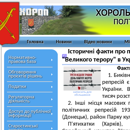
Головна
Новини
Відео новини
Мі
Історичні факти про п
Нормативно-
"Великого терору" в Ук
правова база
Факт
Обговорення
1. Биків
проєктів рішень
репресій є
Податки
України. 
натисніть для
збільшення
тисяч розс
Регуляторна
діяльність
2. Інші місця масових
політичних репресій 19
Доступ до публічної
інформації
(Донецьк), район Парку ку
П’ятихатки (Харків),
Старостинські