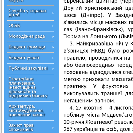
округи
Єврейський цвинтар (Черк
Другий християнський цви
Служба у справах
дітей
шосе (Дніпро). У Західн
з’явились місця масових 
ОСББ
лаз (Івано-Франківськ), у
Молодіжна рада
Тюрма на Лонцького (Львів
3. Найкривавіша ніч у К
Бюджет громади
в’язницях НКВД було розс
Бюджет участі
правило, проводилися на п
або безпосередньо перед
Публічні закупівлі
поховань відводилися спец
Стратегічне
метою приховати масштаб
планування,
практику. У фруктових 
інвестиційна
діяльність та
викопувались траншеї для
підтримка бізнесу
негашеним вапном.
Архітектура,
4. 27 жовтня – 4 листо
містобудування,
цивільний захист
поблизу міста Медвеж’єго
20-річчя Жовтневої революц
Захист прав
287 українців та осіб, долі
споживачів