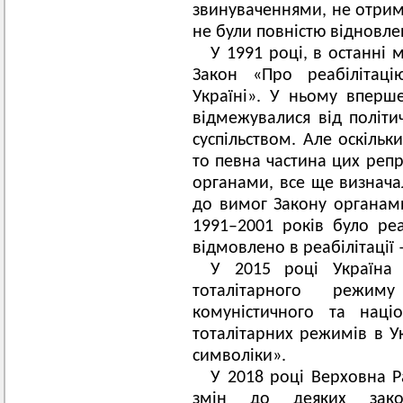
звинуваченнями, не отрима
не були повністю відновлен
У 1991 році, в останні 
Закон «Про реабілітаці
Україні». У ньому вперше
відмежувалися від політи
суспільством. Але оскільк
то певна частина цих репр
органами, все ще визнача
до вимог Закону органам
1991–2001 років було реа
відмовлено в реабілітації 
У 2015 році Україна 
тоталітарного режи
комуністичного та націон
тоталітарних режимів в Ук
символіки».
У 2018 році Верховна 
змін до деяких зако