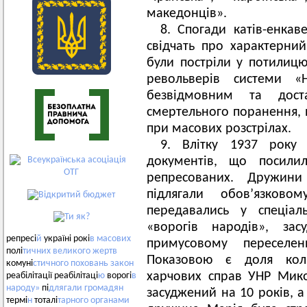
македонців».
8. Спогади катів-енкаве
свідчать про характерни
були постріли у потилиц
револьверів системи «
безвідмовним та дос
смертельного поранення, н
при масових розстрілах.
9. Влітку 1937 року
документів, що посилил
репресованих. Дружини
підлягали обов’язков
передавались у спеціал
«ворогів народів», зас
репресі
й
україні рокі
в
масових
примусовому переселе
полі
тичних
великого
жертв
Показовою є доля коли
комуні
стичного
поховань
закон
харчових справ УНР Мико
реабілітації реабілітаці
ю
ворогі
в
народу»
пі
длягали
громадян
засуджений на 10 років, а
термі
н
тоталі
тарного
органами