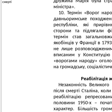
дружина Марія була стр
смерті
міністра».
10. Термін «Ворог народ
давньоримське походженн
республіки, які прирів
сторони та підлягали ф
термін став загальнов
якобінців у Франції в 179
не лише розповсюдженим 
вписаним у Конституцію 
«ворогами народу» оголо
на громадську, соціалістич
Реабілітація 
Незаконність Великого
після смерті Сталіна, кол
реабілітацію репресован
половини 1950-х – поча
характер. Більшість гро