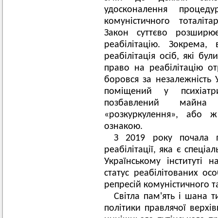
удосконалення процеду
комуністичного тоталіт
Закон суттєво розширює
реабілітацію. Зокрема,
реабілітація осіб, які бу
право на реабілітацію от
боровся за незалежність 
поміщений у психіатр
позбавлений майна
«розкуркулення», або 
ознакою.
З 2019 року почала п
реабілітації, яка є спеці
Українському інституті н
статус реабілітованих ос
репресій комуністичного т
Світла пам'ять і шана 
політики правлячої верхі