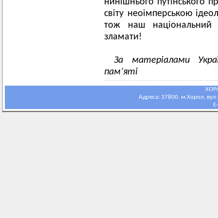
нинішнього путінського п
світу неоімперською ідеол
тож наш національний 
зламати!
За матеріалами Украї
пам’яті
ХОР
Адреса: 37800, м.Хорол, вул.С
E