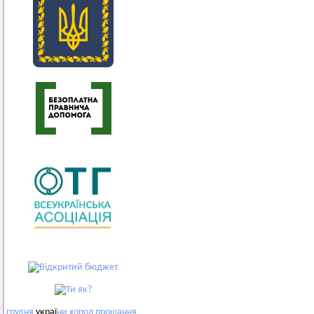
грудня
украї
ни
хорол
прощання