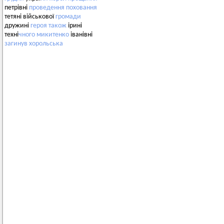
петрівні
проведення
поховання
тетяні військової
громади
дружині
героя
також
ірині
техні
чного
микитенко
іванівні
загинув
хорольська