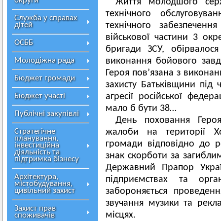
округи
Життя молодшого серж
технічного обслуговува
Служба у справах
дітей
технічного забезпеченн
військової частини 3 окр
ОСББ
бригади ЗСУ, обірвалос
Молодіжна рада
виконання бойового завда
Героя пов’язана з виконан
Бюджет громади
захисту Батьківщини під ч
Бюджет участі
агресії російської федер
мало б бути 38…
Публічні закупівлі
День поховання Героя
Стратегічне
жалоби на території Хо
планування,
громади відповідно до р
інвестиційна
діяльність та
знак скорботи за загибли
підтримка бізнесу
Державний Прапор Украї
Архітектура,
підприємствах та орг
містобудування,
цивільний захист
забороняється проведен
звучання музики та рекл
Захист прав
місцях.
споживачів