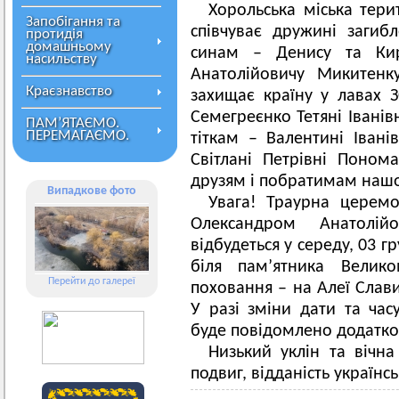
Хорольська міська тер
Запобігання та
співчуває дружині загибл
протидія
домашньому
синам – Денису та Кир
насильству
Анатолійовичу Микитенк
Краєзнавство
захищає країну у лавах З
Семегреєнко Тетяні Іванівн
ПАМ’ЯТАЄМО.
ПЕРЕМАГАЄМО.
тіткам – Валентині Іванів
Світлані Петрівні Поном
друзям і побратимам нашо
Випадкове фото
Увага! Траурна церем
Олександром Анатолій
відбудеться у середу, 03 г
біля пам’ятника Вели
Перейти до галереї
поховання – на Алеї Слав
У разі зміни дати та ча
буде повідомлено додатко
Низький уклін та вічн
подвиг, відданість українсь