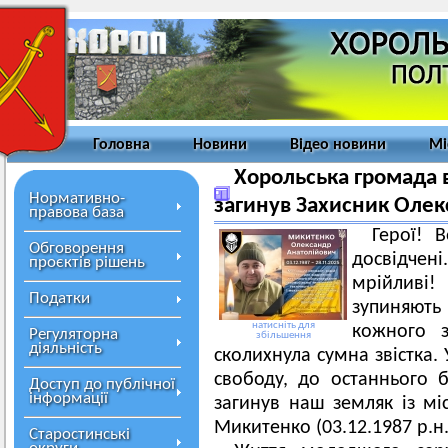
Головна
Новини
Відео новини
Мі
Хорольська громада в
Нормативно-
загинув Захисник Оле
правова база
Герої! 
Обговорення
досвідчені
проєктів рішень
мрійливі
Податки
зупиняют
натисніть для
кожного з
Регуляторна
збільшення
діяльність
сколихнула сумна звістка.
свободу, до останнього 
Доступ до публічної
інформації
загинув наш земляк із мі
Микитенко (03.12.1987 р.н.
Старостинські