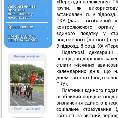
«Перехідні положення» ПК
Запобігання та
групи, які використову
протидія
домашньому
встановлені п. 9 підрозд
насильству
ПКУ (далі – особливий п
Краєзнавство
контролюючого органу 
єдиного податку у стр
ПАМ’ЯТАЄМО.
податкового (звітного) пе
ПЕРЕМАГАЄМО.
9 підрозд. 8 розд. ХХ «Пер
Податкові декларації
Випадкове фото
період, що дорівнює кален
сплати місячних авансов
календарних днів, що н
днем звітного (податкового)
ПКУ).
Платники єдиного податк
особливий порядок оподатк
визначення єдиного внеск
соціальне страхування 
Перейти до галереї
звітність за звітний пері