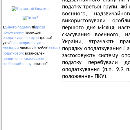
надзвичайного стану на т
податку третьої групи, як
воєнного, надзвичайно
використовували особл
першого дня місяця, нас
є
диного
податку
пі
дрозд
положення»
перехідні
скасування воєнного, н
оподаткування
групи
третьої
України, втрачають пр
украї
ни
використовують
порядку оподаткування і 
платники
платникі
в
зобов’
язання
податкового
встановлені
застосовують систему опо
припинення
скасування
податку перебували д
особливий
стану
території
оподаткування (п.п. 9.9 п
положення» ПКУ).