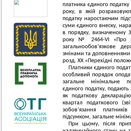
платника єдиного податку 
року, в якій розраховую
податку наростаючим підс
суми єдиного внеску, нара
в порядку, визначеному 
року № 2464-VI «Про з
загальнообов’язкове де
змінами та доповненнями (а
розд. ХХ «Перехідні полож
Платники єдиного податк
особливий порядок оподат
загальне мінімальне по
єдиного податку, подають з
як податкову деклараці
квартал податкового (зв
зобов’язання платникі
підсумком, загальне мінім
При цьому, після при