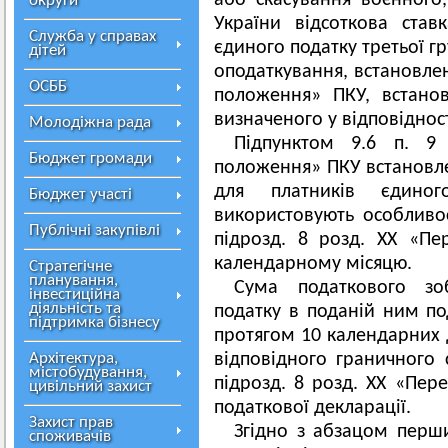
або скасування воєнного,
округи
України відсоткова став
Служба у справах
єдиного податку третьої г
дітей
оподаткування, встановлені
ОСББ
положення» ПКУ, встанов
визначеного у відповідності
Молодіжна рада
Підпунктом 9.6 п. 9 
Бюджет громади
положення» ПКУ встановле
для платників єдиног
Бюджет участі
використовують особливос
Публічні закупівлі
підрозд. 8 розд. ХХ «Пе
календарному місяцю.
Стратегічне
планування,
Сума податкового зоб
інвестиційна
діяльність та
податку в поданій ним под
підтримка бізнесу
протягом 10 календарних 
Архітектура,
відповідного граничного с
містобудування,
підрозд. 8 розд. ХХ «Пер
цивільний захист
податкової декларації.
Захист прав
Згідно з абзацом першим
споживачів