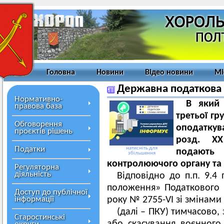
Головна
Новини
Відео новини
Мі
Державна податкова 
Нормативно-
В який
правова база
третьої гр
Обговорення
оподаткув
проєктів рішень
розд. ХХ
Податки
натисніть для
подають
збільшення
контролюючого органу та 
Регуляторна
діяльність
Відповідно до п.п. 9.4 
положення» Податкового к
Доступ до публічної
інформації
року № 2755-VI зі змінам
(далі – ПКУ) тимчасово,
Старостинські