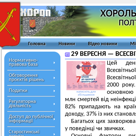
Головна
Новини
Відео новини
Мі
29 ВЕРЕСНЯ — ВСЕСВ
Нормативно-
Цей день
правова база
Всесвітнь
Обговорення
Всесвітнь
проєктів рішень
2000 року
Податки
основною 
натисніть для
збільшення
млн смертей від неінфекці
Регуляторна
діяльність
82% припадають на краї
доходу, 37% із них станов
Доступ до публічної
інформації
Багатьох цих захворюв
у поведінці чи звичках.
Старостинські