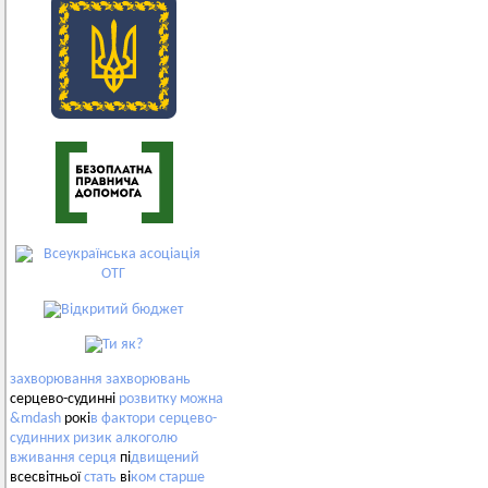
захворювання
захворювань
серцево-судинні
розвитку
можна
&mdash
рокі
в
фактори
серцево-
судинних
ризик
алкоголю
вживання
серця
пі
двищений
всесвітньої
стать
ві
ком
старше