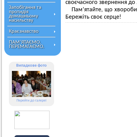
своєчасного звернення до 
Запобігання та
Пам’ятайте, що хвороби
протидія
домашньому
Бережіть своє серце!
насильству
Краєзнавство
ПАМ’ЯТАЄМО.
ПЕРЕМАГАЄМО.
Випадкове фото
Перейти до галереї