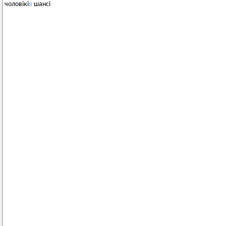
чоловікі
в
шансі