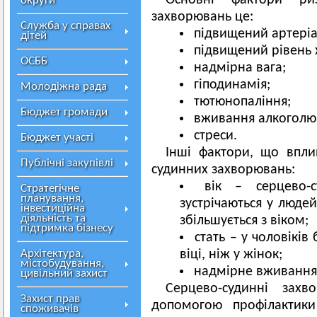
Основні фактори риз
округи
захворювань це:
Служба у справах
підвищений артеріа
дітей
підвищений рівень х
ОСББ
надмірна вага;
гіподинамія;
Молодіжна рада
тютюнопаління;
Бюджет громади
вживання алкоголю
стреси.
Бюджет участі
Інші фактори, що впли
Публічні закупівлі
судинних захворювань:
вік – серцево-с
Стратегічне
планування,
зустрічаються у людей
інвестиційна
діяльність та
збільшується з віком;
підтримка бізнесу
стать – у чоловіків
Архітектура,
віці, ніж у жінок;
містобудування,
надмірне вживання
цивільний захист
Серцево-судинні зах
Захист прав
допомогою профілактик
споживачів